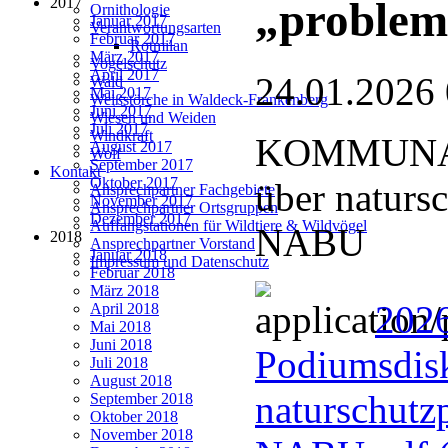
2017
„problem
Ornithologie
Januar 2017
Verantwortungsarten
Februar 2017
Rotmilan
März 2017
Vogelschutz
April 2017
24.01.2026
Wald
Mai 2017
Weißstörche in Waldeck-Frankenberg
Juni 2017
Wiesen und Weiden
Juli 2017
Windkraft
KOMMUNAL
August 2017
Wolf
September 2017
Kontakt
Oktober 2017
über naturs
Ansprechpartner Fachgebiete
November 2017
Ansprechpartner Ortsgruppen
Dezember 2017
Auffangstationen für Wildtiere & Wildvögel
NABU
2018
Ansprechpartner Vorstand
Januar 2018
Impressum und Datenschutz
Februar 2018
März 2018
202
April 2018
Mai 2018
Juni 2018
Podiumsdisk
Juli 2018
August 2018
naturschutz
September 2018
Oktober 2018
November 2018