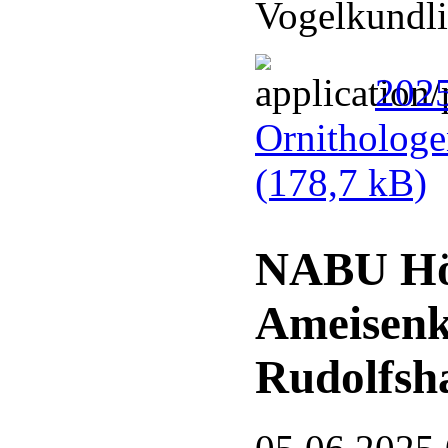
Vogelkundli
2025
Ornithologe
(178,7 kB)
NABU Hör
Ameisenk
Rudolfsh