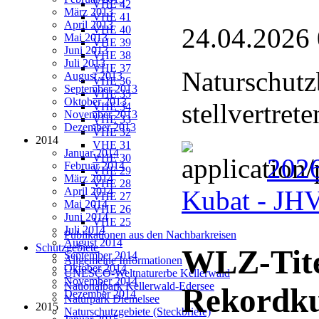
VHE 42
März 2013
VHE 41
April 2013
24.04.2026
VHE 40
Mai 2013
VHE 39
Juni 2013
VHE 38
Juli 2013
VHE 37
Naturschutz
August 2013
VHE 36
September 2013
VHE 35
Oktober 2013
stellvertret
VHE 34
November 2013
VHE 33
Dezember 2013
VHE 32
2014
VHE 31
Januar 2014
VHE 30
2026
Februar 2014
VHE 29
März 2014
VHE 28
April 2014
Kubat - J
VHE 27
Mai 2014
VHE 26
Juni 2014
VHE 25
Juli 2014
Publikationen aus den Nachbarkreisen
August 2014
Schutzgebiete
WLZ-Tite
September 2014
Allgemeine Informationen
Oktober 2014
UNESCO-Weltnaturerbe Kellerwald
November 2014
Nationalpark Kellerwald-Edersee
Rekordk
Dezember 2014
Naturpark Diemelsee
2015
Naturschutzgebiete (Steckbriefe)