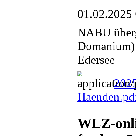
01.02.2025
NABU überg
Domanium) a
Edersee
2025
Haenden.pd
WLZ-onli