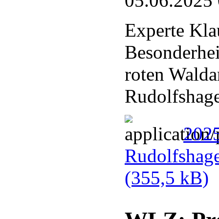
05.06.2025
Experte Kla
Besonderhei
roten Walda
Rudolfshag
202
Rudolfshag
(355,5 kB)