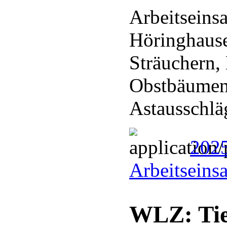
Arbeitseins
Höringhaus
Sträuchern,
Obstbäumen
Astausschl
202
Arbeitseins
WLZ: Tie