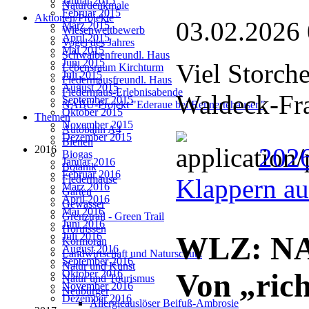
Januar 2015
Naturdenkmale
Februar 2015
Aktionen/Projekte
03.02.2026
März 2015
Wiesenwettbewerb
April 2015
Vogel des Jahres
Mai 2015
Schwalbenfreundl. Haus
Juni 2015
Viel Storch
Lebensraum Kirchturm
Juli 2015
Fledermausfreundl. Haus
August 2015
Fledermaus-Erlebnisabende
Waldeck-Fr
September 2015
NABU-Projekt "Ederaue bei Rennertehausen"
Oktober 2015
Themen
November 2015
Autobahn A4
Dezember 2015
Bienen
2026
2016
Biogas
Januar 2016
Botanik
Februar 2016
Fledermäuse
Klappern au
März 2016
Garten
April 2016
Gewässer
Mai 2016
Grenztrail - Green Trail
Juni 2016
Hornissen
Juli 2016
WLZ: NAB
Kormoran
August 2016
Landwirtschaft und Naturschutz
September 2016
Natur und Kunst
Oktober 2016
Von „rich
Natur und Tourismus
November 2016
Neubürger
Dezember 2016
Allergieauslöser Beifuß-Ambrosie