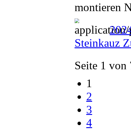
montieren N
202
Steinkauz Z
Seite 1 von
1
2
3
4