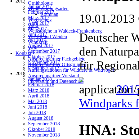
2017
Ornithologie
Januar 2017
Verantwortungsarten
Februar 2017
Rotmilan
19.01.2013
März 2017
Vogelschutz
April 2017
Wald
Mai 2017
Weißstörche in Waldeck-Frankenberg
Deutscher We
Juni 2017
Wiesen und Weiden
Juli 2017
Windkraft
August 2017
den Naturpa
Wolf
September 2017
Kontakt
Oktober 2017
Ansprechpartner Fachgebiete
für Regiona
November 2017
Ansprechpartner Ortsgruppen
Dezember 2017
Auffangstationen für Wildtiere & Wildvögel
2018
Ansprechpartner Vorstand
Januar 2018
Impressum und Datenschutz
Februar 2018
2013
März 2018
April 2018
Windparks 
Mai 2018
Juni 2018
Juli 2018
August 2018
September 2018
HNA: Sto
Oktober 2018
November 2018