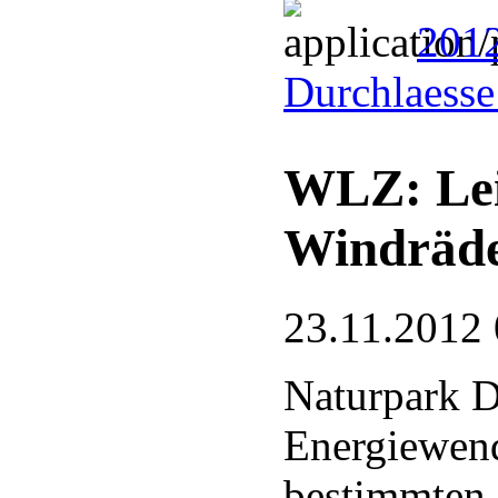
201
Durchlaesse
WLZ: Lei
Windräd
23.11.2012 
Naturpark D
Energiewend
bestimmten 