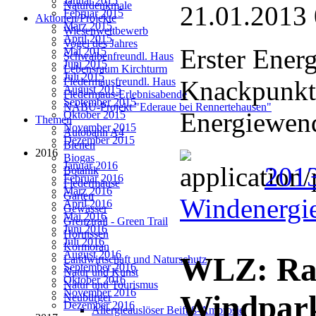
Januar 2015
Naturdenkmale
21.01.2013
Februar 2015
Aktionen/Projekte
März 2015
Wiesenwettbewerb
April 2015
Vogel des Jahres
Erster Energ
Mai 2015
Schwalbenfreundl. Haus
Juni 2015
Lebensraum Kirchturm
Juli 2015
Knackpunkt
Fledermausfreundl. Haus
August 2015
Fledermaus-Erlebnisabende
September 2015
NABU-Projekt "Ederaue bei Rennertehausen"
Energiewend
Oktober 2015
Themen
November 2015
Autobahn A4
Dezember 2015
Bienen
2016
Biogas
Januar 2016
2013
Botanik
Februar 2016
Fledermäuse
März 2016
Garten
Windenergie
April 2016
Gewässer
Mai 2016
Grenztrail - Green Trail
Juni 2016
Hornissen
Juli 2016
Kormoran
August 2016
WLZ: Rad
Landwirtschaft und Naturschutz
September 2016
Natur und Kunst
Oktober 2016
Natur und Tourismus
November 2016
Windpark
Neubürger
Dezember 2016
Allergieauslöser Beifuß-Ambrosie