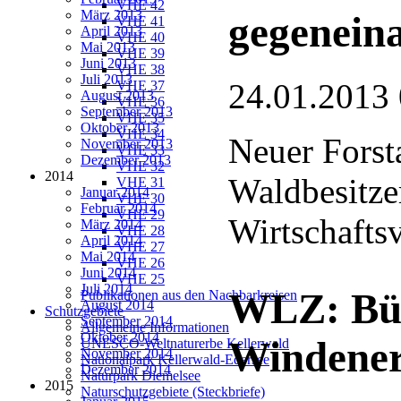
VHE 42
März 2013
gegenein
VHE 41
April 2013
VHE 40
Mai 2013
VHE 39
Juni 2013
VHE 38
Juli 2013
24.01.2013
VHE 37
August 2013
VHE 36
September 2013
VHE 35
Oktober 2013
VHE 34
Neuer Forst
November 2013
VHE 33
Dezember 2013
VHE 32
2014
Waldbesitze
VHE 31
Januar 2014
VHE 30
Februar 2014
VHE 29
Wirtschaftsv
März 2014
VHE 28
April 2014
VHE 27
Mai 2014
VHE 26
Juni 2014
VHE 25
Juli 2014
WLZ: Bür
Publikationen aus den Nachbarkreisen
August 2014
Schutzgebiete
September 2014
Allgemeine Informationen
Oktober 2014
Windener
UNESCO-Weltnaturerbe Kellerwald
November 2014
Nationalpark Kellerwald-Edersee
Dezember 2014
Naturpark Diemelsee
2015
Naturschutzgebiete (Steckbriefe)