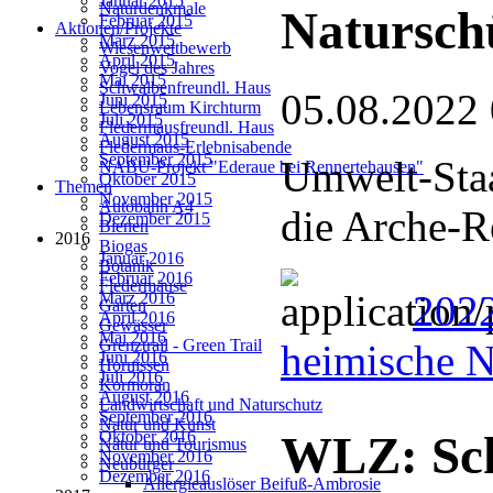
Januar 2015
Naturdenkmale
Natursch
Februar 2015
Aktionen/Projekte
März 2015
Wiesenwettbewerb
April 2015
Vogel des Jahres
Mai 2015
Schwalbenfreundl. Haus
05.08.2022
Juni 2015
Lebensraum Kirchturm
Juli 2015
Fledermausfreundl. Haus
August 2015
Fledermaus-Erlebnisabende
September 2015
Umwelt-Staa
NABU-Projekt "Ederaue bei Rennertehausen"
Oktober 2015
Themen
November 2015
Autobahn A4
die Arche-R
Dezember 2015
Bienen
2016
Biogas
Januar 2016
Botanik
Februar 2016
Fledermäuse
202
März 2016
Garten
April 2016
Gewässer
Mai 2016
Grenztrail - Green Trail
heimische N
Juni 2016
Hornissen
Juli 2016
Kormoran
August 2016
Landwirtschaft und Naturschutz
September 2016
Natur und Kunst
Oktober 2016
WLZ: Sc
Natur und Tourismus
November 2016
Neubürger
Dezember 2016
Allergieauslöser Beifuß-Ambrosie