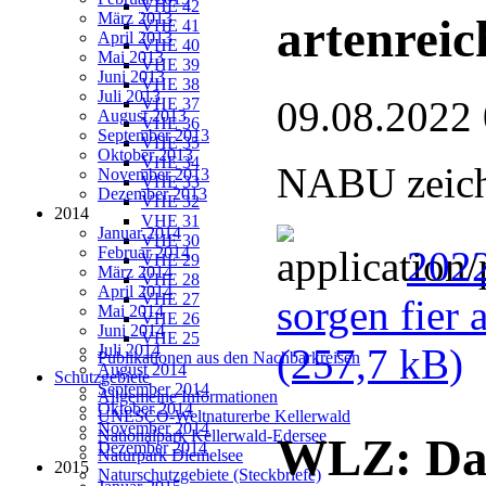
VHE 42
März 2013
artenreic
VHE 41
April 2013
VHE 40
Mai 2013
VHE 39
Juni 2013
VHE 38
Juli 2013
09.08.2022
VHE 37
August 2013
VHE 36
September 2013
VHE 35
Oktober 2013
VHE 34
NABU zeichn
November 2013
VHE 33
Dezember 2013
VHE 32
2014
VHE 31
Januar 2014
VHE 30
Februar 2014
2022
VHE 29
März 2014
VHE 28
April 2014
VHE 27
sorgen fier 
Mai 2014
VHE 26
Juni 2014
VHE 25
Juli 2014
(257,7 kB)
Publikationen aus den Nachbarkreisen
August 2014
Schutzgebiete
September 2014
Allgemeine Informationen
Oktober 2014
UNESCO-Weltnaturerbe Kellerwald
November 2014
Nationalpark Kellerwald-Edersee
WLZ: Dan
Dezember 2014
Naturpark Diemelsee
2015
Naturschutzgebiete (Steckbriefe)