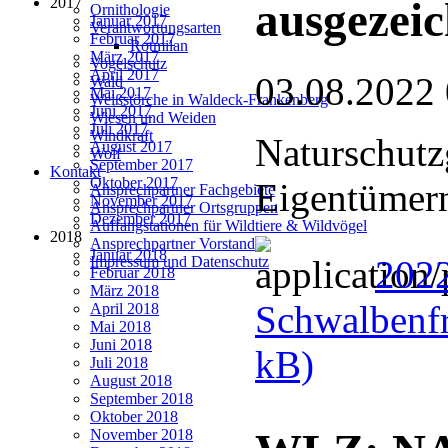
2017
ausgezeic
Ornithologie
Januar 2017
Verantwortungsarten
Februar 2017
Rotmilan
März 2017
Vogelschutz
April 2017
03.08.2022
Wald
Mai 2017
Weißstörche in Waldeck-Frankenberg
Juni 2017
Wiesen und Weiden
Juli 2017
Windkraft
Naturschutz
August 2017
Wolf
September 2017
Kontakt
Oktober 2017
Eigentümern
Ansprechpartner Fachgebiete
November 2017
Ansprechpartner Ortsgruppen
Dezember 2017
Auffangstationen für Wildtiere & Wildvögel
2018
Ansprechpartner Vorstand
Januar 2018
202
Impressum und Datenschutz
Februar 2018
März 2018
Schwalbenfr
April 2018
Mai 2018
Juni 2018
kB)
Juli 2018
August 2018
September 2018
Oktober 2018
November 2018