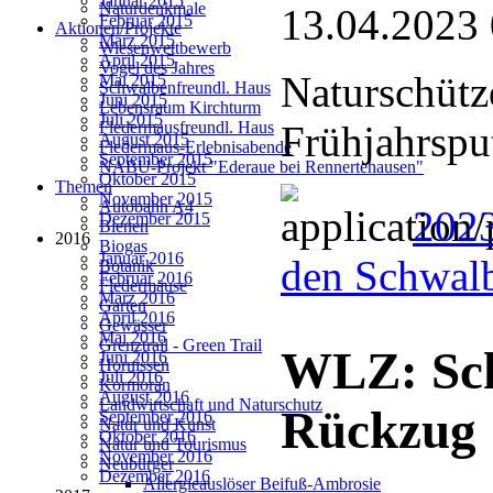
Januar 2015
Naturdenkmale
13.04.2023
Februar 2015
Aktionen/Projekte
März 2015
Wiesenwettbewerb
April 2015
Vogel des Jahres
Naturschütze
Mai 2015
Schwalbenfreundl. Haus
Juni 2015
Lebensraum Kirchturm
Juli 2015
Frühjahrspu
Fledermausfreundl. Haus
August 2015
Fledermaus-Erlebnisabende
September 2015
NABU-Projekt "Ederaue bei Rennertehausen"
Oktober 2015
Themen
November 2015
Autobahn A4
2023
Dezember 2015
Bienen
2016
Biogas
Januar 2016
den Schwal
Botanik
Februar 2016
Fledermäuse
März 2016
Garten
April 2016
Gewässer
Mai 2016
Grenztrail - Green Trail
WLZ: Sch
Juni 2016
Hornissen
Juli 2016
Kormoran
August 2016
Landwirtschaft und Naturschutz
Rückzug
September 2016
Natur und Kunst
Oktober 2016
Natur und Tourismus
November 2016
Neubürger
Dezember 2016
Allergieauslöser Beifuß-Ambrosie