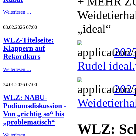
+ MEHR Z
Weidetierha
Weiterlesen …
„ideal“
03.02.2026 07:00
WLZ-Titelseite:
Klappern auf
2023
Rekordkurs
Rudel ideal
Weiterlesen …
24.01.2026 07:00
202
WLZ: NABU-
Weidetierha
Podiumsdiskussion -
Von „richtig so“ bis
„problematisch“
WLZ: Sch
Weiterlesen …