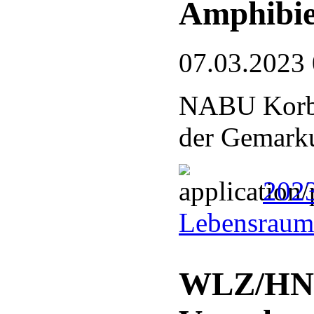
Amphibi
07.03.2023
NABU Korbac
der Gemark
202
Lebensraum
WLZ/HNA: