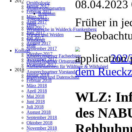
08.04.2023
2017
Ornithologie
Januar 2017
Verantwortungsarten
Februar 2017
Rotmilan
März 2017
Früher in je
Vogelschutz
April 2017
Wald
Mai 2017
Weißstörche in Waldeck-Frankenberg
– Beobacht
Juni 2017
Wiesen und Weiden
Juli 2017
Windkraft
August 2017
Wolf
September 2017
Kontakt
Oktober 2017
2023
Ansprechpartner Fachgebiete
November 2017
Ansprechpartner Ortsgruppen
Dezember 2017
Auffangstationen für Wildtiere & Wildvögel
dem Rueckz
2018
Ansprechpartner Vorstand
Januar 2018
Impressum und Datenschutz
Februar 2018
März 2018
April 2018
WLZ: Inf
Mai 2018
Juni 2018
Juli 2018
des NABU
August 2018
September 2018
Oktober 2018
Rebhuhnp
November 2018