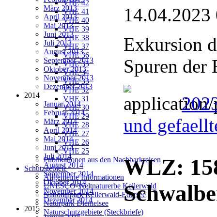
VHE 42
März 2013
14.04.2023
VHE 41
April 2013
VHE 40
Mai 2013
VHE 39
Juni 2013
VHE 38
Exkursion d
Juli 2013
VHE 37
August 2013
VHE 36
Spuren der 
September 2013
VHE 35
Oktober 2013
VHE 34
November 2013
VHE 33
Dezember 2013
VHE 32
2014
2023
VHE 31
Januar 2014
VHE 30
Februar 2014
VHE 29
und gefaell
März 2014
VHE 28
April 2014
VHE 27
Mai 2014
VHE 26
Juni 2014
VHE 25
Juli 2014
WLZ: 158
Publikationen aus den Nachbarkreisen
August 2014
Schutzgebiete
September 2014
Allgemeine Informationen
Oktober 2014
Schwalbe
UNESCO-Weltnaturerbe Kellerwald
November 2014
Nationalpark Kellerwald-Edersee
Dezember 2014
Naturpark Diemelsee
2015
Naturschutzgebiete (Steckbriefe)