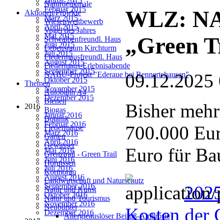
Januar 2015
Naturdenkmale
Februar 2015
WLZ: NAB
Aktionen/Projekte
März 2015
Wiesenwettbewerb
April 2015
Vogel des Jahres
Mai 2015
„Green T
Schwalbenfreundl. Haus
Juni 2015
Lebensraum Kirchturm
Juli 2015
Fledermausfreundl. Haus
August 2015
Fledermaus-Erlebnisabende
September 2015
09.12.2025
NABU-Projekt "Ederaue bei Rennertehausen"
Oktober 2015
Themen
November 2015
Autobahn A4
Dezember 2015
Bienen
Bisher mehr
2016
Biogas
Januar 2016
Botanik
Februar 2016
700.000 Eur
Fledermäuse
März 2016
Garten
April 2016
Gewässer
Euro für Ba
Mai 2016
Grenztrail - Green Trail
Juni 2016
Hornissen
Juli 2016
Kormoran
August 2016
Landwirtschaft und Naturschutz
September 2016
202
Natur und Kunst
Oktober 2016
Natur und Tourismus
November 2016
Neubürger
Kosten der 
Dezember 2016
Allergieauslöser Beifuß-Ambrosie