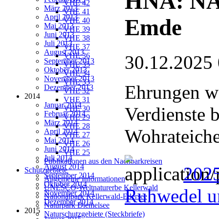
HNA: NA
VHE 42
März 2013
VHE 41
April 2013
Emde
VHE 40
Mai 2013
VHE 39
Juni 2013
VHE 38
Juli 2013
VHE 37
August 2013
VHE 36
30.12.2025
September 2013
VHE 35
Oktober 2013
VHE 34
November 2013
VHE 33
Ehrungen wä
Dezember 2013
VHE 32
2014
VHE 31
Januar 2014
Verdienste 
VHE 30
Februar 2014
VHE 29
März 2014
VHE 28
Wohrateich
April 2014
VHE 27
Mai 2014
VHE 26
Juni 2014
VHE 25
Juli 2014
Publikationen aus den Nachbarkreisen
August 2014
202
Schutzgebiete
September 2014
Allgemeine Informationen
Oktober 2014
UNESCO-Weltnaturerbe Kellerwald
Ruhwedel u
November 2014
Nationalpark Kellerwald-Edersee
Dezember 2014
Naturpark Diemelsee
2015
Naturschutzgebiete (Steckbriefe)