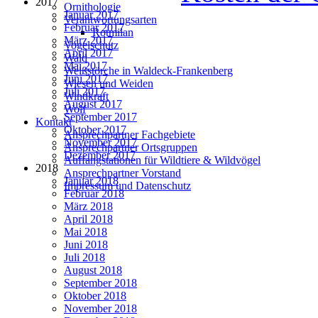
2017
Ornithologie
Januar 2017
Verantwortungsarten
Februar 2017
Rotmilan
März 2017
Vogelschutz
April 2017
Wald
Mai 2017
Weißstörche in Waldeck-Frankenberg
Juni 2017
Wiesen und Weiden
Juli 2017
Windkraft
August 2017
Wolf
September 2017
Kontakt
Oktober 2017
Ansprechpartner Fachgebiete
November 2017
Ansprechpartner Ortsgruppen
Dezember 2017
Auffangstationen für Wildtiere & Wildvögel
2018
Ansprechpartner Vorstand
Januar 2018
Impressum und Datenschutz
Februar 2018
März 2018
April 2018
Mai 2018
Juni 2018
Juli 2018
August 2018
September 2018
Oktober 2018
November 2018