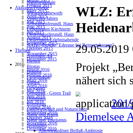
Januar 2015
Naturdenkmale
Februar 2015
WLZ: Erf
Aktionen/Projekte
März 2015
Wiesenwettbewerb
April 2015
Vogel des Jahres
Mai 2015
Heidenar
Schwalbenfreundl. Haus
Juni 2015
Lebensraum Kirchturm
Juli 2015
Fledermausfreundl. Haus
August 2015
Fledermaus-Erlebnisabende
September 2015
29.05.2019
NABU-Projekt "Ederaue bei Rennertehausen"
Oktober 2015
Themen
November 2015
Autobahn A4
Dezember 2015
Bienen
Projekt „Be
2016
Biogas
Januar 2016
Botanik
Februar 2016
nähert sich 
Fledermäuse
März 2016
Garten
April 2016
Gewässer
Mai 2016
Grenztrail - Green Trail
Juni 2016
Hornissen
2019
Juli 2016
Kormoran
August 2016
Landwirtschaft und Naturschutz
September 2016
Diemelsee A
Natur und Kunst
Oktober 2016
Natur und Tourismus
November 2016
Neubürger
Dezember 2016
Allergieauslöser Beifuß-Ambrosie