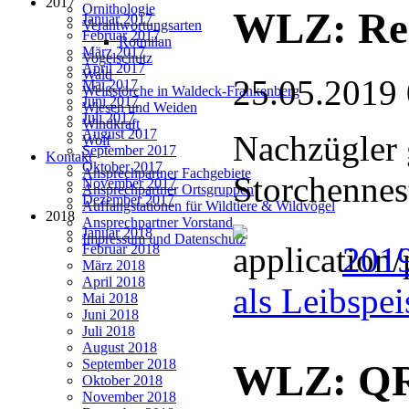
2017
Ornithologie
WLZ: Reg
Januar 2017
Verantwortungsarten
Februar 2017
Rotmilan
März 2017
Vogelschutz
April 2017
Wald
25.05.2019
Mai 2017
Weißstörche in Waldeck-Frankenberg
Juni 2017
Wiesen und Weiden
Juli 2017
Windkraft
August 2017
Nachzügler 
Wolf
September 2017
Kontakt
Oktober 2017
Ansprechpartner Fachgebiete
Storchennes
November 2017
Ansprechpartner Ortsgruppen
Dezember 2017
Auffangstationen für Wildtiere & Wildvögel
2018
Ansprechpartner Vorstand
Januar 2018
Impressum und Datenschutz
201
Februar 2018
März 2018
April 2018
als Leibspe
Mai 2018
Juni 2018
Juli 2018
August 2018
September 2018
WLZ: QR-
Oktober 2018
November 2018