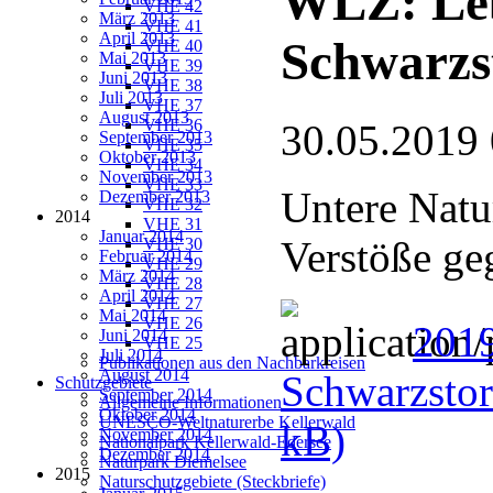
WLZ: Le
VHE 42
März 2013
VHE 41
April 2013
Schwarzs
VHE 40
Mai 2013
VHE 39
Juni 2013
VHE 38
Juli 2013
VHE 37
August 2013
VHE 36
30.05.2019
September 2013
VHE 35
Oktober 2013
VHE 34
November 2013
VHE 33
Untere Natu
Dezember 2013
VHE 32
2014
VHE 31
Januar 2014
Verstöße ge
VHE 30
Februar 2014
VHE 29
März 2014
VHE 28
April 2014
VHE 27
Mai 2014
VHE 26
201
Juni 2014
VHE 25
Juli 2014
Publikationen aus den Nachbarkreisen
August 2014
Schwarzstor
Schutzgebiete
September 2014
Allgemeine Informationen
Oktober 2014
UNESCO-Weltnaturerbe Kellerwald
kB)
November 2014
Nationalpark Kellerwald-Edersee
Dezember 2014
Naturpark Diemelsee
2015
Naturschutzgebiete (Steckbriefe)