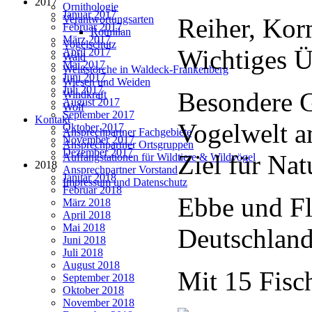
2017
Ornithologie
Januar 2017
Verantwortungsarten
Reiher, Kor
Februar 2017
Rotmilan
März 2017
Vogelschutz
Wichtiges Ü
April 2017
Wald
Mai 2017
Weißstörche in Waldeck-Frankenberg
Juni 2017
Wiesen und Weiden
Juli 2017
Besondere G
Windkraft
August 2017
Wolf
September 2017
Kontakt
Vogelwelt a
Oktober 2017
Ansprechpartner Fachgebiete
November 2017
Ansprechpartner Ortsgruppen
Dezember 2017
Ziel für Na
Auffangstationen für Wildtiere & Wildvögel
2018
Ansprechpartner Vorstand
Januar 2018
Impressum und Datenschutz
Februar 2018
Ebbe und Fl
März 2018
April 2018
Mai 2018
Deutschland
Juni 2018
Juli 2018
August 2018
Mit 15 Fisch
September 2018
Oktober 2018
November 2018