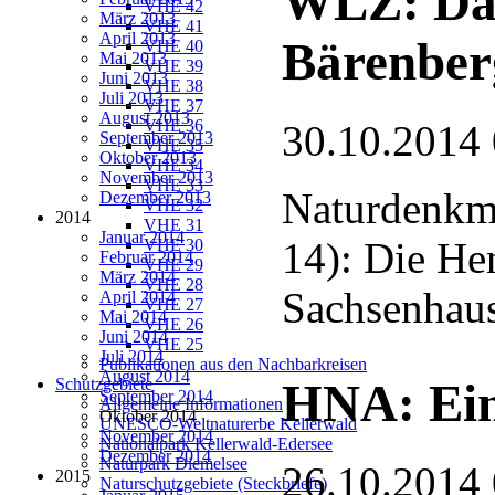
WLZ: Das
VHE 42
März 2013
VHE 41
April 2013
Bärenber
VHE 40
Mai 2013
VHE 39
Juni 2013
VHE 38
Juli 2013
VHE 37
August 2013
VHE 36
30.10.2014
September 2013
VHE 35
Oktober 2013
VHE 34
November 2013
VHE 33
Naturdenkma
Dezember 2013
VHE 32
2014
VHE 31
Januar 2014
14): Die He
VHE 30
Februar 2014
VHE 29
März 2014
VHE 28
Sachsenhau
April 2014
VHE 27
Mai 2014
VHE 26
Juni 2014
VHE 25
Juli 2014
Publikationen aus den Nachbarkreisen
August 2014
Schutzgebiete
HNA: Ein
September 2014
Allgemeine Informationen
Oktober 2014
UNESCO-Weltnaturerbe Kellerwald
November 2014
Nationalpark Kellerwald-Edersee
Dezember 2014
Naturpark Diemelsee
26.10.2014
2015
Naturschutzgebiete (Steckbriefe)