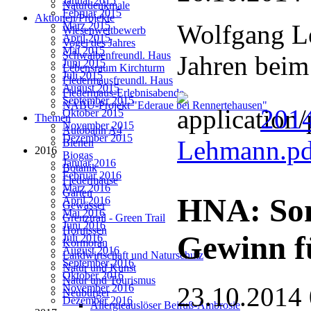
Januar 2015
Naturdenkmale
Februar 2015
Aktionen/Projekte
Wolfgang Le
März 2015
Wiesenwettbewerb
April 2015
Vogel des Jahres
Mai 2015
Schwalbenfreundl. Haus
Jahren beim
Juni 2015
Lebensraum Kirchturm
Juli 2015
Fledermausfreundl. Haus
August 2015
Fledermaus-Erlebnisabende
September 2015
NABU-Projekt "Ederaue bei Rennertehausen"
2014
Oktober 2015
Themen
November 2015
Autobahn A4
Dezember 2015
Lehmann.p
Bienen
2016
Biogas
Januar 2016
Botanik
Februar 2016
Fledermäuse
März 2016
Garten
HNA: Sond
April 2016
Gewässer
Mai 2016
Grenztrail - Green Trail
Juni 2016
Hornissen
Gewinn f
Juli 2016
Kormoran
August 2016
Landwirtschaft und Naturschutz
September 2016
Natur und Kunst
Oktober 2016
Natur und Tourismus
November 2016
23.10.2014
Neubürger
Dezember 2016
Allergieauslöser Beifuß-Ambrosie