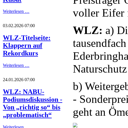
voller Eife
Weiterlesen …
03.02.2026 07:00
WLZ:
a) Di
WLZ-Titelseite:
tausendfach
Klappern auf
Rekordkurs
Ederbringha
Naturschutz
Weiterlesen …
24.01.2026 07:00
b) Weiterge
WLZ: NABU-
- Sonderpre
Podiumsdiskussion -
Von „richtig so“ bis
geht an Öm
„problematisch“
Weiterlesen …