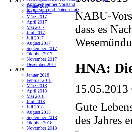
2017
Ansprechpartner Vorstand
Januar 2017
Impressum und Datenschutz
Februar 2017
NABU-Vorsit
März 2017
April 2017
dass es Nac
Mai 2017
Juni 2017
Juli 2017
Wesemündun
August 2017
September 2017
Oktober 2017
November 2017
HNA: Die 
Dezember 2017
2018
Januar 2018
Februar 2018
15.05.2013
März 2018
April 2018
Mai 2018
Juni 2018
Gute Leben
Juli 2018
August 2018
des Jahres e
September 2018
Oktober 2018
November 2018