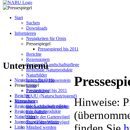
Start
Suchen
Downloads
Informieren
Neuigkeiten für Ornis
Pressespiegel
Pressespiegel bis 2011
Berichte
Rezensionen
Untermenü
Regionale Landschaftspflege
Regionale Naturprodukte
Naturbilder
Pressespi
Neuigkeiten für Ornis
Jugendburg Hessenstein
Pressespiegel
Links
Pressespiegel bis 2011
Persönliches
Berichte
NAJU (Naturschutzjugend)
Hinweise: P
Rezensionen
Mitmachen
Regionale Landschaftspflege
Beobachtungen melden
Regionale Naturprodukte
(übernommen
Fotogalerie
Naturbilder
Stunde der Gartenvögel
Jugendburg Hessenstein
Stunde der Wintervögel
finden Sie
h
Links
Mitglied werden