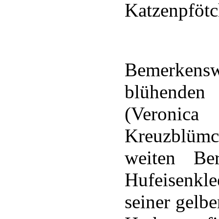
Katzenpfötc
Bemerkensw
blühende
(Veronic
Kreuzblüm
weiten Be
Hufeisenk
seiner gelb