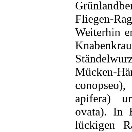
Grünlandbe
Fliegen-Ra
Weiterhin e
Knabenkrau
Ständelwu
Mücken-
conopseo
apifera) u
ovata). In 
lückigen R