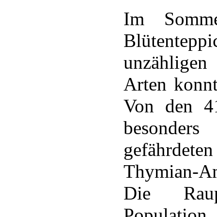
Im Somme
Blütentep
unzähligen
Arten konnt
Von den 41
besonders
gefährdete
Thymian-Am
Die Raup
Population