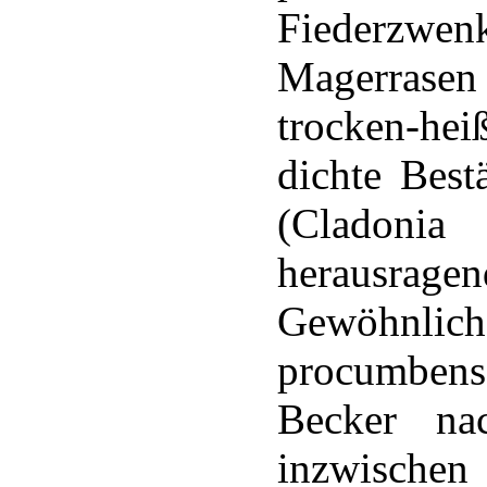
Fiederzwenk
Magerrasen 
trocken-he
dichte Best
(Cladoni
herausragen
Gewöhnli
procumbens
Becker na
inzwische