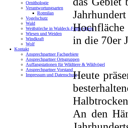
das Gebiet 
Ornithologie
Verantwortungsarten
Jahrhunder
Rotmilan
Vogelschutz
Wald
Hochfläche 
Weißstörche in Waldeck-Frankenberg
Wiesen und Weiden
in die 70er 
Windkraft
Wolf
Kontakt
Ansprechpartner Fachgebiete
Ansprechpartner Ortsgruppen
Auffangstationen für Wildtiere & Wildvögel
Ansprechpartner Vorstand
Heute präse
Impressum und Datenschutz
besterhalt
Halbtrocke
An den Hän
Jahrhunde