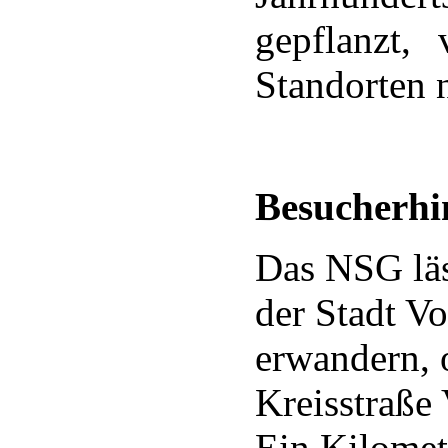
gepflanzt,
Standorten n
Besucherhi
Das NSG läs
der Stadt V
erwandern, 
Kreisstraße
Ein Kilomet