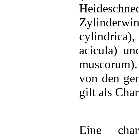
Heidesch
Zylinderw
cylindrica
acicula) u
muscorum).
von den gen
gilt als Cha
Eine char