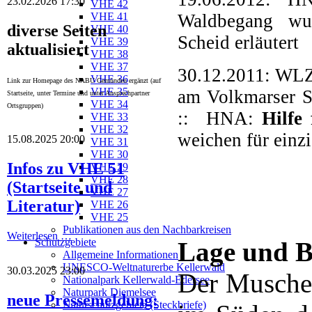
23.02.2026 17:30
VHE 42
Waldbegang wu
VHE 41
diverse Seiten
VHE 40
Scheid erläutert
VHE 39
aktualisiert
VHE 38
VHE 37
30.12.2011: WL
VHE 36
Link zur Homepage des NABU Gemünden ergänzt (auf
VHE 35
am Volkmarser S
Startseite, unter Termine und unter Ansprechpartner
VHE 34
Ortsgruppen)
::
HNA:
Hilfe
VHE 33
VHE 32
weichen für einzi
15.08.2025 20:00
VHE 31
VHE 30
Infos zu VHE 51
VHE 29
VHE 28
(Startseite und
VHE 27
Literatur)
VHE 26
VHE 25
Publikationen aus den Nachbarkreisen
Weiterlesen …
Schutzgebiete
Lage und B
Allgemeine Informationen
UNESCO-Weltnaturerbe Kellerwald
30.03.2025 23:00
Der Muschel
Nationalpark Kellerwald-Edersee
Naturpark Diemelsee
neue Pressemeldung:
Naturschutzgebiete (Steckbriefe)