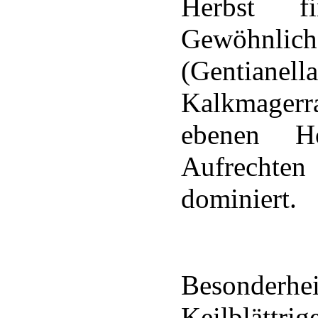
Herbst f
Gewöhnlich
(Gentianel
Kalkmager
ebenen H
Aufrechte
dominiert.
Besonderhe
Keilblättri