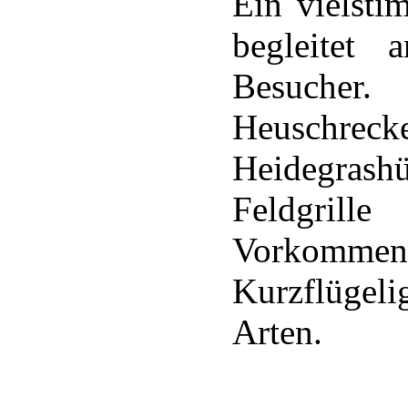
Ein vielsti
begleitet
Besucher
Heuschreck
Heidegrashü
Feldgrill
Vorkommen
Kurzflügel
Arten.