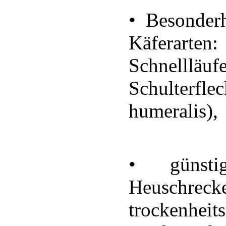
• Besonder
Käferarte
Schnelllä
Schulterfl
humeralis),
• günst
Heuschr
trockenheit