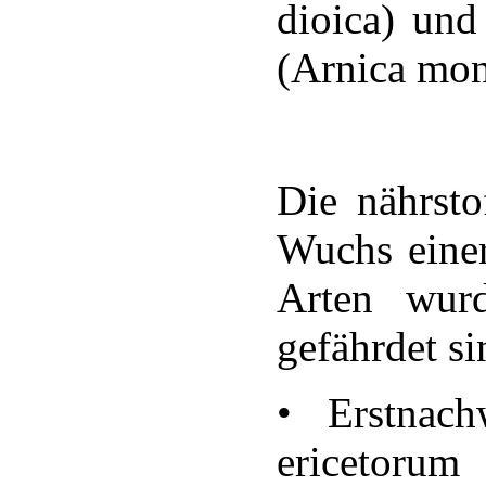
dioica) und
(Arnica mon
Die nährst
Wuchs einer
Arten wurd
gefährdet si
• Erstnach
ericetorum