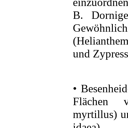
einzuordnen
B. Dornige
Gewöhnl
(Helianthe
und Zypress
• Besenheid
Flächen v
myrtillus) u
idaea),