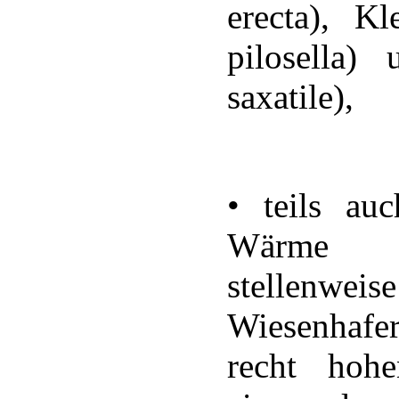
erecta), Kl
pilosella)
saxatile),
• teils au
Wärme li
stellenwe
Wiesenhafer
recht hoh