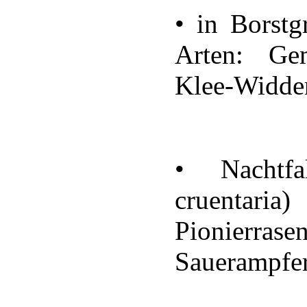
• in Borstg
Arten: Gem
Klee-Widde
• Nachtfa
cruentaria)
Pionierras
Sauerampfer