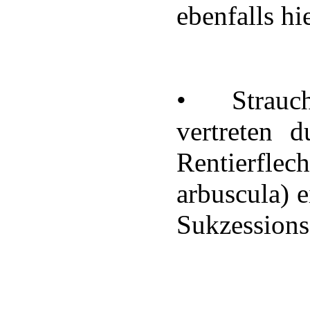
ebenfalls h
• Strauchf
vertreten 
Rentierfle
arbuscula) e
Sukzessions