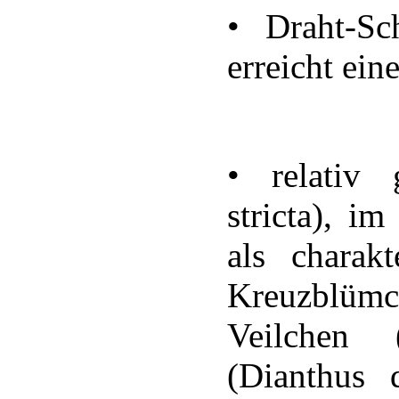
• Draht-Sc
erreicht ei
• relativ 
stricta), i
als charakt
Kreuzblümch
Veilchen 
(Dianthus d