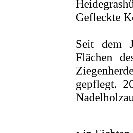
Heidegras
Gefleckte K
Seit dem 
Flächen d
Ziegenher
gepflegt. 2
Nadelholzau