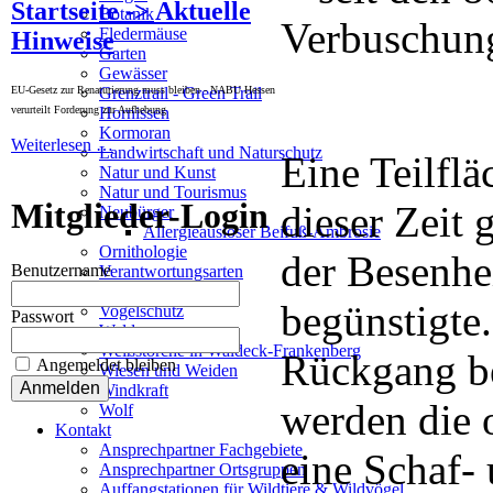
Startseite -> Aktuelle
Botanik
Verbuschun
Fledermäuse
Hinweise
Garten
Gewässer
EU-Gesetz zur Renaturierung muss bleiben - NABU Hessen
Grenztrail - Green Trail
verurteilt Forderung zur Aufhebung
Hornissen
Kormoran
Weiterlesen …
Landwirtschaft und Naturschutz
Eine Teilflä
Natur und Kunst
Natur und Tourismus
Mitglieder-Login
dieser Zeit
Neubürger
Allergieauslöser Beifuß-Ambrosie
Ornithologie
der Besenhe
Benutzername
Verantwortungsarten
Rotmilan
begünstigte.
Vogelschutz
Passwort
Wald
Weißstörche in Waldeck-Frankenberg
Rückgang be
Angemeldet bleiben
Wiesen und Weiden
Windkraft
werden die 
Wolf
Kontakt
Ansprechpartner Fachgebiete
eine Schaf-
Ansprechpartner Ortsgruppen
Auffangstationen für Wildtiere & Wildvögel