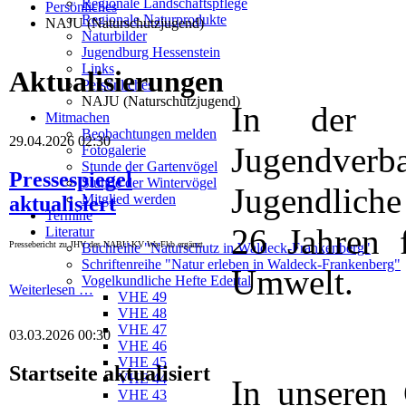
Regionale Landschaftspflege
Persönliches
Regionale Naturprodukte
NAJU (Naturschutzjugend)
Naturbilder
Jugendburg Hessenstein
Links
Aktualisierungen
Persönliches
NAJU (Naturschutzjugend)
In der N
Mitmachen
Beobachtungen melden
29.04.2026 02:30
Jugendverb
Fotogalerie
Stunde der Gartenvögel
Pressespiegel
Stunde der Wintervögel
Jugendliche
Mitglied werden
aktualisiert
Termine
26 Jahren 
Literatur
Pressebericht zu JHV des NABU-KV Wa-Fkb ergänzt
Buchreihe "Naturschutz in Waldeck-Frankenberg"
Schriftenreihe "Natur erleben in Waldeck-Frankenberg"
Umwelt.
Vogelkundliche Hefte Edertal
Weiterlesen …
VHE 49
VHE 48
VHE 47
03.03.2026 00:30
VHE 46
VHE 45
Startseite aktualisiert
VHE 44
In unseren
VHE 43