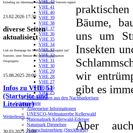
VHE 42
Einladung zur Jahreshauptversammlung auf Startseite ergänzt
praktischen
VHE 41
VHE 40
23.02.2026 17:30
VHE 39
Bäume, ba
VHE 38
diverse Seiten
VHE 37
uns um Str
VHE 36
aktualisiert
VHE 35
VHE 34
Insekten un
VHE 33
Link zur Homepage des NABU Gemünden ergänzt (auf
VHE 32
Startseite, unter Termine und unter Ansprechpartner
Schlammschl
VHE 31
Ortsgruppen)
VHE 30
VHE 29
wir entrüm
15.08.2025 20:00
VHE 28
VHE 27
gibt es imm
Infos zu VHE 51
VHE 26
VHE 25
(Startseite und
Publikationen aus den Nachbarkreisen
Literatur)
Schutzgebiete
Allgemeine Informationen
UNESCO-Weltnaturerbe Kellerwald
Weiterlesen …
Nationalpark Kellerwald-Edersee
Aber auch
Naturpark Diemelsee
Naturschutzgebiete (Steckbriefe)
30.03.2025 23:00