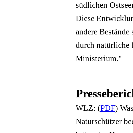
südlichen Ostsee
Diese Entwicklun
andere Bestände 
durch natürliche
Ministerium."
Presseberic
WLZ: (
PDF
) Wa
Naturschützer beo