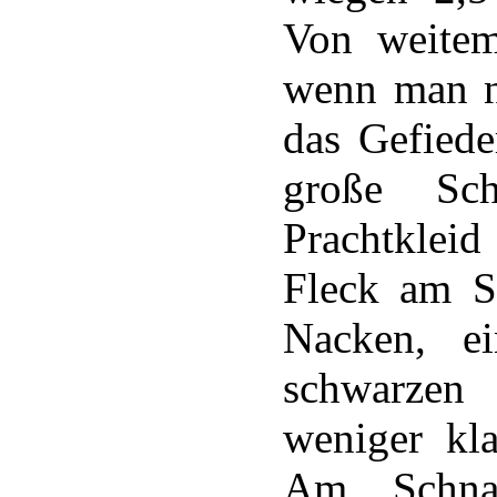
Von weitem
wenn man nä
das Gefiede
große Sch
Prachtklei
Fleck am Sc
Nacken, e
schwarzen 
weniger kla
Am Schnab