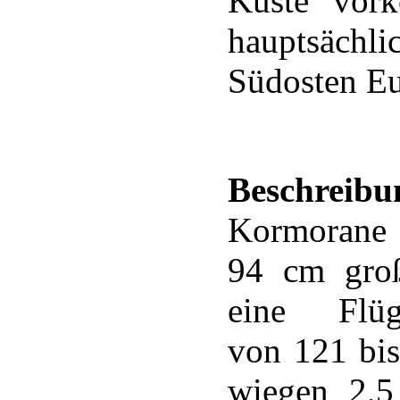
Küste vor
hauptsäch
Südosten Eu
Beschreibu
Kormorane 
94 cm gro
eine Flüge
von 121 bis
wiegen 2,5