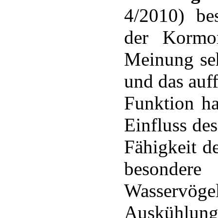
4/2010) bes
der Kormor
Meinung seh
und das auff
Funktion ha
Einfluss de
Fähigkeit de
besondere
Wasservö
Auskühlung 