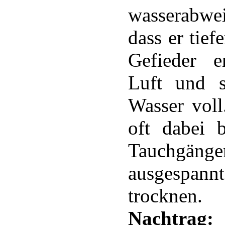
wasserabweis
dass er tie
Gefieder en
Luft und s
Wasser vol
oft dabei 
Tauchgän
ausgespan
trocknen.
Nachtrag:
I