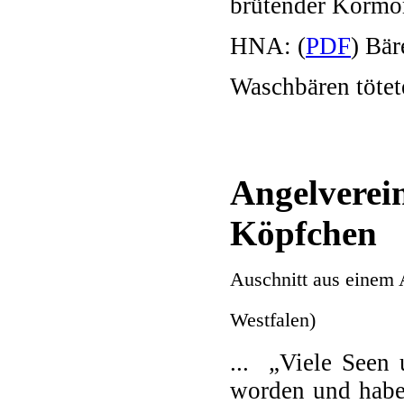
brütender Kormo
HNA: (
PDF
) Bär
Waschbären töte
Angelverei
Köpfchen
Auschnitt aus einem 
Westfalen)
... „Viele Seen 
worden und haben