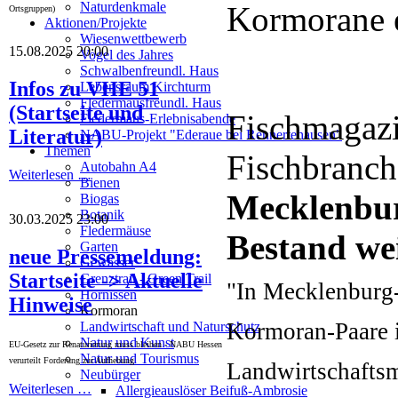
Naturdenkmale
Kormorane e
Ortsgruppen)
Aktionen/Projekte
Wiesenwettbewerb
15.08.2025 20:00
Vogel des Jahres
Schwalbenfreundl. Haus
Infos zu VHE 51
Lebensraum Kirchturm
Fledermausfreundl. Haus
(Startseite und
Fischmagazi
Fledermaus-Erlebnisabende
Literatur)
NABU-Projekt "Ederaue bei Rennertehausen"
Themen
Fischbranch
Autobahn A4
Weiterlesen …
Bienen
Mecklenbu
Biogas
Botanik
30.03.2025 23:00
Fledermäuse
Bestand wei
Garten
neue Pressemeldung:
Gewässer
Startseite -> Aktuelle
Grenztrail - Green Trail
"In Mecklenburg
Hornissen
Hinweise
Kormoran
Kormoran-Paare i
Landwirtschaft und Naturschutz
Natur und Kunst
EU-Gesetz zur Renaturierung muss bleiben - NABU Hessen
Natur und Tourismus
verurteilt Forderung zur Aufhebung
Landwirtschaftsm
Neubürger
Weiterlesen …
Allergieauslöser Beifuß-Ambrosie