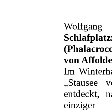
Wolfgan
Schlafpl
(Phalacro
von Affolde
Im Winterh
„Stausee v
entdeckt, 
einziger