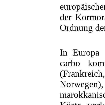
europäisch
der Kormora
Ordnung der
In Europa g
carbo kom
(Frankre
Norwegen)
marokkanisc