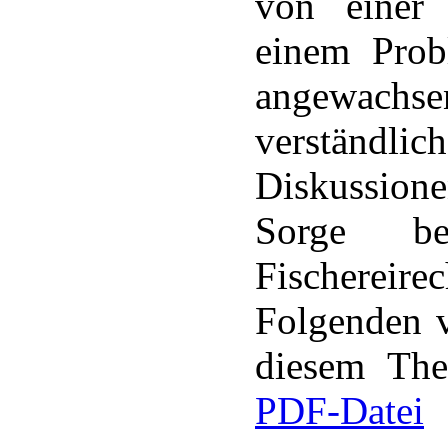
von einer 
einem Prob
angewachsen
verständ
Diskussion
Sorge b
Fischereir
Folgenden v
diesem Th
PDF-Datei