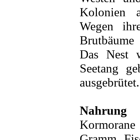
Kolonien 
Wegen ihr
Brutbäume o
Das Nest w
Seetang ge
ausgebrütet.
Nahrung
Kormorane 
Gramm Fisc