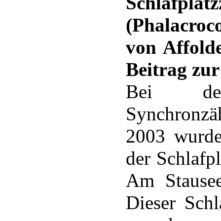
Schlafpl
(Phalacro
von Affold
Beitrag zu
Bei der
Synchronzäh
2003 wurde
der Schlafp
Am Stausee
Dieser Schl