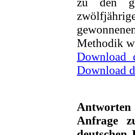
zu den gr
zwölfjähr
gewonnenen
Methodik we
Download d
Download d
Antworten 
Anfrage 
deutschen 