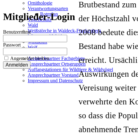
Brutbestand zum 
Ornithologie
Verantwortungsarten
Mitglieder-Login
Rotmilan
der Höchstzahl v
Vogelschutz
Wald
2008 bedeute die
Weißstörche in Waldeck-Frankenberg
Benutzername
Wiesen und Weiden
Windkraft
Bestand habe wie
Passwort
Wolf
Kontakt
erreicht. Ursächl
Angemeldet bleiben
Ansprechpartner Fachgebiete
Ansprechpartner Ortsgruppen
Auffangstationen für Wildtiere & Wildvögel
Auswirkungen der
Ansprechpartner Vorstand
Impressum und Datenschutz
Vereisung weiter
verwehrte den K
so dass die Popul
abnehmende Tren