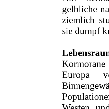
gelbliche n
ziemlich s
sie dumpf k
Lebensrau
Kormorane 
Europa v
Binnengew
Populatione
Westen un