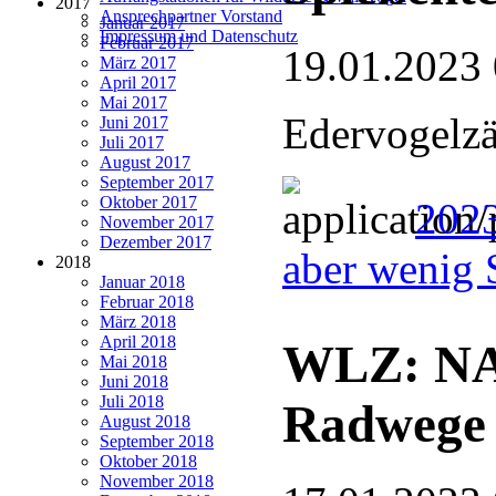
2017
Ansprechpartner Vorstand
Januar 2017
Impressum und Datenschutz
Februar 2017
19.01.2023
März 2017
April 2017
Mai 2017
Edervogelzä
Juni 2017
Juli 2017
August 2017
September 2017
Oktober 2017
2023
November 2017
Dezember 2017
aber wenig 
2018
Januar 2018
Februar 2018
März 2018
April 2018
WLZ: NA
Mai 2018
Juni 2018
Juli 2018
Radwege
August 2018
September 2018
Oktober 2018
November 2018