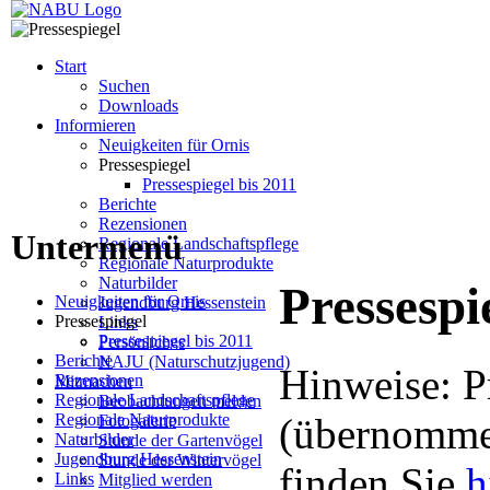
Start
Suchen
Downloads
Informieren
Neuigkeiten für Ornis
Pressespiegel
Pressespiegel bis 2011
Berichte
Rezensionen
Untermenü
Regionale Landschaftspflege
Regionale Naturprodukte
Naturbilder
Pressespi
Neuigkeiten für Ornis
Jugendburg Hessenstein
Pressespiegel
Links
Pressespiegel bis 2011
Persönliches
Berichte
NAJU (Naturschutzjugend)
Hinweise: P
Rezensionen
Mitmachen
Regionale Landschaftspflege
Beobachtungen melden
Regionale Naturprodukte
(übernommen
Fotogalerie
Naturbilder
Stunde der Gartenvögel
Jugendburg Hessenstein
Stunde der Wintervögel
finden Sie
h
Links
Mitglied werden