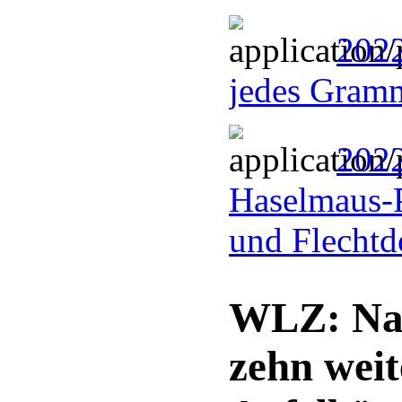
2022
jedes Gram
2022
Haselmaus-
und Flechtd
WLZ: Nat
zehn wei