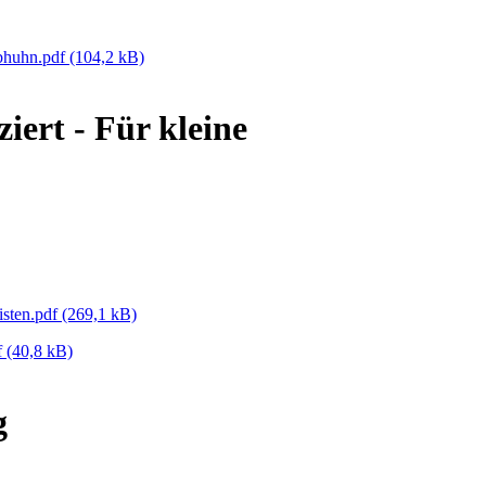
bhuhn.pdf
(104,2 kB)
iert - Für kleine
isten.pdf
(269,1 kB)
f
(40,8 kB)
g