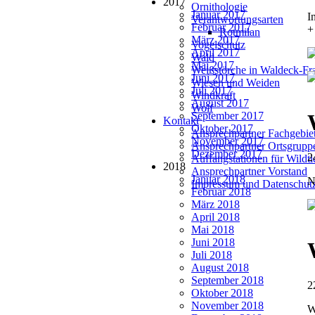
2017
Ornithologie
Januar 2017
I
Verantwortungsarten
Februar 2017
+
Rotmilan
März 2017
Vogelschutz
April 2017
Wald
Mai 2017
Weißstörche in Waldeck-Fr
Juni 2017
Wiesen und Weiden
Juli 2017
Windkraft
August 2017
Wolf
September 2017
Kontakt
Oktober 2017
Ansprechpartner Fachgebie
November 2017
Ansprechpartner Ortsgrupp
Dezember 2017
2
Auffangstationen für Wildt
2018
Ansprechpartner Vorstand
Januar 2018
N
Impressum und Datenschut
Februar 2018
März 2018
April 2018
Mai 2018
Juni 2018
Juli 2018
August 2018
September 2018
2
Oktober 2018
November 2018
W