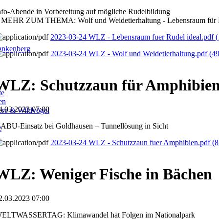
nfo-Abende in Vorbereitung auf mögliche Rudelbildung
 MEHR ZUM THEMA: Wolf und Weidetierhaltung - Lebensraum für R
2023-03-24 WLZ - Lebensraum fuer Rudel ideal.pdf
(
ankenberg
2023-03-24 WLZ - Wolf und Weidetierhaltung.pdf
(4
WLZ: Schutzzaun für Amphibie
te
en
4.03.2023 07:00
iere & Wildvögel
ABU-Einsatz bei Goldhausen – Tunnellösung in Sicht
z
2023-03-24 WLZ - Schutzzaun fuer Amphibien.pdf
(8
WLZ: Weniger Fische in Bächen
2.03.2023 07:00
ELTWASSERTAG: Klimawandel hat Folgen im Nationalpark