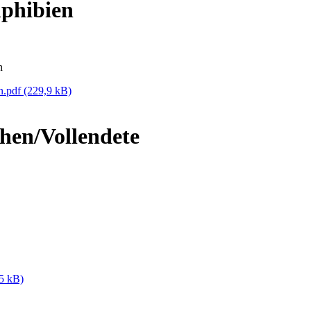
phibien
n
n.pdf
(229,9 kB)
hen/Vollendete
5 kB)