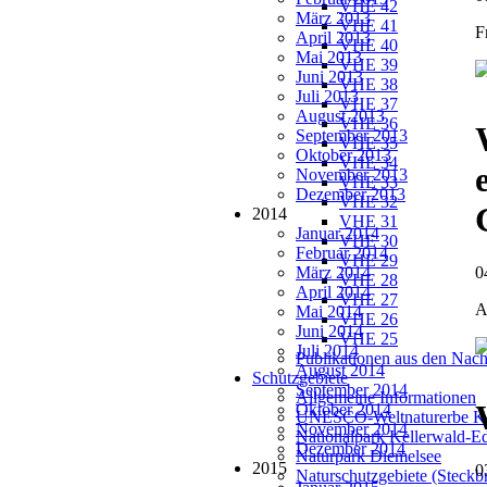
VHE 42
März 2013
VHE 41
F
April 2013
VHE 40
Mai 2013
VHE 39
Juni 2013
VHE 38
Juli 2013
VHE 37
August 2013
VHE 36
September 2013
VHE 35
Oktober 2013
VHE 34
November 2013
VHE 33
Dezember 2013
VHE 32
2014
VHE 31
Januar 2014
VHE 30
Februar 2014
VHE 29
März 2014
0
VHE 28
April 2014
VHE 27
A
Mai 2014
VHE 26
Juni 2014
VHE 25
Juli 2014
Publikationen aus den Nach
August 2014
Schutzgebiete
September 2014
Allgemeine Informationen
Oktober 2014
UNESCO-Weltnaturerbe Ke
November 2014
Nationalpark Kellerwald-E
Dezember 2014
Naturpark Diemelsee
2015
0
Naturschutzgebiete (Steckbr