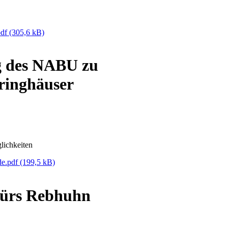
pdf
(305,6 kB)
g des NABU zu
ringhäuser
lichkeiten
de.pdf
(199,5 kB)
fürs Rebhuhn