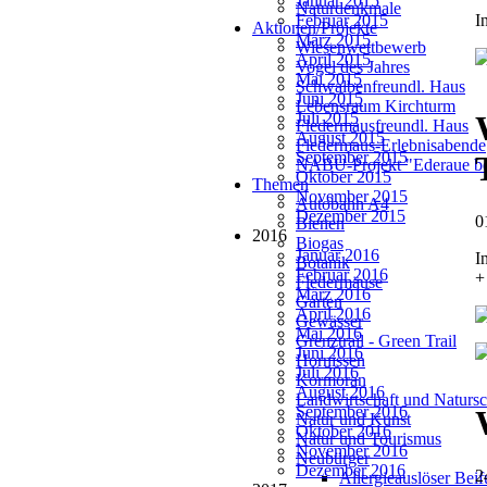
Januar 2015
Naturdenkmale
Februar 2015
I
Aktionen/Projekte
März 2015
Wiesenwettbewerb
April 2015
Vogel des Jahres
Mai 2015
Schwalbenfreundl. Haus
Juni 2015
Lebensraum Kirchturm
Juli 2015
Fledermausfreundl. Haus
August 2015
Fledermaus-Erlebnisabende
September 2015
NABU-Projekt "Ederaue be
Oktober 2015
Themen
November 2015
Autobahn A4
Dezember 2015
0
Bienen
2016
Biogas
Januar 2016
I
Botanik
Februar 2016
+
Fledermäuse
März 2016
Garten
April 2016
Gewässer
Mai 2016
Grenztrail - Green Trail
Juni 2016
Hornissen
Juli 2016
Kormoran
August 2016
Landwirtschaft und Natursc
September 2016
Natur und Kunst
Oktober 2016
Natur und Tourismus
November 2016
Neubürger
Dezember 2016
2
Allergieauslöser Bei