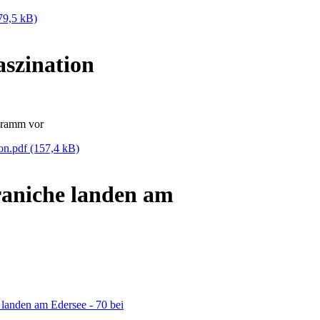
79,5 kB)
aszination
gramm vor
ion.pdf
(157,4 kB)
raniche landen am
landen am Edersee - 70 bei