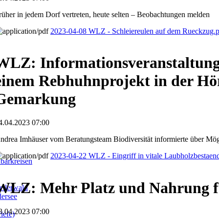
rüher in jedem Dorf vertreten, heute selten – Beobachtungen melden
2023-04-08 WLZ - Schleiereulen auf dem Rueckzug.
WLZ: Informationsveranstaltun
einem Rebhuhnprojekt in der Hö
Gemarkung
4.04.2023 07:00
ndrea Imhäuser vom Beratungsteam Biodiversität informierte über Mög
2023-04-22 WLZ - Eingriff in vitale Laubholzbestaen
barkreisen
WLZ: Mehr Platz und Nahrung 
llerwald
dersee
3.04.2023 07:00
iefe)