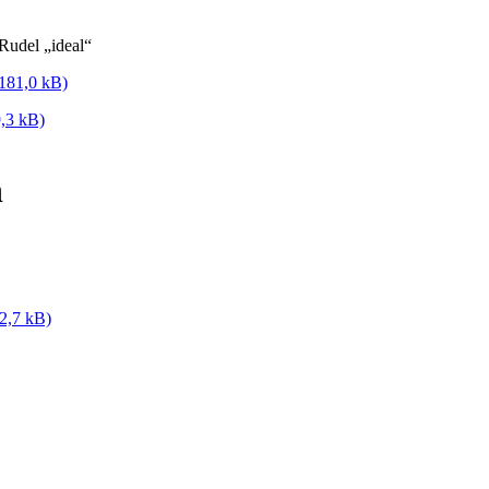
udel „ideal“
181,0 kB)
9,3 kB)
n
2,7 kB)