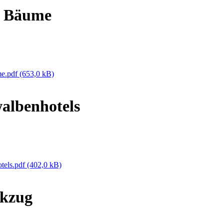
e Bäume
me.pdf
(653,0 kB)
albenhotels
tels.pdf
(402,0 kB)
ckzug