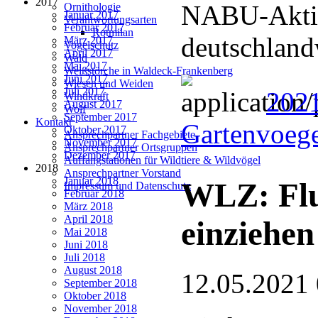
2017
NABU-Aktio
Ornithologie
Januar 2017
Verantwortungsarten
Februar 2017
Rotmilan
deutschland
März 2017
Vogelschutz
April 2017
Wald
Mai 2017
Weißstörche in Waldeck-Frankenberg
Juni 2017
Wiesen und Weiden
Juli 2017
2021
Windkraft
August 2017
Wolf
September 2017
Kontakt
Gartenvoege
Oktober 2017
Ansprechpartner Fachgebiete
November 2017
Ansprechpartner Ortsgruppen
Dezember 2017
Auffangstationen für Wildtiere & Wildvögel
2018
Ansprechpartner Vorstand
Januar 2018
WLZ: Flu
Impressum und Datenschutz
Februar 2018
März 2018
April 2018
einziehen
Mai 2018
Juni 2018
Juli 2018
August 2018
12.05.2021
September 2018
Oktober 2018
November 2018