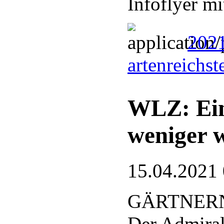
Infoflyer m
2021
artenreichs
WLZ: Ein
weniger 
15.04.2021
GÄRTNERN
Der Admiral