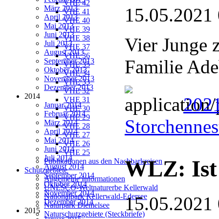
VHE 42
März 2013
15.05.2021
VHE 41
April 2013
VHE 40
Mai 2013
VHE 39
Juni 2013
VHE 38
Vier Junge z
Juli 2013
VHE 37
August 2013
VHE 36
Familie Adeb
September 2013
VHE 35
Oktober 2013
VHE 34
November 2013
VHE 33
Dezember 2013
VHE 32
2014
2021
VHE 31
Januar 2014
VHE 30
Februar 2014
VHE 29
Storchennes
März 2014
VHE 28
April 2014
VHE 27
Mai 2014
VHE 26
Juni 2014
VHE 25
Juli 2014
WLZ: Ist
Publikationen aus den Nachbarkreisen
August 2014
Schutzgebiete
September 2014
Allgemeine Informationen
Oktober 2014
UNESCO-Weltnaturerbe Kellerwald
November 2014
Nationalpark Kellerwald-Edersee
15.05.2021
Dezember 2014
Naturpark Diemelsee
2015
Naturschutzgebiete (Steckbriefe)