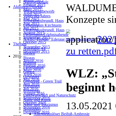
Januar 2015
Naturdenkmale
WALDUMBA
Februar 2015
Aktionen/Projekte
März 2015
Wiesenwettbewerb
April 2015
Konzepte si
Vogel des Jahres
Mai 2015
Schwalbenfreundl. Haus
Juni 2015
Lebensraum Kirchturm
Juli 2015
Fledermausfreundl. Haus
August 2015
Fledermaus-Erlebnisabende
2021
September 2015
NABU-Projekt "Ederaue bei Rennertehausen"
Oktober 2015
Themen
November 2015
zu retten.pd
Autobahn A4
Dezember 2015
Bienen
2016
Biogas
Januar 2016
Botanik
Februar 2016
Fledermäuse
WLZ: „St
März 2016
Garten
April 2016
Gewässer
Mai 2016
Grenztrail - Green Trail
beginnt h
Juni 2016
Hornissen
Juli 2016
Kormoran
August 2016
Landwirtschaft und Naturschutz
September 2016
Natur und Kunst
13.05.2021
Oktober 2016
Natur und Tourismus
November 2016
Neubürger
Dezember 2016
Allergieauslöser Beifuß-Ambrosie