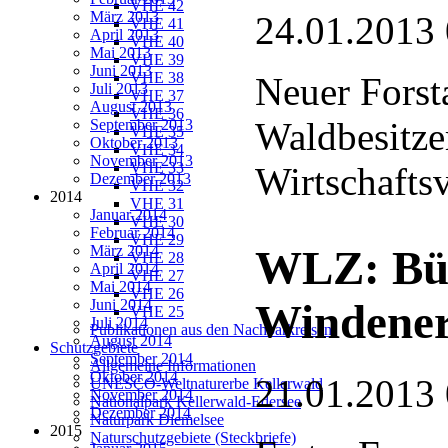
VHE 42
März 2013
24.01.2013
VHE 41
April 2013
VHE 40
Mai 2013
VHE 39
Juni 2013
VHE 38
Neuer Forst
Juli 2013
VHE 37
August 2013
VHE 36
Waldbesitze
September 2013
VHE 35
Oktober 2013
VHE 34
November 2013
VHE 33
Wirtschaftsv
Dezember 2013
VHE 32
2014
VHE 31
Januar 2014
VHE 30
Februar 2014
VHE 29
März 2014
WLZ: Bür
VHE 28
April 2014
VHE 27
Mai 2014
VHE 26
Juni 2014
Windener
VHE 25
Juli 2014
Publikationen aus den Nachbarkreisen
August 2014
Schutzgebiete
September 2014
Allgemeine Informationen
Oktober 2014
21.01.2013
UNESCO-Weltnaturerbe Kellerwald
November 2014
Nationalpark Kellerwald-Edersee
Dezember 2014
Naturpark Diemelsee
2015
Naturschutzgebiete (Steckbriefe)