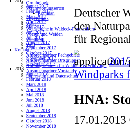
2017
Ornithologie
Januar 2017
Verantwortungsarten
Deutscher We
Februar 2017
Rotmilan
März 2017
Vogelschutz
April 2017
den Naturpa
Wald
Mai 2017
Weißstörche in Waldeck-Frankenberg
Juni 2017
Wiesen und Weiden
für Regiona
Juli 2017
Windkraft
August 2017
Wolf
September 2017
Kontakt
Oktober 2017
Ansprechpartner Fachgebiete
2013
November 2017
Ansprechpartner Ortsgruppen
Dezember 2017
Auffangstationen für Wildtiere & Wildvögel
2018
Windparks 
Ansprechpartner Vorstand
Januar 2018
Impressum und Datenschutz
Februar 2018
März 2018
April 2018
HNA: Sto
Mai 2018
Juni 2018
Juli 2018
August 2018
September 2018
17.01.2013
Oktober 2018
November 2018