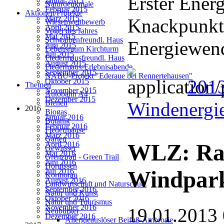
Erster Energ
Januar 2015
Naturdenkmale
Februar 2015
Aktionen/Projekte
März 2015
Knackpunkt
Wiesenwettbewerb
April 2015
Vogel des Jahres
Mai 2015
Schwalbenfreundl. Haus
Energiewend
Juni 2015
Lebensraum Kirchturm
Juli 2015
Fledermausfreundl. Haus
August 2015
Fledermaus-Erlebnisabende
September 2015
NABU-Projekt "Ederaue bei Rennertehausen"
2013
Oktober 2015
Themen
November 2015
Autobahn A4
Dezember 2015
Windenergie
Bienen
2016
Biogas
Januar 2016
Botanik
Februar 2016
Fledermäuse
März 2016
Garten
WLZ: Rad
April 2016
Gewässer
Mai 2016
Grenztrail - Green Trail
Juni 2016
Hornissen
Windpark
Juli 2016
Kormoran
August 2016
Landwirtschaft und Naturschutz
September 2016
Natur und Kunst
Oktober 2016
Natur und Tourismus
November 2016
19.01.2013
Neubürger
Dezember 2016
Allergieauslöser Beifuß-Ambrosie