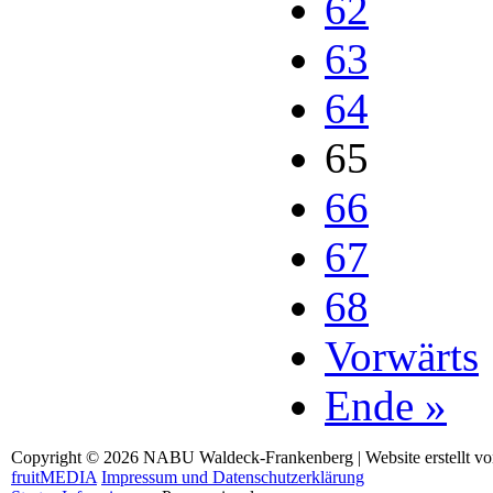
62
63
64
65
66
67
68
Vorwärts
Ende »
Copyright © 2026 NABU Waldeck-Frankenberg | Website erstellt v
fruitMEDIA
Impressum und Datenschutzerklärung