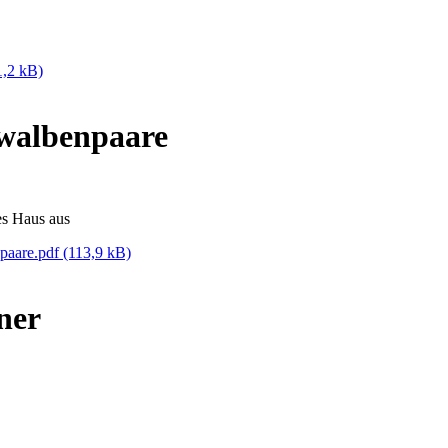
1,2 kB)
hwalbenpaare
es Haus aus
npaare.pdf
(113,9 kB)
ner