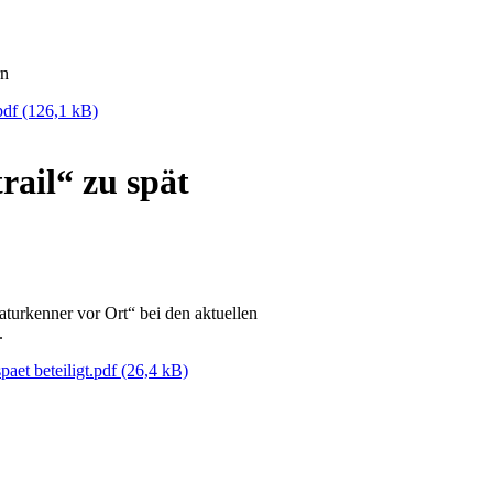
rn
pdf
(126,1 kB)
ail“ zu spät
turkenner vor Ort“ bei den aktuellen
.
aet beteiligt.pdf
(26,4 kB)