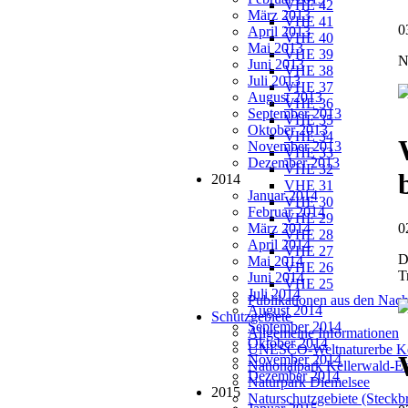
VHE 42
März 2013
VHE 41
0
April 2013
VHE 40
Mai 2013
VHE 39
N
Juni 2013
VHE 38
Juli 2013
VHE 37
August 2013
VHE 36
September 2013
VHE 35
Oktober 2013
VHE 34
November 2013
VHE 33
Dezember 2013
VHE 32
2014
VHE 31
Januar 2014
VHE 30
Februar 2014
VHE 29
März 2014
0
VHE 28
April 2014
VHE 27
D
Mai 2014
VHE 26
T
Juni 2014
VHE 25
Juli 2014
Publikationen aus den Nach
August 2014
Schutzgebiete
September 2014
Allgemeine Informationen
Oktober 2014
UNESCO-Weltnaturerbe Ke
November 2014
Nationalpark Kellerwald-E
Dezember 2014
Naturpark Diemelsee
2015
Naturschutzgebiete (Steckbr