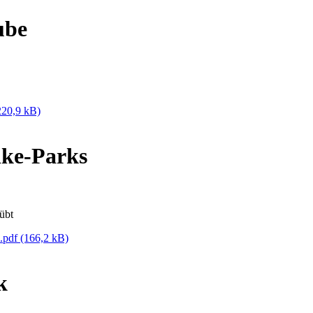
ube
220,9 kB)
ike-Parks
übt
s.pdf
(166,2 kB)
k