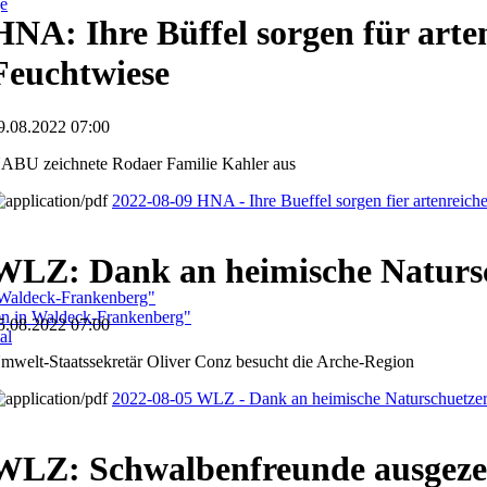
ge
HNA: Ihre Büffel sorgen für arte
Feuchtwiese
9.08.2022 07:00
ABU zeichnete Rodaer Familie Kahler aus
2022-08-09 HNA - Ihre Bueffel sorgen fier artenreic
WLZ: Dank an heimische Naturs
 Waldeck-Frankenberg"
ben in Waldeck-Frankenberg"
5.08.2022 07:00
al
mwelt-Staatssekretär Oliver Conz besucht die Arche-Region
2022-08-05 WLZ - Dank an heimische Naturschuetze
WLZ: Schwalbenfreunde ausgeze