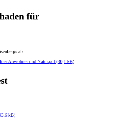
haden für
isenbergs ab
 fuer Anwohner und Natur.pdf
(30,1 kB)
st
93,6 kB)