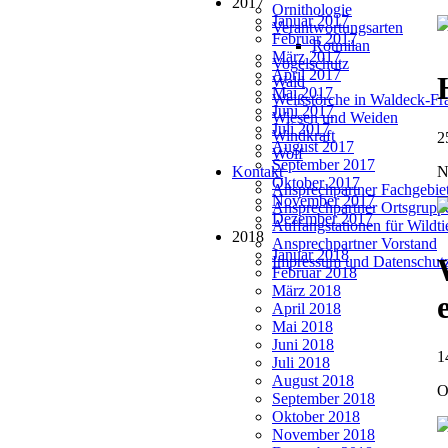
2017
Ornithologie
Januar 2017
Verantwortungsarten
Februar 2017
Rotmilan
März 2017
Vogelschutz
April 2017
Wald
Mai 2017
Weißstörche in Waldeck-Fr
Juni 2017
Wiesen und Weiden
Juli 2017
Windkraft
2
August 2017
Wolf
September 2017
N
Kontakt
Oktober 2017
Ansprechpartner Fachgebie
November 2017
Ansprechpartner Ortsgrupp
Dezember 2017
Auffangstationen für Wildt
2018
Ansprechpartner Vorstand
Januar 2018
Impressum und Datenschut
Februar 2018
März 2018
April 2018
Mai 2018
Juni 2018
1
Juli 2018
August 2018
O
September 2018
Oktober 2018
November 2018