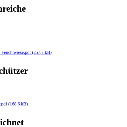
nreiche
he Feuchtwiese.pdf
(257,7 kB)
chützer
r.pdf
(168,6 kB)
ichnet