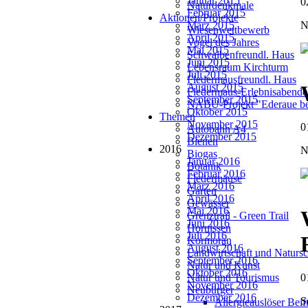
Januar 2015
0
Naturdenkmale
Februar 2015
Aktionen/Projekte
März 2015
N
Wiesenwettbewerb
April 2015
Vogel des Jahres
Mai 2015
Schwalbenfreundl. Haus
Juni 2015
Lebensraum Kirchturm
Juli 2015
Fledermausfreundl. Haus
August 2015
Fledermaus-Erlebnisabende
September 2015
NABU-Projekt "Ederaue be
Oktober 2015
Themen
November 2015
0
Autobahn A4
Dezember 2015
Bienen
2016
N
Biogas
Januar 2016
Botanik
Februar 2016
Fledermäuse
März 2016
Garten
April 2016
Gewässer
Mai 2016
Grenztrail - Green Trail
Juni 2016
Hornissen
Juli 2016
Kormoran
August 2016
Landwirtschaft und Natursc
September 2016
Natur und Kunst
Oktober 2016
Natur und Tourismus
0
November 2016
Neubürger
Dezember 2016
S
Allergieauslöser Bei