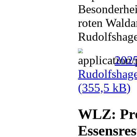
Besonderhei
roten Walda
Rudolfshag
202
Rudolfshag
(355,5 kB)
WLZ: Pro
Essensres