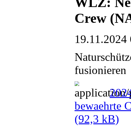
WLZ: Neu
Crew (N
19.11.2024 
Naturschütz
fusionieren
202
bewaehrte 
(92,3 kB)