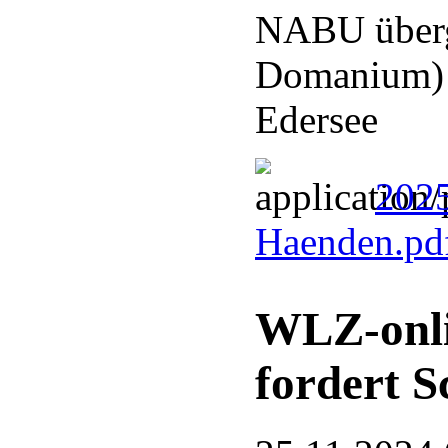
NABU überg
Domanium) a
Edersee
2025
Haenden.pd
WLZ-onli
fordert S