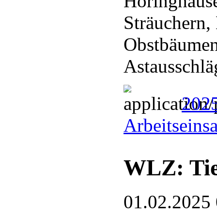
Höringhaus
Sträuchern,
Obstbäumen
Astausschl
202
Arbeitseins
WLZ: Tie
01.02.2025