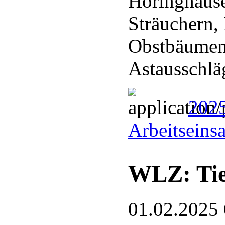
Höringhaus
Sträuchern,
Obstbäumen
Astausschl
202
Arbeitseins
WLZ: Tie
01.02.2025