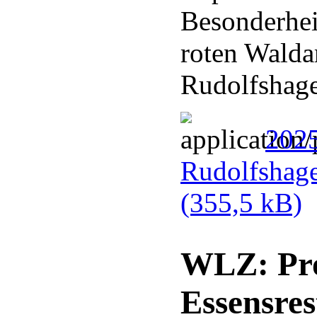
Besonderhei
roten Walda
Rudolfshag
202
Rudolfshag
(355,5 kB)
WLZ: Pro
Essensres