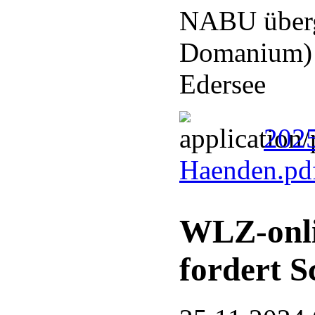
NABU überg
Domanium) a
Edersee
2025
Haenden.pd
WLZ-onli
fordert S