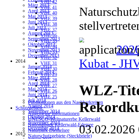
VHE 42
März 2013
VHE 41
Naturschutz
April 2013
VHE 40
Mai 2013
VHE 39
stellvertret
Juni 2013
VHE 38
Juli 2013
VHE 37
August 2013
VHE 36
September 2013
VHE 35
Oktober 2013
2026
VHE 34
November 2013
VHE 33
Dezember 2013
VHE 32
Kubat - J
2014
VHE 31
Januar 2014
VHE 30
Februar 2014
VHE 29
März 2014
VHE 28
April 2014
WLZ-Tite
VHE 27
Mai 2014
VHE 26
Juni 2014
VHE 25
Juli 2014
Rekordk
Publikationen aus den Nachbarkreisen
August 2014
Schutzgebiete
September 2014
Allgemeine Informationen
Oktober 2014
UNESCO-Weltnaturerbe Kellerwald
November 2014
Nationalpark Kellerwald-Edersee
03.02.2026
Dezember 2014
Naturpark Diemelsee
2015
Naturschutzgebiete (Steckbriefe)