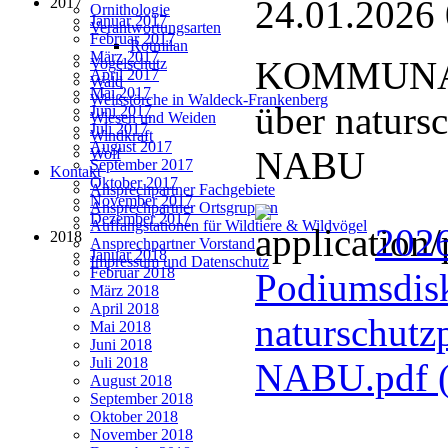
24.01.2026
2017
Ornithologie
Januar 2017
Verantwortungsarten
Februar 2017
Rotmilan
März 2017
KOMMUNAL
Vogelschutz
April 2017
Wald
Mai 2017
Weißstörche in Waldeck-Frankenberg
über naturs
Juni 2017
Wiesen und Weiden
Juli 2017
Windkraft
August 2017
NABU
Wolf
September 2017
Kontakt
Oktober 2017
Ansprechpartner Fachgebiete
November 2017
Ansprechpartner Ortsgruppen
Dezember 2017
Auffangstationen für Wildtiere & Wildvögel
202
2018
Ansprechpartner Vorstand
Januar 2018
Impressum und Datenschutz
Februar 2018
Podiumsdisk
März 2018
April 2018
naturschutz
Mai 2018
Juni 2018
Juli 2018
NABU.pdf
August 2018
September 2018
Oktober 2018
November 2018