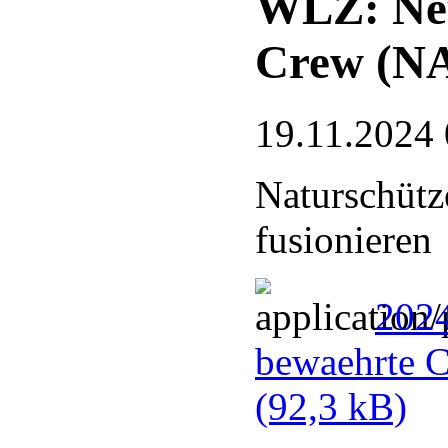
WLZ: Neu
Crew (N
19.11.2024 
Naturschütz
fusionieren
202
bewaehrte 
(92,3 kB)