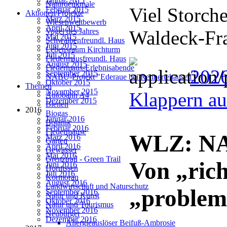
Januar 2015
Naturdenkmale
Viel Storch
Februar 2015
Aktionen/Projekte
März 2015
Wiesenwettbewerb
April 2015
Waldeck-Fr
Vogel des Jahres
Mai 2015
Schwalbenfreundl. Haus
Juni 2015
Lebensraum Kirchturm
Juli 2015
Fledermausfreundl. Haus
August 2015
Fledermaus-Erlebnisabende
2026
September 2015
NABU-Projekt "Ederaue bei Rennertehausen"
Oktober 2015
Themen
November 2015
Klappern au
Autobahn A4
Dezember 2015
Bienen
2016
Biogas
Januar 2016
Botanik
Februar 2016
Fledermäuse
WLZ: NAB
März 2016
Garten
April 2016
Gewässer
Mai 2016
Grenztrail - Green Trail
Von „rich
Juni 2016
Hornissen
Juli 2016
Kormoran
August 2016
Landwirtschaft und Naturschutz
„problem
September 2016
Natur und Kunst
Oktober 2016
Natur und Tourismus
November 2016
Neubürger
Dezember 2016
Allergieauslöser Beifuß-Ambrosie