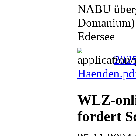
NABU überg
Domanium) a
Edersee
2025
Haenden.pd
WLZ-onli
fordert S