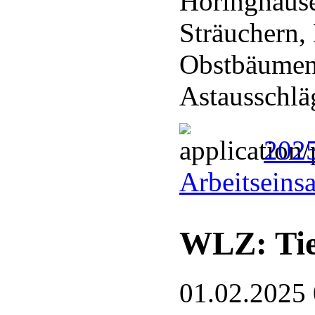
Höringhaus
Sträuchern,
Obstbäumen
Astausschl
202
Arbeitseins
WLZ: Tie
01.02.2025