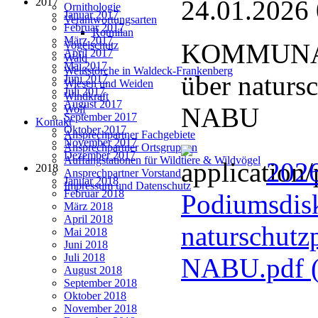
24.01.2026
2017
Ornithologie
Januar 2017
Verantwortungsarten
Februar 2017
Rotmilan
März 2017
KOMMUNAL
Vogelschutz
April 2017
Wald
Mai 2017
Weißstörche in Waldeck-Frankenberg
über naturs
Juni 2017
Wiesen und Weiden
Juli 2017
Windkraft
August 2017
NABU
Wolf
September 2017
Kontakt
Oktober 2017
Ansprechpartner Fachgebiete
November 2017
Ansprechpartner Ortsgruppen
Dezember 2017
Auffangstationen für Wildtiere & Wildvögel
202
2018
Ansprechpartner Vorstand
Januar 2018
Impressum und Datenschutz
Februar 2018
Podiumsdisk
März 2018
April 2018
naturschutz
Mai 2018
Juni 2018
Juli 2018
NABU.pdf
August 2018
September 2018
Oktober 2018
November 2018