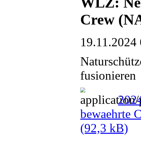
WLZ: Neu
Crew (N
19.11.2024 
Naturschütz
fusionieren
202
bewaehrte 
(92,3 kB)