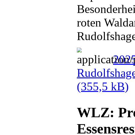
Besonderhei
roten Walda
Rudolfshag
202
Rudolfshag
(355,5 kB)
WLZ: Pro
Essensres