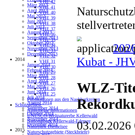
VHE 42
März 2013
VHE 41
Naturschutz
April 2013
VHE 40
Mai 2013
VHE 39
stellvertret
Juni 2013
VHE 38
Juli 2013
VHE 37
August 2013
VHE 36
September 2013
VHE 35
Oktober 2013
2026
VHE 34
November 2013
VHE 33
Dezember 2013
VHE 32
Kubat - J
2014
VHE 31
Januar 2014
VHE 30
Februar 2014
VHE 29
März 2014
VHE 28
April 2014
WLZ-Tite
VHE 27
Mai 2014
VHE 26
Juni 2014
VHE 25
Juli 2014
Rekordk
Publikationen aus den Nachbarkreisen
August 2014
Schutzgebiete
September 2014
Allgemeine Informationen
Oktober 2014
UNESCO-Weltnaturerbe Kellerwald
November 2014
Nationalpark Kellerwald-Edersee
03.02.2026
Dezember 2014
Naturpark Diemelsee
2015
Naturschutzgebiete (Steckbriefe)