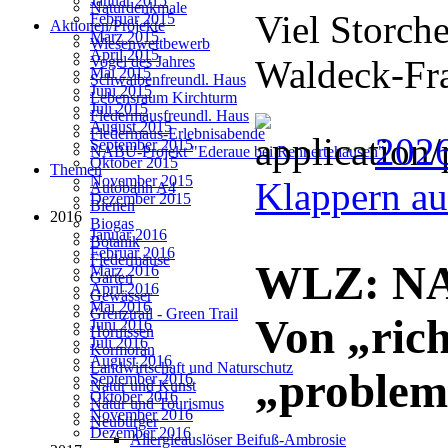
Januar 2015
Naturdenkmale
Viel Storch
Februar 2015
Aktionen/Projekte
März 2015
Wiesenwettbewerb
April 2015
Waldeck-Fr
Vogel des Jahres
Mai 2015
Schwalbenfreundl. Haus
Juni 2015
Lebensraum Kirchturm
Juli 2015
Fledermausfreundl. Haus
August 2015
Fledermaus-Erlebnisabende
2026
September 2015
NABU-Projekt "Ederaue bei Rennertehausen"
Oktober 2015
Themen
November 2015
Klappern au
Autobahn A4
Dezember 2015
Bienen
2016
Biogas
Januar 2016
Botanik
Februar 2016
Fledermäuse
WLZ: NAB
März 2016
Garten
April 2016
Gewässer
Mai 2016
Grenztrail - Green Trail
Von „rich
Juni 2016
Hornissen
Juli 2016
Kormoran
August 2016
Landwirtschaft und Naturschutz
„problem
September 2016
Natur und Kunst
Oktober 2016
Natur und Tourismus
November 2016
Neubürger
Dezember 2016
Allergieauslöser Beifuß-Ambrosie