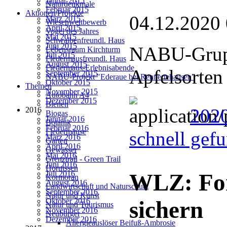
Januar 2015
Naturdenkmale
Februar 2015
Aktionen/Projekte
04.12.2020
März 2015
Wiesenwettbewerb
April 2015
Vogel des Jahres
Mai 2015
Schwalbenfreundl. Haus
Juni 2015
NABU-Gruppe
Lebensraum Kirchturm
Juli 2015
Fledermausfreundl. Haus
August 2015
Fledermaus-Erlebnisabende
Apfelsorten
September 2015
NABU-Projekt "Ederaue bei Rennertehausen"
Oktober 2015
Themen
November 2015
Autobahn A4
Dezember 2015
Bienen
2020
2016
Biogas
Januar 2016
Botanik
Februar 2016
Fledermäuse
schnell gef
März 2016
Garten
April 2016
Gewässer
Mai 2016
Grenztrail - Green Trail
Juni 2016
Hornissen
Juli 2016
WLZ: For
Kormoran
August 2016
Landwirtschaft und Naturschutz
September 2016
Natur und Kunst
Oktober 2016
sichern
Natur und Tourismus
November 2016
Neubürger
Dezember 2016
Allergieauslöser Beifuß-Ambrosie