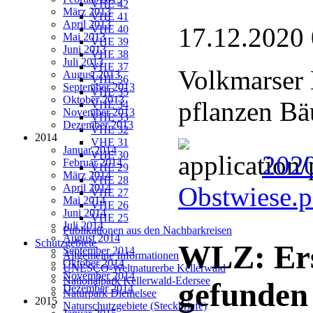
VHE 42
März 2013
VHE 41
April 2013
17.12.2020
VHE 40
Mai 2013
VHE 39
Juni 2013
VHE 38
Juli 2013
VHE 37
Volkmarser 
August 2013
VHE 36
September 2013
VHE 35
Oktober 2013
pflanzen B
VHE 34
November 2013
VHE 33
Dezember 2013
VHE 32
2014
VHE 31
Januar 2014
VHE 30
2020
Februar 2014
VHE 29
März 2014
VHE 28
April 2014
Obstwiese.
VHE 27
Mai 2014
VHE 26
Juni 2014
VHE 25
Juli 2014
Publikationen aus den Nachbarkreisen
August 2014
Schutzgebiete
WLZ: Ers
September 2014
Allgemeine Informationen
Oktober 2014
UNESCO-Weltnaturerbe Kellerwald
November 2014
Nationalpark Kellerwald-Edersee
gefunden
Dezember 2014
Naturpark Diemelsee
2015
Naturschutzgebiete (Steckbriefe)