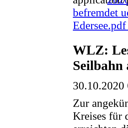
befremdet ue
Edersee.pd
WLZ: Les
Seilbahn
30.10.2020
Zur angekün
Kreises für