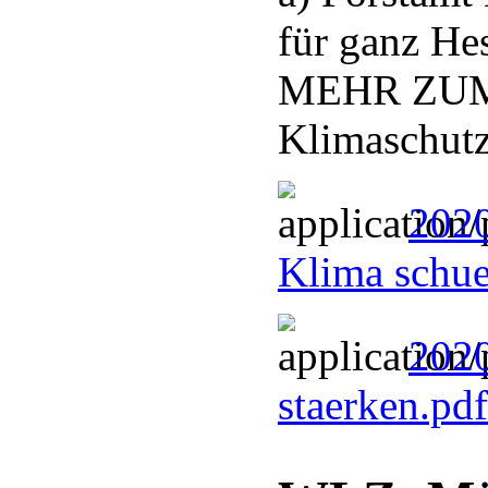
für ganz He
MEHR ZUM 
Klimaschutz
2020
Klima schu
202
staerken.pd