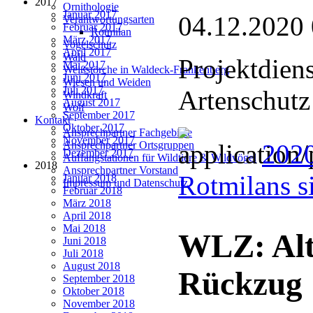
2017
Ornithologie
Januar 2017
04.12.2020
Verantwortungsarten
Februar 2017
Rotmilan
März 2017
Vogelschutz
April 2017
Wald
Projektdien
Mai 2017
Weißstörche in Waldeck-Frankenberg
Juni 2017
Wiesen und Weiden
Juli 2017
Artenschutz
Windkraft
August 2017
Wolf
September 2017
Kontakt
Oktober 2017
Ansprechpartner Fachgebiete
November 2017
2020
Ansprechpartner Ortsgruppen
Dezember 2017
Auffangstationen für Wildtiere & Wildvögel
2018
Ansprechpartner Vorstand
Rotmilans s
Januar 2018
Impressum und Datenschutz
Februar 2018
März 2018
April 2018
Mai 2018
WLZ: Alte
Juni 2018
Juli 2018
August 2018
Rückzug
September 2018
Oktober 2018
November 2018