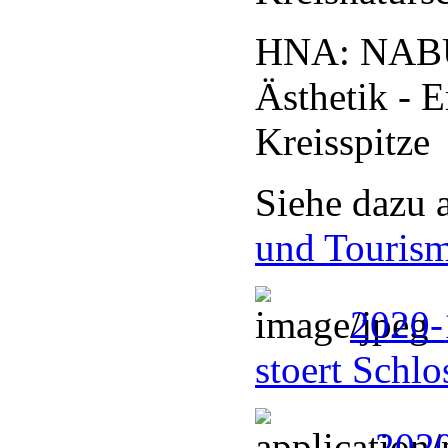
HNA: NABU: 
Ästhetik - 
Kreisspitze
Siehe dazu 
und Touris
2020-
stoert Schl
2020