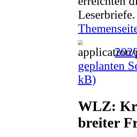
erreichten 
Leserbriefe
Themenseite
2020
geplanten S
kB)
WLZ: Krei
breiter F