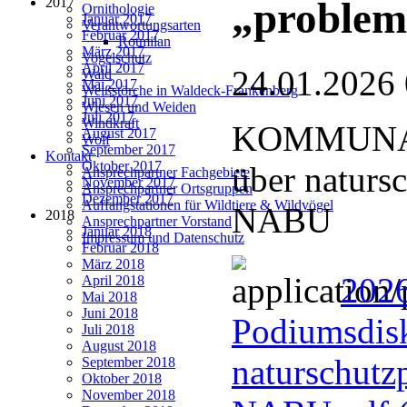
2017
„problem
Ornithologie
Januar 2017
Verantwortungsarten
Februar 2017
Rotmilan
März 2017
Vogelschutz
April 2017
24.01.2026
Wald
Mai 2017
Weißstörche in Waldeck-Frankenberg
Juni 2017
Wiesen und Weiden
Juli 2017
Windkraft
KOMMUNAL
August 2017
Wolf
September 2017
Kontakt
Oktober 2017
über naturs
Ansprechpartner Fachgebiete
November 2017
Ansprechpartner Ortsgruppen
Dezember 2017
Auffangstationen für Wildtiere & Wildvögel
NABU
2018
Ansprechpartner Vorstand
Januar 2018
Impressum und Datenschutz
Februar 2018
März 2018
202
April 2018
Mai 2018
Juni 2018
Podiumsdisk
Juli 2018
August 2018
naturschutz
September 2018
Oktober 2018
November 2018