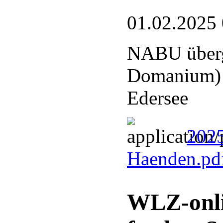
01.02.2025
NABU überg
Domanium) a
Edersee
2025
Haenden.pd
WLZ-onli