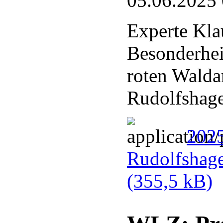
05.06.2025
Experte Kla
Besonderhei
roten Walda
Rudolfshag
202
Rudolfshag
(355,5 kB)