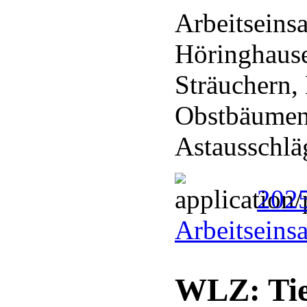
Arbeitseins
Höringhaus
Sträuchern,
Obstbäumen
Astausschl
202
Arbeitseins
WLZ: Tie