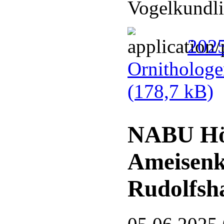
Vogelkundli
2025
Ornithologe
(178,7 kB)
NABU Hör
Ameisenk
Rudolfsh