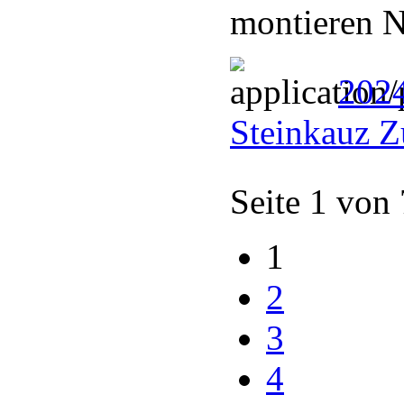
montieren N
202
Steinkauz Z
Seite 1 von
1
2
3
4