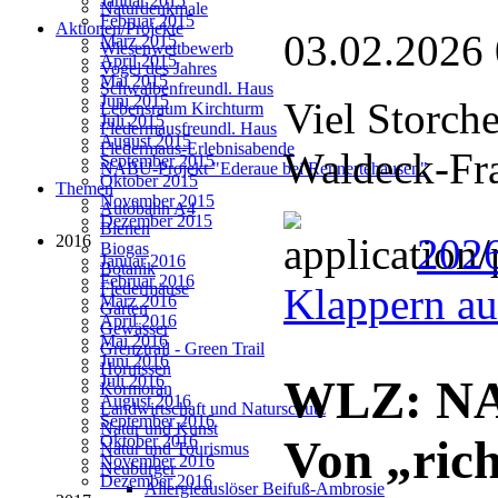
Januar 2015
Naturdenkmale
Februar 2015
Aktionen/Projekte
03.02.2026
März 2015
Wiesenwettbewerb
April 2015
Vogel des Jahres
Mai 2015
Schwalbenfreundl. Haus
Juni 2015
Viel Storch
Lebensraum Kirchturm
Juli 2015
Fledermausfreundl. Haus
August 2015
Fledermaus-Erlebnisabende
Waldeck-Fr
September 2015
NABU-Projekt "Ederaue bei Rennertehausen"
Oktober 2015
Themen
November 2015
Autobahn A4
Dezember 2015
Bienen
2026
2016
Biogas
Januar 2016
Botanik
Februar 2016
Fledermäuse
Klappern au
März 2016
Garten
April 2016
Gewässer
Mai 2016
Grenztrail - Green Trail
Juni 2016
Hornissen
Juli 2016
WLZ: NAB
Kormoran
August 2016
Landwirtschaft und Naturschutz
September 2016
Natur und Kunst
Oktober 2016
Von „rich
Natur und Tourismus
November 2016
Neubürger
Dezember 2016
Allergieauslöser Beifuß-Ambrosie