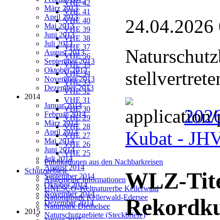
VHE 42
März 2013
VHE 41
April 2013
24.04.2026
VHE 40
Mai 2013
VHE 39
Juni 2013
VHE 38
Juli 2013
VHE 37
Naturschutz
August 2013
VHE 36
September 2013
VHE 35
Oktober 2013
stellvertret
VHE 34
November 2013
VHE 33
Dezember 2013
VHE 32
2014
VHE 31
Januar 2014
VHE 30
2026
Februar 2014
VHE 29
März 2014
VHE 28
April 2014
Kubat - J
VHE 27
Mai 2014
VHE 26
Juni 2014
VHE 25
Juli 2014
Publikationen aus den Nachbarkreisen
August 2014
Schutzgebiete
WLZ-Tite
September 2014
Allgemeine Informationen
Oktober 2014
UNESCO-Weltnaturerbe Kellerwald
November 2014
Nationalpark Kellerwald-Edersee
Rekordk
Dezember 2014
Naturpark Diemelsee
2015
Naturschutzgebiete (Steckbriefe)