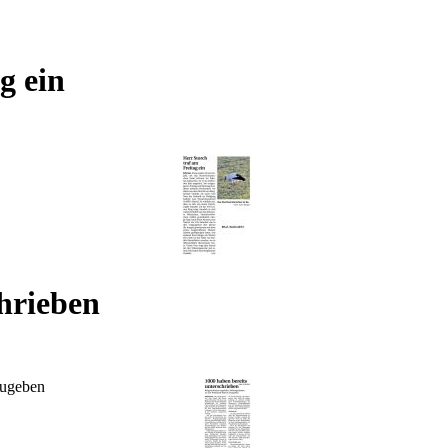
g ein
hrieben
zugeben