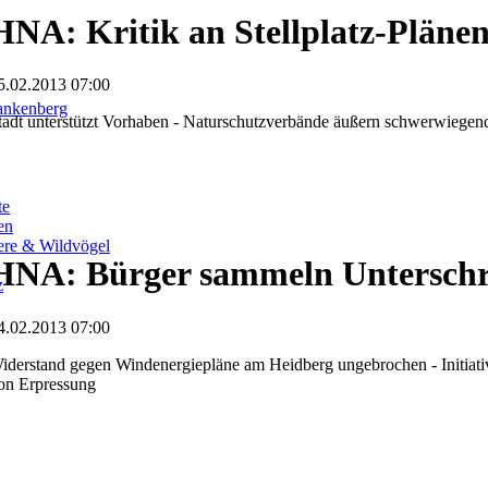
HNA: Kritik an Stellplatz-Pläne
5.02.2013 07:00
ankenberg
tadt unterstützt Vorhaben - Naturschutzverbände äußern schwerwiege
te
en
iere & Wildvögel
HNA: Bürger sammeln Unterschr
z
4.02.2013 07:00
iderstand gegen Windenergiepläne am Heidberg ungebrochen - Initiativ
on Erpressung