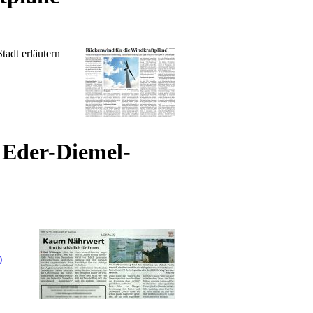
adt erläutern
, Eder-Diemel-
)