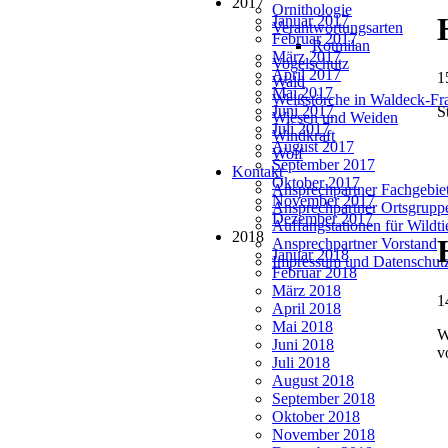
2017
Ornithologie
Januar 2017
Verantwortungsarten
Februar 2017
Rotmilan
März 2017
Vogelschutz
April 2017
1
Wald
Mai 2017
Weißstörche in Waldeck-Fr
Juni 2017
S
Wiesen und Weiden
Juli 2017
Windkraft
August 2017
Wolf
September 2017
Kontakt
Oktober 2017
Ansprechpartner Fachgebie
November 2017
Ansprechpartner Ortsgrupp
Dezember 2017
Auffangstationen für Wildt
2018
Ansprechpartner Vorstand
Januar 2018
Impressum und Datenschut
Februar 2018
März 2018
1
April 2018
Mai 2018
W
Juni 2018
v
Juli 2018
August 2018
September 2018
Oktober 2018
November 2018