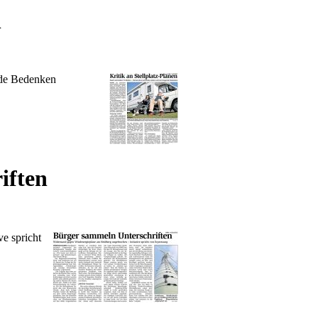
n
nde Bedenken
iften
e spricht