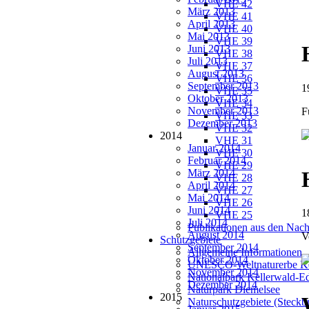
VHE 42
März 2013
VHE 41
April 2013
VHE 40
Mai 2013
VHE 39
Juni 2013
VHE 38
Juli 2013
VHE 37
August 2013
VHE 36
September 2013
1
VHE 35
Oktober 2013
VHE 34
November 2013
F
VHE 33
Dezember 2013
VHE 32
2014
VHE 31
Januar 2014
VHE 30
Februar 2014
VHE 29
März 2014
VHE 28
April 2014
VHE 27
Mai 2014
VHE 26
Juni 2014
1
VHE 25
Juli 2014
Publikationen aus den Nach
August 2014
V
Schutzgebiete
September 2014
Allgemeine Informationen
Oktober 2014
UNESCO-Weltnaturerbe Ke
November 2014
Nationalpark Kellerwald-E
Dezember 2014
Naturpark Diemelsee
2015
Naturschutzgebiete (Steckbr