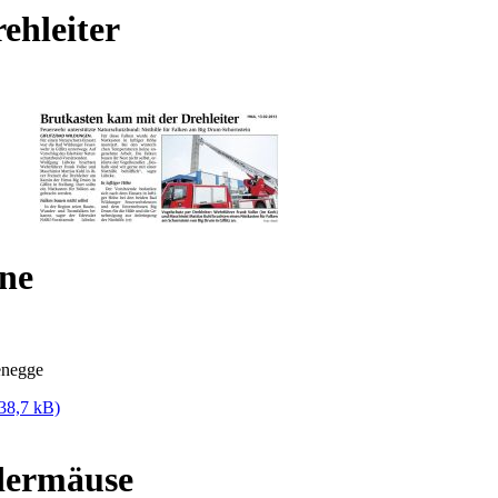
ehleiter
ne
enegge
38,7 kB)
dermäuse