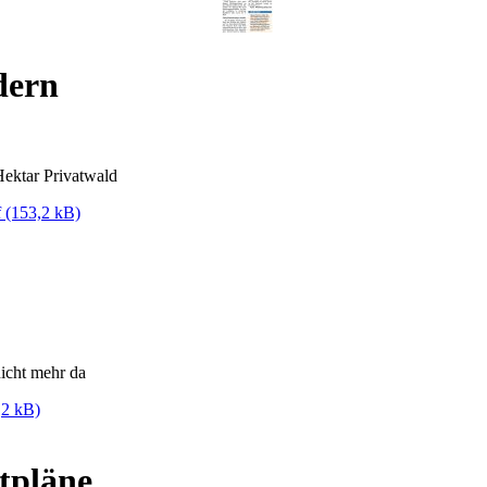
dern
Hektar Privatwald
f
(153,2 kB)
nicht mehr da
,2 kB)
tpläne