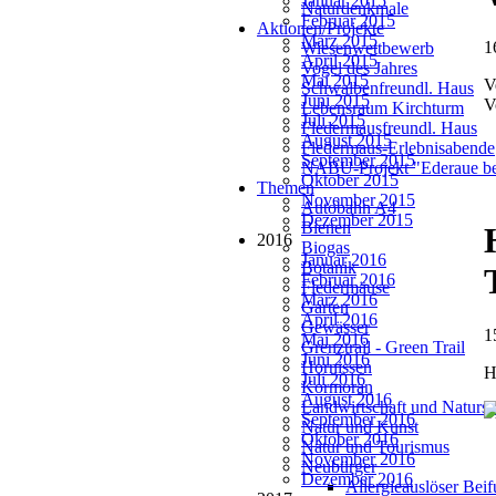
Januar 2015
Naturdenkmale
Februar 2015
Aktionen/Projekte
März 2015
1
Wiesenwettbewerb
April 2015
Vogel des Jahres
Mai 2015
V
Schwalbenfreundl. Haus
Juni 2015
V
Lebensraum Kirchturm
Juli 2015
Fledermausfreundl. Haus
August 2015
Fledermaus-Erlebnisabende
September 2015
NABU-Projekt "Ederaue be
Oktober 2015
Themen
November 2015
Autobahn A4
Dezember 2015
Bienen
2016
Biogas
Januar 2016
Botanik
Februar 2016
Fledermäuse
März 2016
Garten
April 2016
Gewässer
1
Mai 2016
Grenztrail - Green Trail
Juni 2016
Hornissen
H
Juli 2016
Kormoran
August 2016
Landwirtschaft und Natursc
September 2016
Natur und Kunst
Oktober 2016
Natur und Tourismus
November 2016
Neubürger
Dezember 2016
Allergieauslöser Bei