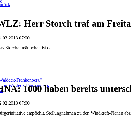
ge
urück
WLZ: Herr Storch traf am Freita
4.03.2013 07:00
as Storchenmännchen ist da.
 Waldeck-Frankenberg"
ben in Waldeck-Frankenberg"
HNA: 1000 haben bereits untersc
al
2.02.2013 07:00
ürgerinitiative empfiehlt, Stellungnahmen zu den Windkraft-Plänen ab