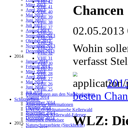
VHE 42
März 2013
Chancen
VHE 41
April 2013
VHE 40
Mai 2013
VHE 39
Juni 2013
VHE 38
Juli 2013
02.05.2013
VHE 37
August 2013
VHE 36
September 2013
VHE 35
Oktober 2013
VHE 34
Wohin solle
November 2013
VHE 33
Dezember 2013
VHE 32
2014
verfasst St
VHE 31
Januar 2014
VHE 30
Februar 2014
VHE 29
März 2014
VHE 28
April 2014
VHE 27
2013
Mai 2014
VHE 26
Juni 2014
VHE 25
Juli 2014
besten Cha
Publikationen aus den Nachbarkreisen
August 2014
Schutzgebiete
September 2014
Allgemeine Informationen
Oktober 2014
UNESCO-Weltnaturerbe Kellerwald
November 2014
Nationalpark Kellerwald-Edersee
WLZ: Die 
Dezember 2014
Naturpark Diemelsee
2015
Naturschutzgebiete (Steckbriefe)