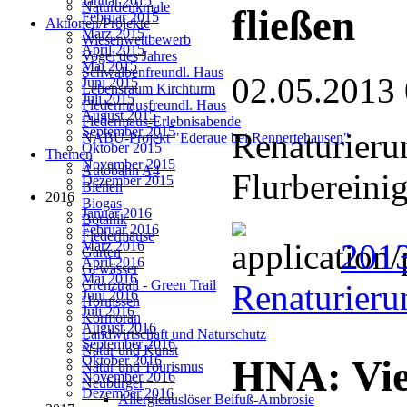
Januar 2015
Naturdenkmale
fließen
Februar 2015
Aktionen/Projekte
März 2015
Wiesenwettbewerb
April 2015
Vogel des Jahres
Mai 2015
Schwalbenfreundl. Haus
02.05.2013
Juni 2015
Lebensraum Kirchturm
Juli 2015
Fledermausfreundl. Haus
August 2015
Fledermaus-Erlebnisabende
September 2015
Renaturieru
NABU-Projekt "Ederaue bei Rennertehausen"
Oktober 2015
Themen
November 2015
Autobahn A4
Flurbereinig
Dezember 2015
Bienen
2016
Biogas
Januar 2016
Botanik
Februar 2016
Fledermäuse
201
März 2016
Garten
April 2016
Gewässer
Mai 2016
Grenztrail - Green Trail
Renaturieru
Juni 2016
Hornissen
Juli 2016
Kormoran
August 2016
Landwirtschaft und Naturschutz
September 2016
Natur und Kunst
Oktober 2016
HNA: Viel
Natur und Tourismus
November 2016
Neubürger
Dezember 2016
Allergieauslöser Beifuß-Ambrosie