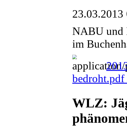
23.03.2013
NABU und N
im Buchenha
2013
bedroht.pd
WLZ: Jäg
phänomen