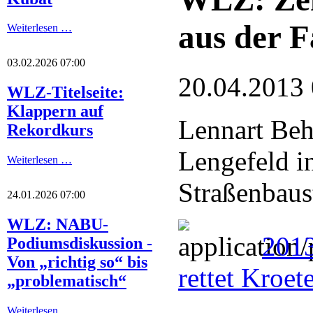
aus der F
Weiterlesen …
03.02.2026 07:00
20.04.2013
WLZ-Titelseite:
Klappern auf
Lennart Beh
Rekordkurs
Lengefeld in
Weiterlesen …
Straßenbaus
24.01.2026 07:00
WLZ: NABU-
2013
Podiumsdiskussion -
Von „richtig so“ bis
rettet Kroet
„problematisch“
Weiterlesen …