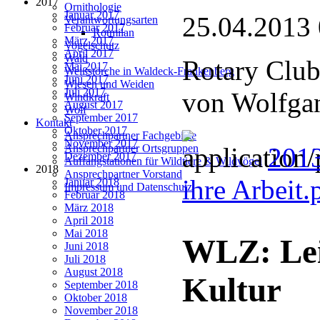
2017
Ornithologie
Januar 2017
25.04.2013
Verantwortungsarten
Februar 2017
Rotmilan
März 2017
Vogelschutz
April 2017
Wald
Rotary Club
Mai 2017
Weißstörche in Waldeck-Frankenberg
Juni 2017
Wiesen und Weiden
Juli 2017
von Wolfgan
Windkraft
August 2017
Wolf
September 2017
Kontakt
Oktober 2017
Ansprechpartner Fachgebiete
November 2017
2013
Ansprechpartner Ortsgruppen
Dezember 2017
Auffangstationen für Wildtiere & Wildvögel
2018
Ansprechpartner Vorstand
ihre Arbeit
Januar 2018
Impressum und Datenschutz
Februar 2018
März 2018
April 2018
Mai 2018
WLZ: Lei
Juni 2018
Juli 2018
August 2018
Kultur
September 2018
Oktober 2018
November 2018