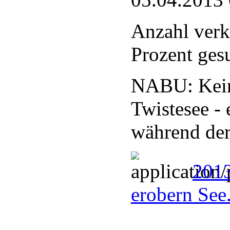
Anzahl verk
Prozent ges
NABU: Kein
Twistesee - 
während der
201
erobern See