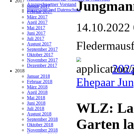
2017
Jungman
Ansprechpartner Vorstand
Januar 2017
Impressum und Datenschutz
Februar 2017
März 2017
April 2017
14.10.2022
Mai 2017
Juni 2017
Juli 2017
Fledermausf
August 2017
September 2017
Oktober 2017
November 2017
202
Dezember 2017
2018
Januar 2018
Ehepaar Ju
Februar 2018
März 2018
April 2018
Mai 2018
WLZ: Lau
Juni 2018
Juli 2018
August 2018
Garten la
September 2018
Oktober 2018
November 2018