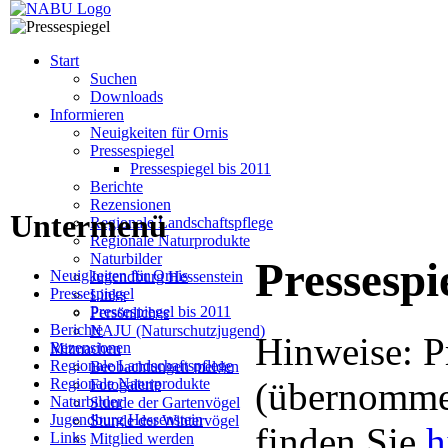
Start
Suchen
Downloads
Informieren
Neuigkeiten für Ornis
Pressespiegel
Pressespiegel bis 2011
Berichte
Rezensionen
Untermenü
Regionale Landschaftspflege
Regionale Naturprodukte
Naturbilder
Pressespi
Neuigkeiten für Ornis
Jugendburg Hessenstein
Pressespiegel
Links
Pressespiegel bis 2011
Persönliches
Berichte
NAJU (Naturschutzjugend)
Hinweise: P
Rezensionen
Mitmachen
Regionale Landschaftspflege
Beobachtungen melden
Regionale Naturprodukte
(übernommen
Fotogalerie
Naturbilder
Stunde der Gartenvögel
Jugendburg Hessenstein
Stunde der Wintervögel
finden Sie
h
Links
Mitglied werden