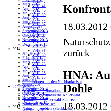
VHE 42
März 2013
Konfront
VHE 41
April 2013
VHE 40
Mai 2013
VHE 39
Juni 2013
VHE 38
Juli 2013
18.03.2012
VHE 37
August 2013
VHE 36
September 2013
VHE 35
Oktober 2013
VHE 34
Naturschutz
November 2013
VHE 33
Dezember 2013
VHE 32
2014
zurück
VHE 31
Januar 2014
VHE 30
Februar 2014
VHE 29
März 2014
VHE 28
April 2014
VHE 27
HNA: Auf
Mai 2014
VHE 26
Juni 2014
VHE 25
Juli 2014
Publikationen aus den Nachbarkreisen
Dohle
August 2014
Schutzgebiete
September 2014
Allgemeine Informationen
Oktober 2014
UNESCO-Weltnaturerbe Kellerwald
November 2014
Nationalpark Kellerwald-Edersee
Dezember 2014
18.03.2012
Naturpark Diemelsee
2015
Naturschutzgebiete (Steckbriefe)