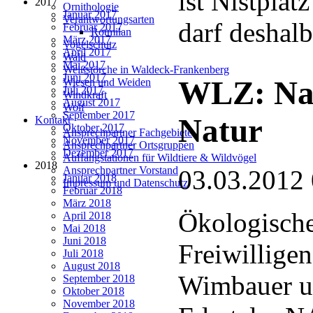
ist Nistplat
2017
Ornithologie
Januar 2017
Verantwortungsarten
darf deshalb
Februar 2017
Rotmilan
März 2017
Vogelschutz
April 2017
Wald
Mai 2017
Weißstörche in Waldeck-Frankenberg
Juni 2017
WLZ: Nac
Wiesen und Weiden
Juli 2017
Windkraft
August 2017
Wolf
September 2017
Natur
Kontakt
Oktober 2017
Ansprechpartner Fachgebiete
November 2017
Ansprechpartner Ortsgruppen
Dezember 2017
Auffangstationen für Wildtiere & Wildvögel
2018
Ansprechpartner Vorstand
03.03.2012
Januar 2018
Impressum und Datenschutz
Februar 2018
März 2018
Ökologische
April 2018
Mai 2018
Juni 2018
Freiwillige
Juli 2018
August 2018
Wimbauer un
September 2018
Oktober 2018
November 2018