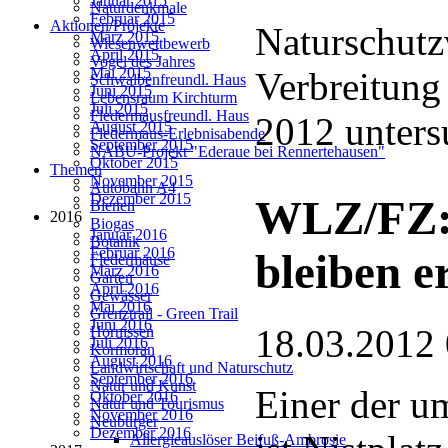
Januar 2015
Naturdenkmale
Februar 2015
Aktionen/Projekte
Naturschutz
März 2015
Wiesenwettbewerb
April 2015
Vogel des Jahres
Mai 2015
Verbreitung
Schwalbenfreundl. Haus
Juni 2015
Lebensraum Kirchturm
Juli 2015
Fledermausfreundl. Haus
2012 unters
August 2015
Fledermaus-Erlebnisabende
September 2015
NABU-Projekt "Ederaue bei Rennertehausen"
Oktober 2015
Themen
November 2015
Autobahn A4
Dezember 2015
WLZ/FZ: 
Bienen
2016
Biogas
Januar 2016
Botanik
Februar 2016
bleiben e
Fledermäuse
März 2016
Garten
April 2016
Gewässer
Mai 2016
Grenztrail - Green Trail
Juni 2016
18.03.2012
Hornissen
Juli 2016
Kormoran
August 2016
Landwirtschaft und Naturschutz
September 2016
Natur und Kunst
Einer der u
Oktober 2016
Natur und Tourismus
November 2016
Neubürger
Dezember 2016
Allergieauslöser Beifuß-Ambrosie