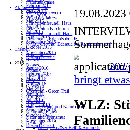
Januar 2015
Naturdenkmale
Februar 2015
Aktionen/Projekte
19.08.2023
März 2015
Wiesenwettbewerb
April 2015
Vogel des Jahres
Mai 2015
Schwalbenfreundl. Haus
Juni 2015
INTERVIEW:
Lebensraum Kirchturm
Juli 2015
Fledermausfreundl. Haus
August 2015
Fledermaus-Erlebnisabende
Sommerhage
September 2015
NABU-Projekt "Ederaue bei Rennertehausen"
Oktober 2015
Themen
November 2015
Autobahn A4
Dezember 2015
Bienen
202
2016
Biogas
Januar 2016
Botanik
Februar 2016
Fledermäuse
bringt etwa
März 2016
Garten
April 2016
Gewässer
Mai 2016
Grenztrail - Green Trail
Juni 2016
Hornissen
Juli 2016
WLZ: Stö
Kormoran
August 2016
Landwirtschaft und Naturschutz
September 2016
Natur und Kunst
Oktober 2016
Familien
Natur und Tourismus
November 2016
Neubürger
Dezember 2016
Allergieauslöser Beifuß-Ambrosie