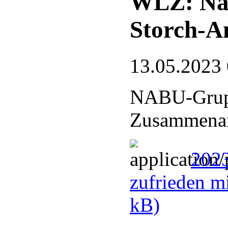
WLZ: Nat
Storch-A
13.05.2023
NABU-Grupp
Zusammenarb
2023
zufrieden m
kB)