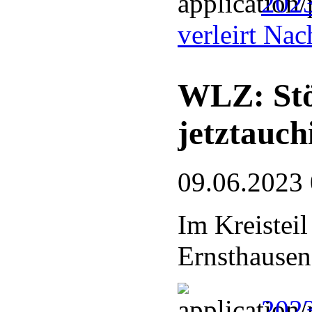
2023
verleirt Na
WLZ: Stö
jetztauc
09.06.2023
Im Kreistei
Ernsthausen
2023