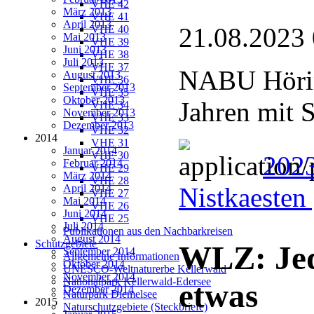
VHE 42
März 2013
VHE 41
April 2013
21.08.2023
VHE 40
Mai 2013
VHE 39
Juni 2013
VHE 38
Juli 2013
VHE 37
NABU Hörin
August 2013
VHE 36
September 2013
VHE 35
Oktober 2013
Jahren mit 
VHE 34
November 2013
VHE 33
Dezember 2013
VHE 32
2014
VHE 31
Januar 2014
VHE 30
202
Februar 2014
VHE 29
März 2014
VHE 28
April 2014
Nistkaesten
VHE 27
Mai 2014
VHE 26
Juni 2014
VHE 25
Juli 2014
Publikationen aus den Nachbarkreisen
August 2014
Schutzgebiete
WLZ: Je
September 2014
Allgemeine Informationen
Oktober 2014
UNESCO-Weltnaturerbe Kellerwald
November 2014
Nationalpark Kellerwald-Edersee
etwas
Dezember 2014
Naturpark Diemelsee
2015
Naturschutzgebiete (Steckbriefe)