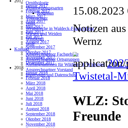
2017
Ornithologie
Januar 2017
15.08.2023
Verantwortungsarten
Februar 2017
Rotmilan
März 2017
Vogelschutz
April 2017
Wald
Notizen aus
Mai 2017
Weißstörche in Waldeck-Frankenberg
Juni 2017
Wiesen und Weiden
Juli 2017
Wernz
Windkraft
August 2017
Wolf
September 2017
Kontakt
Oktober 2017
Ansprechpartner Fachgebiete
November 2017
2023
Ansprechpartner Ortsgruppen
Dezember 2017
Auffangstationen für Wildtiere & Wildvögel
2018
Ansprechpartner Vorstand
Twistetal-
Januar 2018
Impressum und Datenschutz
Februar 2018
März 2018
April 2018
Mai 2018
WLZ: Sto
Juni 2018
Juli 2018
August 2018
Freunde
September 2018
Oktober 2018
November 2018