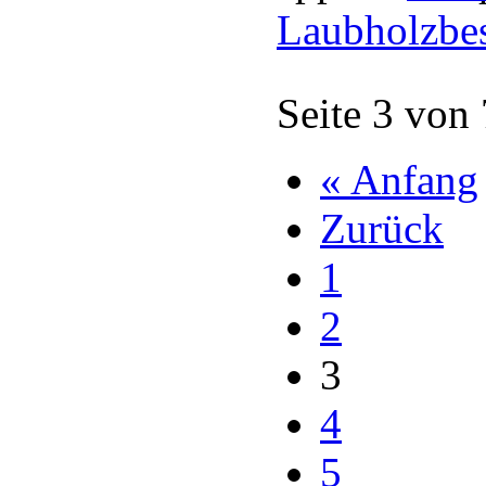
Laubholzbe
Seite 3 von
« Anfang
Zurück
1
2
3
4
5