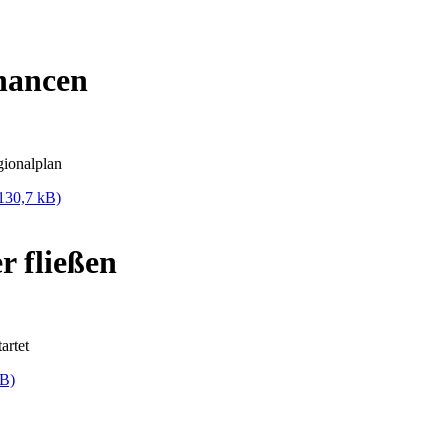
hancen
gionalplan
130,7 kB)
r fließen
artet
kB)