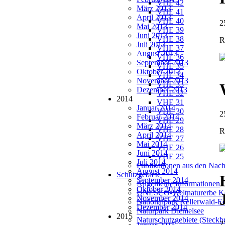
VHE 42
März 2013
VHE 41
April 2013
VHE 40
2
Mai 2013
VHE 39
Juni 2013
VHE 38
R
Juli 2013
VHE 37
August 2013
VHE 36
September 2013
VHE 35
Oktober 2013
VHE 34
November 2013
VHE 33
Dezember 2013
VHE 32
2014
VHE 31
Januar 2014
VHE 30
2
Februar 2014
VHE 29
März 2014
VHE 28
R
April 2014
VHE 27
Mai 2014
VHE 26
Juni 2014
VHE 25
Juli 2014
Publikationen aus den Nach
August 2014
Schutzgebiete
September 2014
Allgemeine Informationen
Oktober 2014
UNESCO-Weltnaturerbe Ke
November 2014
Nationalpark Kellerwald-E
Dezember 2014
Naturpark Diemelsee
2015
Naturschutzgebiete (Steckbr
2