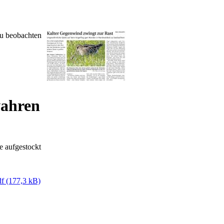
u beobachten
wahren
e aufgestockt
df
(177,3 kB)