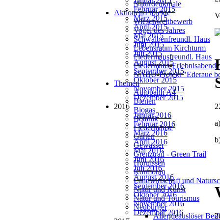
Januar 2015
Naturdenkmale
Februar 2015
Aktionen/Projekte
V
März 2015
Wiesenwettbewerb
April 2015
Vogel des Jahres
Mai 2015
Schwalbenfreundl. Haus
Juni 2015
Lebensraum Kirchturm
Juli 2015
Fledermausfreundl. Haus
August 2015
Fledermaus-Erlebnisabende
September 2015
NABU-Projekt "Ederaue be
Oktober 2015
Themen
November 2015
Autobahn A4
Dezember 2015
Bienen
2016
2
Biogas
Januar 2016
Botanik
a
Februar 2016
Fledermäuse
März 2016
Garten
b
April 2016
Gewässer
Mai 2016
Grenztrail - Green Trail
Juni 2016
Hornissen
Juli 2016
Kormoran
August 2016
Landwirtschaft und Natursc
September 2016
Natur und Kunst
Oktober 2016
Natur und Tourismus
November 2016
Neubürger
Dezember 2016
Allergieauslöser Bei
2