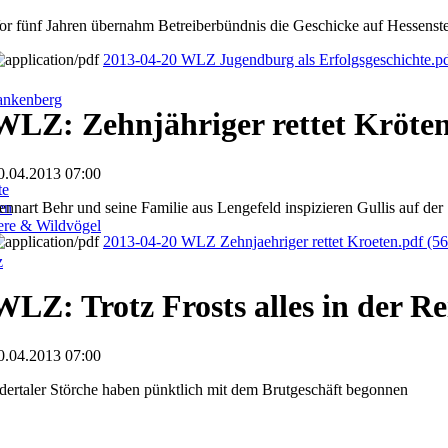
or fünf Jahren übernahm Betreiberbündnis die Geschicke auf Hessenste
2013-04-20 WLZ Jugendburg als Erfolgsgeschichte.p
ankenberg
WLZ: Zehnjähriger rettet Kröten
0.04.2013 07:00
te
ennart Behr und seine Familie aus Lengefeld inspizieren Gullis auf der
en
iere & Wildvögel
2013-04-20 WLZ Zehnjaehriger rettet Kroeten.pdf
(56
z
WLZ: Trotz Frosts alles in der Re
0.04.2013 07:00
dertaler Störche haben pünktlich mit dem Brutgeschäft begonnen