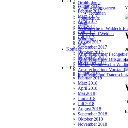
2017
Ornithologie
Januar 2017
V
Verantwortungsarten
Februar 2017
Rotmilan
März 2017
Vogelschutz
April 2017
Wald
Mai 2017
Weißstörche in Waldeck-Fr
Juni 2017
Wiesen und Weiden
Juli 2017
Windkraft
August 2017
Wolf
September 2017
Kontakt
2
Oktober 2017
Ansprechpartner Fachgebie
November 2017
L
Ansprechpartner Ortsgrupp
Dezember 2017
Auffangstationen für Wildt
2018
Ansprechpartner Vorstand
Januar 2018
Impressum und Datenschut
Februar 2018
März 2018
April 2018
Mai 2018
Juni 2018
1
Juli 2018
August 2018
E
September 2018
Oktober 2018
November 2018