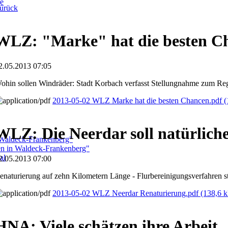
ge
urück
WLZ: "Marke" hat die besten C
2.05.2013 07:05
ohin sollen Windräder: Stadt Korbach verfasst Stellungnahme zum Re
2013-05-02 WLZ Marke hat die besten Chancen.pdf
(
WLZ: Die Neerdar soll natürliche
 Waldeck-Frankenberg"
ben in Waldeck-Frankenberg"
al
2.05.2013 07:00
enaturierung auf zehn Kilometern Länge - Flurbereinigungsverfahren st
2013-05-02 WLZ Neerdar Renaturierung.pdf
(138,6 
HNA: Viele schätzen ihre Arbeit