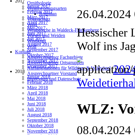
2017
Ornithologie
Januar 2017
Verantwortungsarten
26.04.2024
Februar 2017
Rotmilan
März 2017
Vogelschutz
April 2017
Wald
Mai 2017
Hessischer 
Weißstörche in Waldeck-Frankenberg
Juni 2017
Wiesen und Weiden
Juli 2017
Windkraft
Wolf ins Ja
August 2017
Wolf
September 2017
Kontakt
Oktober 2017
Ansprechpartner Fachgebiete
November 2017
Ansprechpartner Ortsgruppen
2024
Dezember 2017
Auffangstationen für Wildtiere & Wildvögel
2018
Ansprechpartner Vorstand
Januar 2018
Weidetierha
Impressum und Datenschutz
Februar 2018
März 2018
April 2018
Mai 2018
WLZ: Vor
Juni 2018
Juli 2018
August 2018
September 2018
Oktober 2018
08.04.2024
November 2018