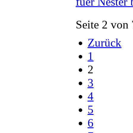
fuer Nester 
Seite 2 von
Zurück
1
2
3
4
5
6