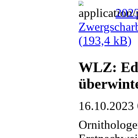
2023
Zwergscharb
(193,4 kB)
WLZ: Ede
überwint
16.10.2023
Ornithologe