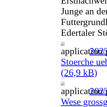
Erstnachwei
Junge an de
Futtergrundl
Edertaler St
2023
Stoerche ue
(26,9 kB)
2023
Wese gross