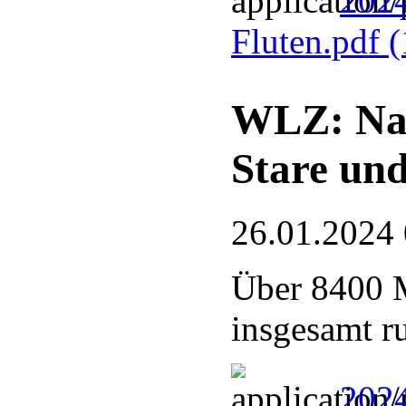
2024
Fluten.pdf
(
WLZ: Nab
Stare und
26.01.2024
Über 8400 M
insgesamt r
202