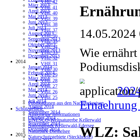
VHE 42
März 2013
Ernährun
VHE 41
April 2013
VHE 40
Mai 2013
VHE 39
Juni 2013
VHE 38
Juli 2013
14.05.2024
VHE 37
August 2013
VHE 36
September 2013
VHE 35
Oktober 2013
VHE 34
Wie ernährt
November 2013
VHE 33
Dezember 2013
VHE 32
2014
Podiumsdis
VHE 31
Januar 2014
VHE 30
Februar 2014
VHE 29
März 2014
VHE 28
April 2014
VHE 27
2024
Mai 2014
VHE 26
Juni 2014
VHE 25
Juli 2014
Ernaehrung 
Publikationen aus den Nachbarkreisen
August 2014
Schutzgebiete
September 2014
Allgemeine Informationen
Oktober 2014
UNESCO-Weltnaturerbe Kellerwald
November 2014
Nationalpark Kellerwald-Edersee
WLZ: Sal
Dezember 2014
Naturpark Diemelsee
2015
Naturschutzgebiete (Steckbriefe)