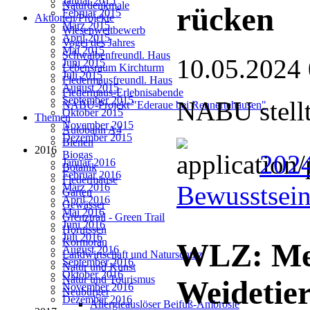
Januar 2015
Naturdenkmale
rücken
Februar 2015
Aktionen/Projekte
März 2015
Wiesenwettbewerb
April 2015
Vogel des Jahres
Mai 2015
Schwalbenfreundl. Haus
10.05.2024
Juni 2015
Lebensraum Kirchturm
Juli 2015
Fledermausfreundl. Haus
August 2015
Fledermaus-Erlebnisabende
September 2015
NABU stellt
NABU-Projekt "Ederaue bei Rennertehausen"
Oktober 2015
Themen
November 2015
Autobahn A4
Dezember 2015
Bienen
2016
Biogas
2024
Januar 2016
Botanik
Februar 2016
Fledermäuse
Bewusstsein
März 2016
Garten
April 2016
Gewässer
Mai 2016
Grenztrail - Green Trail
Juni 2016
Hornissen
Juli 2016
Kormoran
WLZ: Meh
August 2016
Landwirtschaft und Naturschutz
September 2016
Natur und Kunst
Oktober 2016
Natur und Tourismus
Weidetier
November 2016
Neubürger
Dezember 2016
Allergieauslöser Beifuß-Ambrosie