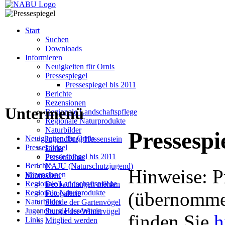
Start
Suchen
Downloads
Informieren
Neuigkeiten für Ornis
Pressespiegel
Pressespiegel bis 2011
Berichte
Rezensionen
Untermenü
Regionale Landschaftspflege
Regionale Naturprodukte
Naturbilder
Pressespi
Neuigkeiten für Ornis
Jugendburg Hessenstein
Pressespiegel
Links
Pressespiegel bis 2011
Persönliches
Berichte
NAJU (Naturschutzjugend)
Hinweise: P
Rezensionen
Mitmachen
Regionale Landschaftspflege
Beobachtungen melden
Regionale Naturprodukte
(übernommen
Fotogalerie
Naturbilder
Stunde der Gartenvögel
Jugendburg Hessenstein
Stunde der Wintervögel
finden Sie
h
Links
Mitglied werden