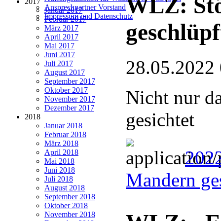
WLZ: Stö
2017
Ansprechpartner Vorstand
Januar 2017
Impressum und Datenschutz
Februar 2017
geschlüpf
März 2017
April 2017
Mai 2017
Juni 2017
28.05.2022
Juli 2017
August 2017
September 2017
Oktober 2017
Nicht nur d
November 2017
Dezember 2017
gesichtet
2018
Januar 2018
Februar 2018
März 2018
2022
April 2018
Mai 2018
Juni 2018
Mandern ge
Juli 2018
August 2018
September 2018
Oktober 2018
November 2018