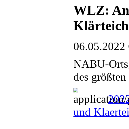
WLZ: An 
Klärteic
06.05.2022
NABU-Ortsg
des größten
2022
und Klaerte