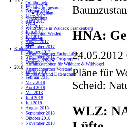
2017
Ornithologie
Januar 2017
Baumzusta
Verantwortungsarten
Februar 2017
Rotmilan
März 2017
Vogelschutz
April 2017
Wald
Mai 2017
Weißstörche in Waldeck-Frankenberg
HNA: Gege
Juni 2017
Wiesen und Weiden
Juli 2017
Windkraft
August 2017
Wolf
September 2017
Kontakt
24.05.2012
Oktober 2017
Ansprechpartner Fachgebiete
November 2017
Ansprechpartner Ortsgruppen
Dezember 2017
Auffangstationen für Wildtiere & Wildvögel
2018
Pläne für W
Ansprechpartner Vorstand
Januar 2018
Impressum und Datenschutz
Februar 2018
Scheid: Nat
März 2018
April 2018
Mai 2018
Juni 2018
Juli 2018
WLZ: NAB
August 2018
September 2018
Oktober 2018
Lüfte
November 2018