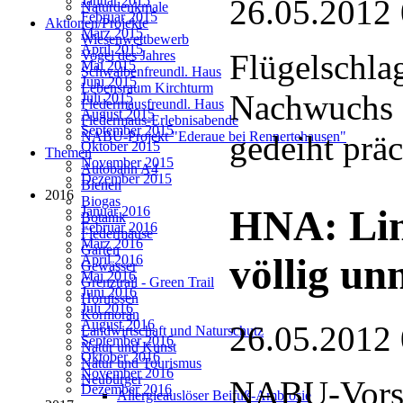
26.05.2012
Januar 2015
Naturdenkmale
Februar 2015
Aktionen/Projekte
März 2015
Wiesenwettbewerb
April 2015
Flügelschla
Vogel des Jahres
Mai 2015
Schwalbenfreundl. Haus
Juni 2015
Lebensraum Kirchturm
Nachwuchs d
Juli 2015
Fledermausfreundl. Haus
August 2015
Fledermaus-Erlebnisabende
September 2015
gedeiht präc
NABU-Projekt "Ederaue bei Rennertehausen"
Oktober 2015
Themen
November 2015
Autobahn A4
Dezember 2015
Bienen
2016
Biogas
HNA: Lin
Januar 2016
Botanik
Februar 2016
Fledermäuse
März 2016
Garten
völlig un
April 2016
Gewässer
Mai 2016
Grenztrail - Green Trail
Juni 2016
Hornissen
Juli 2016
Kormoran
August 2016
26.05.2012
Landwirtschaft und Naturschutz
September 2016
Natur und Kunst
Oktober 2016
Natur und Tourismus
November 2016
Neubürger
NABU-Vorst
Dezember 2016
Allergieauslöser Beifuß-Ambrosie