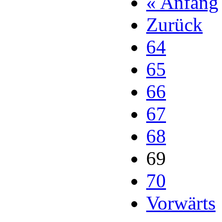
« Anfang
Zurück
64
65
66
67
68
69
70
Vorwärts