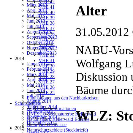
VHE 42
März 2013
Alter
VHE 41
April 2013
VHE 40
Mai 2013
VHE 39
Juni 2013
VHE 38
Juli 2013
31.05.2012
VHE 37
August 2013
VHE 36
September 2013
VHE 35
Oktober 2013
VHE 34
NABU-Vorsi
November 2013
VHE 33
Dezember 2013
VHE 32
2014
Wolfgang L
VHE 31
Januar 2014
VHE 30
Februar 2014
VHE 29
Diskussion 
März 2014
VHE 28
April 2014
VHE 27
Mai 2014
Bäume durch
VHE 26
Juni 2014
VHE 25
Juli 2014
Publikationen aus den Nachbarkreisen
August 2014
Schutzgebiete
September 2014
Allgemeine Informationen
WLZ: Sto
Oktober 2014
UNESCO-Weltnaturerbe Kellerwald
November 2014
Nationalpark Kellerwald-Edersee
Dezember 2014
Naturpark Diemelsee
2015
Naturschutzgebiete (Steckbriefe)