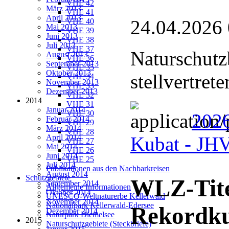
VHE 42
März 2013
VHE 41
April 2013
24.04.2026
VHE 40
Mai 2013
VHE 39
Juni 2013
VHE 38
Juli 2013
VHE 37
Naturschutz
August 2013
VHE 36
September 2013
VHE 35
Oktober 2013
stellvertret
VHE 34
November 2013
VHE 33
Dezember 2013
VHE 32
2014
VHE 31
Januar 2014
VHE 30
2026
Februar 2014
VHE 29
März 2014
VHE 28
April 2014
Kubat - J
VHE 27
Mai 2014
VHE 26
Juni 2014
VHE 25
Juli 2014
Publikationen aus den Nachbarkreisen
August 2014
Schutzgebiete
WLZ-Tite
September 2014
Allgemeine Informationen
Oktober 2014
UNESCO-Weltnaturerbe Kellerwald
November 2014
Nationalpark Kellerwald-Edersee
Rekordk
Dezember 2014
Naturpark Diemelsee
2015
Naturschutzgebiete (Steckbriefe)