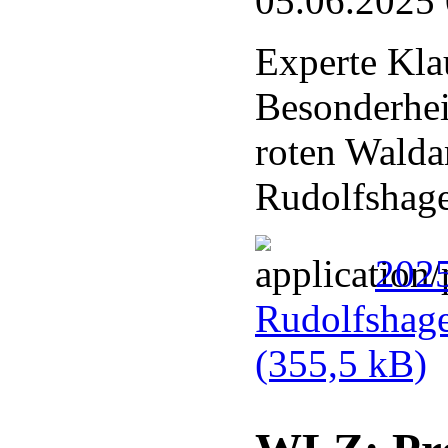
05.06.2025
Experte Kla
Besonderhei
roten Walda
Rudolfshag
202
Rudolfshag
(355,5 kB)