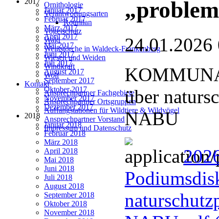
2017
„problem
Ornithologie
Januar 2017
Verantwortungsarten
Februar 2017
Rotmilan
März 2017
Vogelschutz
April 2017
24.01.2026
Wald
Mai 2017
Weißstörche in Waldeck-Frankenberg
Juni 2017
Wiesen und Weiden
Juli 2017
Windkraft
KOMMUNAL
August 2017
Wolf
September 2017
Kontakt
Oktober 2017
über naturs
Ansprechpartner Fachgebiete
November 2017
Ansprechpartner Ortsgruppen
Dezember 2017
Auffangstationen für Wildtiere & Wildvögel
NABU
2018
Ansprechpartner Vorstand
Januar 2018
Impressum und Datenschutz
Februar 2018
März 2018
202
April 2018
Mai 2018
Juni 2018
Podiumsdisk
Juli 2018
August 2018
naturschutz
September 2018
Oktober 2018
November 2018