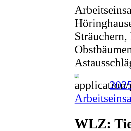
Arbeitseins
Höringhaus
Sträuchern,
Obstbäumen
Astausschl
202
Arbeitseins
WLZ: Tie