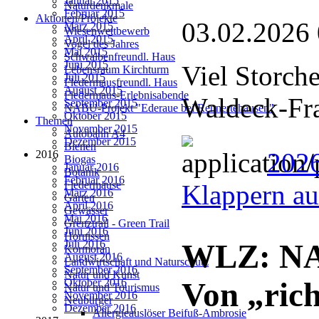
Januar 2015
Naturdenkmale
Februar 2015
Aktionen/Projekte
03.02.2026
März 2015
Wiesenwettbewerb
April 2015
Vogel des Jahres
Mai 2015
Schwalbenfreundl. Haus
Juni 2015
Viel Storch
Lebensraum Kirchturm
Juli 2015
Fledermausfreundl. Haus
August 2015
Fledermaus-Erlebnisabende
Waldeck-Fr
September 2015
NABU-Projekt "Ederaue bei Rennertehausen"
Oktober 2015
Themen
November 2015
Autobahn A4
Dezember 2015
Bienen
2026
2016
Biogas
Januar 2016
Botanik
Februar 2016
Fledermäuse
Klappern au
März 2016
Garten
April 2016
Gewässer
Mai 2016
Grenztrail - Green Trail
Juni 2016
Hornissen
Juli 2016
WLZ: NAB
Kormoran
August 2016
Landwirtschaft und Naturschutz
September 2016
Natur und Kunst
Oktober 2016
Von „rich
Natur und Tourismus
November 2016
Neubürger
Dezember 2016
Allergieauslöser Beifuß-Ambrosie