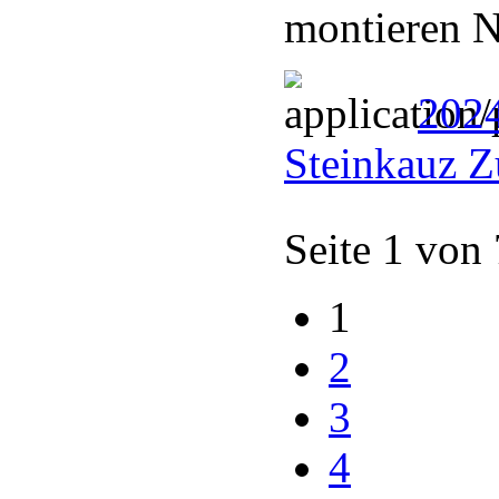
montieren N
202
Steinkauz Z
Seite 1 von
1
2
3
4