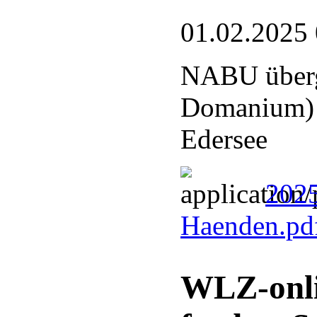
01.02.2025
NABU überg
Domanium) a
Edersee
2025
Haenden.pd
WLZ-onli