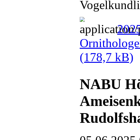
Vogelkundli
2025
Ornithologe
(178,7 kB)
NABU Hör
Ameisenk
Rudolfsh