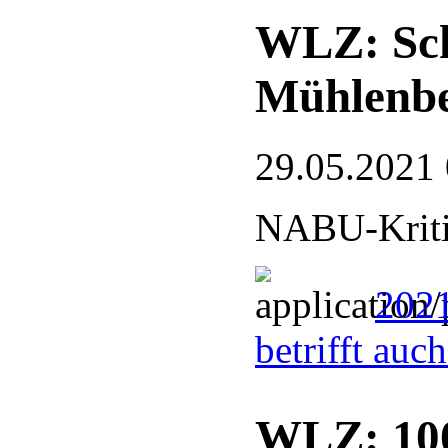
WLZ: Sch
Mühlenb
29.05.2021
NABU-Kriti
202
betrifft au
WLZ: 100