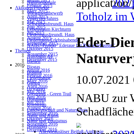
202
Januar 2015
Naturdenkmale
Februar 2015
Aktionen/Projekte
März 2015
Totholz im 
Wiesenwettbewerb
April 2015
Vogel des Jahres
Mai 2015
Schwalbenfreundl. Haus
Juni 2015
Lebensraum Kirchturm
Juli 2015
Fledermausfreundl. Haus
Eder-Die
August 2015
Fledermaus-Erlebnisabende
September 2015
NABU-Projekt "Ederaue bei Rennertehausen"
Oktober 2015
Themen
Naturver
November 2015
Autobahn A4
Dezember 2015
Bienen
2016
Biogas
Januar 2016
Botanik
Februar 2016
10.07.2021
Fledermäuse
März 2016
Garten
April 2016
Gewässer
Mai 2016
Grenztrail - Green Trail
NABU zur W
Juni 2016
Hornissen
Juli 2016
Kormoran
Schadfläch
August 2016
Landwirtschaft und Naturschutz
September 2016
Natur und Kunst
Oktober 2016
Natur und Tourismus
November 2016
Neubürger
Dezember 2016
Allergieauslöser Beifuß-Ambrosie