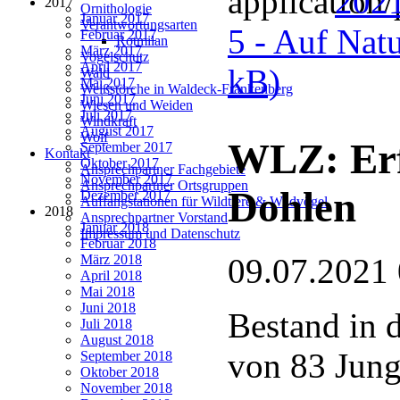
2021
2017
Ornithologie
Januar 2017
Verantwortungsarten
5 - Auf Nat
Februar 2017
Rotmilan
März 2017
Vogelschutz
April 2017
kB)
Wald
Mai 2017
Weißstörche in Waldeck-Frankenberg
Juni 2017
Wiesen und Weiden
Juli 2017
Windkraft
August 2017
Wolf
WLZ: Erf
September 2017
Kontakt
Oktober 2017
Ansprechpartner Fachgebiete
November 2017
Ansprechpartner Ortsgruppen
Dohlen
Dezember 2017
Auffangstationen für Wildtiere & Wildvögel
2018
Ansprechpartner Vorstand
Januar 2018
Impressum und Datenschutz
Februar 2018
09.07.2021
März 2018
April 2018
Mai 2018
Juni 2018
Bestand in d
Juli 2018
August 2018
von 83 Jung
September 2018
Oktober 2018
November 2018