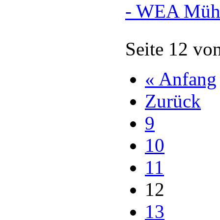
- WEA Müh
Seite 12 vo
« Anfang
Zurück
9
10
11
12
13