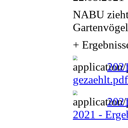
NABU zieht 
Gartenvöge
+ Ergebniss
202
gezaehlt.pd
2021
2021 - Erg