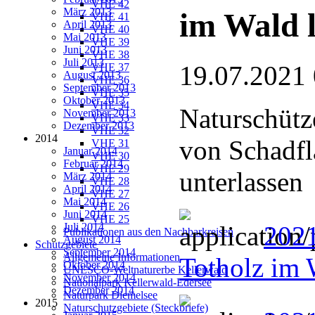
VHE 42
März 2013
im Wald 
VHE 41
April 2013
VHE 40
Mai 2013
VHE 39
Juni 2013
VHE 38
Juli 2013
19.07.2021
VHE 37
August 2013
VHE 36
September 2013
VHE 35
Oktober 2013
VHE 34
Naturschütz
November 2013
VHE 33
Dezember 2013
VHE 32
2014
von Schadfl
VHE 31
Januar 2014
VHE 30
Februar 2014
VHE 29
unterlassen
März 2014
VHE 28
April 2014
VHE 27
Mai 2014
VHE 26
Juni 2014
VHE 25
Juli 2014
202
Publikationen aus den Nachbarkreisen
August 2014
Schutzgebiete
September 2014
Allgemeine Informationen
Totholz im 
Oktober 2014
UNESCO-Weltnaturerbe Kellerwald
November 2014
Nationalpark Kellerwald-Edersee
Dezember 2014
Naturpark Diemelsee
2015
Naturschutzgebiete (Steckbriefe)