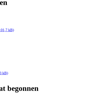
sen
101,7 kB)
3 kB)
at begonnen