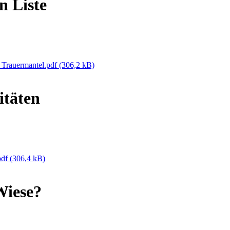
n Liste
 Trauermantel.pdf
(306,2 kB)
täten
pdf
(306,4 kB)
Wiese?