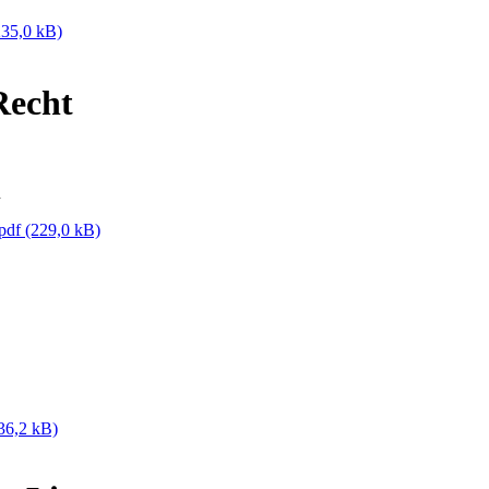
235,0 kB)
Recht
n
.pdf
(229,0 kB)
36,2 kB)