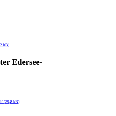
,2 kB)
er Edersee-
df
(29,8 kB)