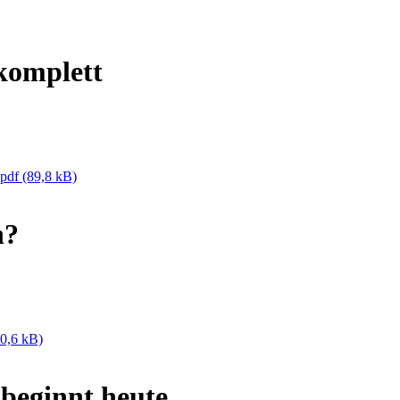
komplett
.pdf
(89,8 kB)
n?
0,6 kB)
beginnt heute