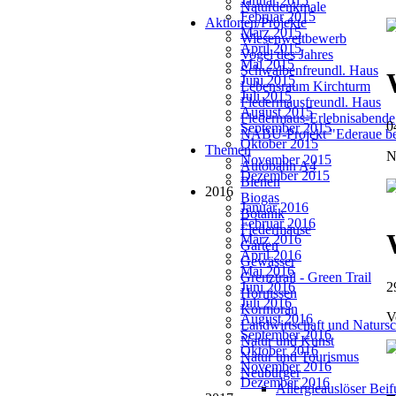
Januar 2015
Naturdenkmale
Februar 2015
Aktionen/Projekte
März 2015
Wiesenwettbewerb
April 2015
Vogel des Jahres
Mai 2015
Schwalbenfreundl. Haus
Juni 2015
Lebensraum Kirchturm
Juli 2015
Fledermausfreundl. Haus
August 2015
Fledermaus-Erlebnisabende
0
September 2015
NABU-Projekt "Ederaue be
Oktober 2015
Themen
N
November 2015
Autobahn A4
Dezember 2015
Bienen
2016
Biogas
Januar 2016
Botanik
Februar 2016
Fledermäuse
März 2016
Garten
April 2016
Gewässer
Mai 2016
Grenztrail - Green Trail
Juni 2016
2
Hornissen
Juli 2016
Kormoran
V
August 2016
Landwirtschaft und Natursc
September 2016
Natur und Kunst
Oktober 2016
Natur und Tourismus
November 2016
Neubürger
Dezember 2016
Allergieauslöser Bei