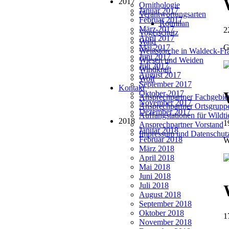
2017
Ornithologie
Januar 2017
Verantwortungsarten
Februar 2017
Rotmilan
März 2017
2
Vogelschutz
April 2017
Wald
Mai 2017
G
Weißstörche in Waldeck-Fr
Juni 2017
Wiesen und Weiden
Juli 2017
Windkraft
August 2017
Wolf
September 2017
Kontakt
Oktober 2017
Ansprechpartner Fachgebie
November 2017
Ansprechpartner Ortsgrupp
Dezember 2017
Auffangstationen für Wildt
2018
1
Ansprechpartner Vorstand
Januar 2018
Impressum und Datenschut
Februar 2018
W
März 2018
April 2018
Mai 2018
Juni 2018
Juli 2018
August 2018
September 2018
Oktober 2018
1
November 2018