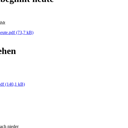
hlt
heute.pdf
(73,7 kB)
ehen
pdf
(140,1 kB)
ach nieder