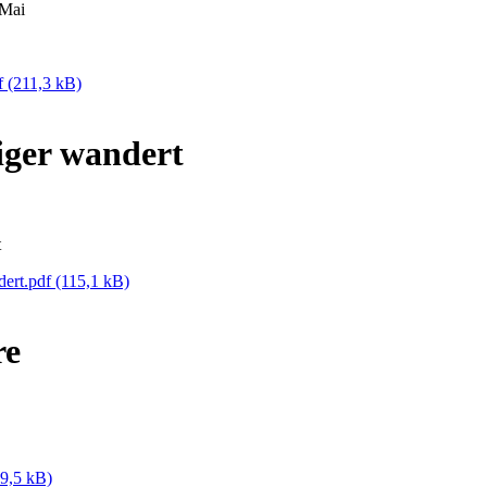
 Mai
df
(211,3 kB)
iger wandert
t
dert.pdf
(115,1 kB)
re
9,5 kB)