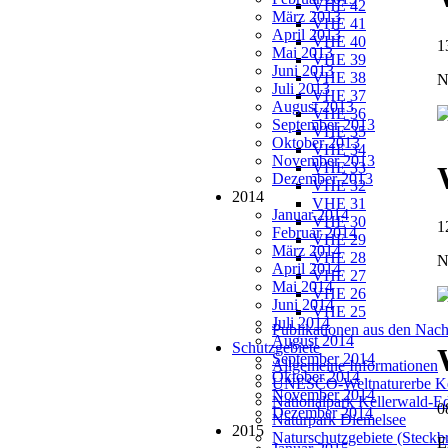
VHE 42
März 2013
VHE 41
April 2013
VHE 40
1
Mai 2013
VHE 39
Juni 2013
VHE 38
N
Juli 2013
VHE 37
August 2013
VHE 36
September 2013
VHE 35
Oktober 2013
VHE 34
November 2013
VHE 33
Dezember 2013
VHE 32
2014
VHE 31
Januar 2014
VHE 30
1
Februar 2014
VHE 29
März 2014
VHE 28
N
April 2014
VHE 27
Mai 2014
VHE 26
Juni 2014
VHE 25
Juli 2014
Publikationen aus den Nach
August 2014
Schutzgebiete
September 2014
Allgemeine Informationen
Oktober 2014
UNESCO-Weltnaturerbe Ke
November 2014
Nationalpark Kellerwald-E
0
Dezember 2014
Naturpark Diemelsee
2015
Naturschutzgebiete (Steckbr
E