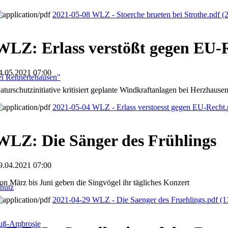
2021-05-08 WLZ - Stoerche brueten bei Strothe.pdf
(
WLZ: Erlass verstößt gegen EU-
4.05.2021 07:00
i Rennertehausen"
aturschutzinitiative kritisiert geplante Windkraftanlagen bei Herzhause
2021-05-04 WLZ - Erlass verstoesst gegen EU-Recht
WLZ: Die Sänger des Frühlings
9.04.2021 07:00
on März bis Juni geben die Singvögel ihr tägliches Konzert
hutz
2021-04-29 WLZ - Die Saenger des Fruehlings.pdf
(1
fuß-Ambrosie