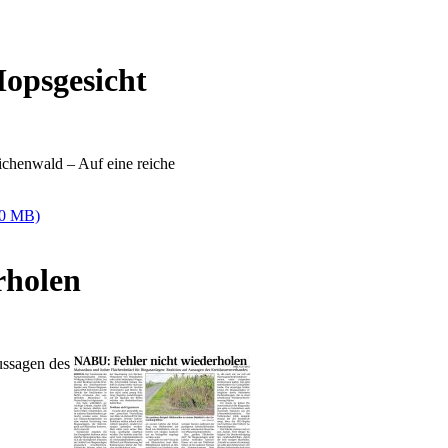
opsgesicht
ichenwald – Auf eine reiche
,0 MB)
rholen
ussagen des