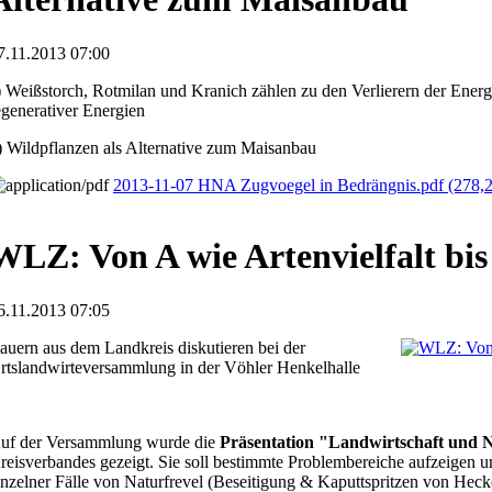
7.11.2013 07:00
) Weißstorch, Rotmilan und Kranich zählen zu den Verlierern der Ene
egenerativer Energien
) Wildpflanzen als Alternative zum Maisanbau
2013-11-07 HNA Zugvoegel in Bedrängnis.pdf
(278,
WLZ: Von A wie Artenvielfalt bis
6.11.2013 07:05
auern aus dem Landkreis diskutieren bei der
rtslandwirteversammlung in der Vöhler Henkelhalle
uf der Versammlung wurde die
Präsentation "Landwirtschaft und 
reisverbandes gezeigt. Sie soll bestimmte Problembereiche aufzeigen u
inzelner Fälle von Naturfrevel (Beseitigung & Kaputtspritzen von Hec