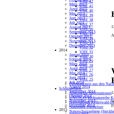
VHE 42
März 2013
VHE 41
April 2013
VHE 40
Mai 2013
VHE 39
Juni 2013
VHE 38
Juli 2013
VHE 37
1
August 2013
VHE 36
September 2013
VHE 35
A
Oktober 2013
VHE 34
November 2013
VHE 33
Dezember 2013
VHE 32
2014
VHE 31
Januar 2014
VHE 30
Februar 2014
VHE 29
März 2014
VHE 28
April 2014
VHE 27
Mai 2014
VHE 26
Juni 2014
VHE 25
Juli 2014
Publikationen aus den Nach
August 2014
Schutzgebiete
September 2014
1
Allgemeine Informationen
Oktober 2014
UNESCO-Weltnaturerbe Ke
November 2014
W
Nationalpark Kellerwald-E
Dezember 2014
F
Naturpark Diemelsee
2015
Naturschutzgebiete (Steckbr