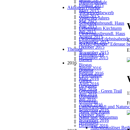
Januar 2015
Naturdenkmale
Februar 2015
Aktionen/Projekte
März 2015
Wiesenwettbewerb
April 2015
Vogel des Jahres
Mai 2015
Schwalbenfreundl. Haus
Juni 2015
Lebensraum Kirchturm
Juli 2015
Fledermausfreundl. Haus
August 2015
Fledermaus-Erlebnisabende
1
September 2015
NABU-Projekt "Ederaue be
Oktober 2015
Themen
E
November 2015
Autobahn A4
Dezember 2015
Bienen
2016
Biogas
Januar 2016
Botanik
Februar 2016
Fledermäuse
März 2016
Garten
April 2016
Gewässer
Mai 2016
Grenztrail - Green Trail
1
Juni 2016
Hornissen
Juli 2016
Kormoran
F
August 2016
Landwirtschaft und Natursc
September 2016
Natur und Kunst
Oktober 2016
Natur und Tourismus
November 2016
Neubürger
Dezember 2016
Allergieauslöser Bei