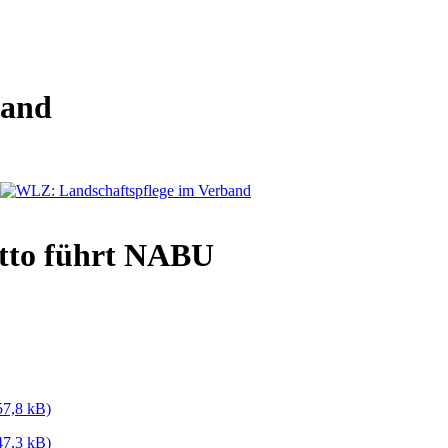
band
tto führt NABU
57,8 kB)
47,3 kB)