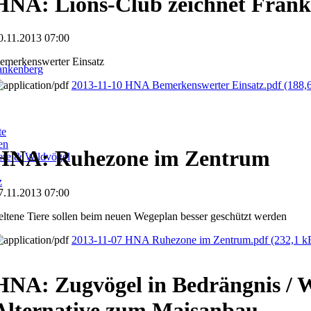
HNA: Lions-Club zeichnet Frank
0.11.2013 07:00
emerkenswerter Einsatz
ankenberg
2013-11-10 HNA Bemerkenswerter Einsatz.pdf
(188,
te
en
HNA: Ruhezone im Zentrum
iere & Wildvögel
z
7.11.2013 07:00
eltene Tiere sollen beim neuen Wegeplan besser geschützt werden
2013-11-07 HNA Ruhezone im Zentrum.pdf
(232,1 k
HNA: Zugvögel in Bedrängnis / W
Alternative zum Maisanbau