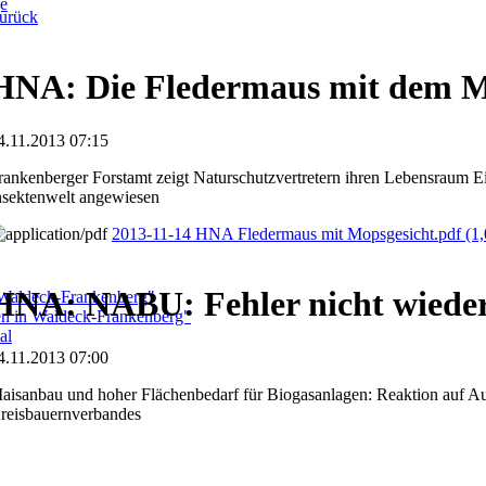
ge
urück
HNA: Die Fledermaus mit dem M
4.11.2013 07:15
rankenberger Forstamt zeigt Naturschutzvertretern ihren Lebensraum E
nsektenwelt angewiesen
2013-11-14 HNA Fledermaus mit Mopsgesicht.pdf
(1
HNA: NABU: Fehler nicht wiede
 Waldeck-Frankenberg"
ben in Waldeck-Frankenberg"
al
4.11.2013 07:00
aisanbau und hoher Flächenbedarf für Biogasanlagen: Reaktion auf A
reisbauernverbandes