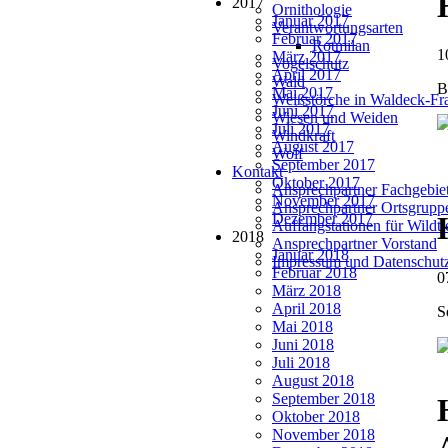
2017
Ornithologie
Januar 2017
Verantwortungsarten
Februar 2017
Rotmilan
1
März 2017
Vogelschutz
April 2017
Wald
B
Mai 2017
Weißstörche in Waldeck-Fr
Juni 2017
Wiesen und Weiden
Juli 2017
Windkraft
August 2017
Wolf
September 2017
Kontakt
Oktober 2017
Ansprechpartner Fachgebie
November 2017
Ansprechpartner Ortsgrupp
Dezember 2017
Auffangstationen für Wildt
2018
Ansprechpartner Vorstand
Januar 2018
Impressum und Datenschut
Februar 2018
0
März 2018
April 2018
S
Mai 2018
Juni 2018
Juli 2018
August 2018
September 2018
Oktober 2018
November 2018