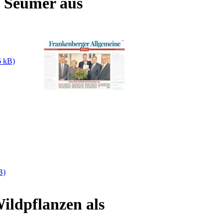
 Seumer aus
6 kB)
B)
ildpflanzen als