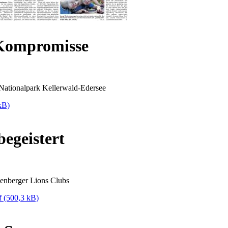
Kompromisse
Nationalpark Kellerwald-Edersee
kB)
egeistert
kenberger Lions Clubs
df
(500,3 kB)