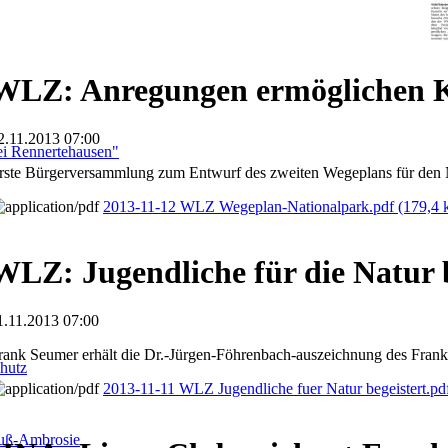
WLZ: Anregungen ermöglichen 
2.11.2013 07:00
i Rennertehausen"
rste Bürgerversammlung zum Entwurf des zweiten Wegeplans für den 
2013-11-12 WLZ Wegeplan-Nationalpark.pdf
(179,4 
WLZ: Jugendliche für die Natur b
1.11.2013 07:00
rank Seumer erhält die Dr.-Jürgen-Föhrenbach-auszeichnung des Fran
hutz
2013-11-11 WLZ Jugendliche fuer Natur begeistert.p
fuß-Ambrosie