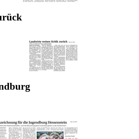
urück
endburg