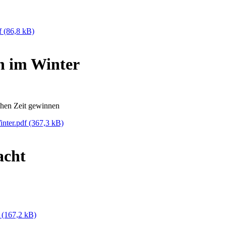
df
(86,8 kB)
n im Winter
en Zeit gewinnen
inter.pdf
(367,3 kB)
acht
f
(167,2 kB)