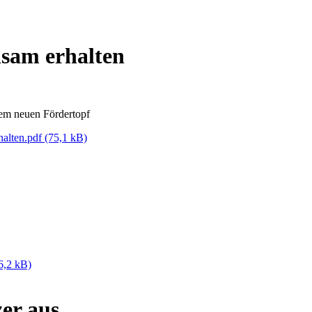
nsam erhalten
em neuen Fördertopf
halten.pdf
(75,1 kB)
6,2 kB)
er aus