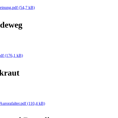
meinung.pdf
(54,7 kB)
ideweg
pdf
(176,1 kB)
kraut
Aurorafalter.pdf
(110,4 kB)