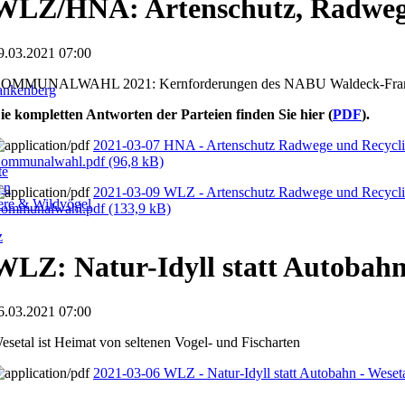
WLZ/HNA: Artenschutz, Radweg
9.03.2021 07:00
OMMUNALWAHL 2021: Kernforderungen des NABU Waldeck-Franken
ankenberg
ie kompletten Antworten der Parteien finden Sie hier (
PDF
).
2021-03-07 HNA - Artenschutz Radwege und Recycl
ommunalwahl.pdf
(96,8 kB)
te
en
2021-03-09 WLZ - Artenschutz Radwege und Recycl
iere & Wildvögel
ommunalwahl.pdf
(133,9 kB)
z
WLZ: Natur-Idyll statt Autobah
6.03.2021 07:00
esetal ist Heimat von seltenen Vogel- und Fischarten
2021-03-06 WLZ - Natur-Idyll statt Autobahn - Weset