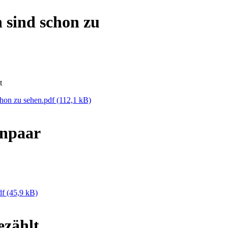
 sind schon zu
t
chon zu sehen.pdf
(112,1 kB)
enpaar
df
(45,9 kB)
ezählt