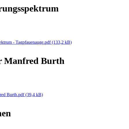
rungsspektrum
ektrum - Tagpfauenauge.pdf
(133,2 kB)
r Manfred Burth
red Burth.pdf
(39,4 kB)
hen