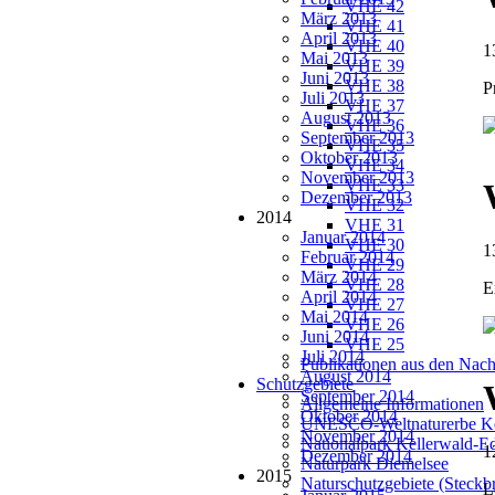
VHE 42
März 2013
VHE 41
April 2013
VHE 40
1
Mai 2013
VHE 39
Juni 2013
VHE 38
P
Juli 2013
VHE 37
August 2013
VHE 36
September 2013
VHE 35
Oktober 2013
VHE 34
November 2013
VHE 33
Dezember 2013
VHE 32
2014
VHE 31
Januar 2014
VHE 30
1
Februar 2014
VHE 29
März 2014
VHE 28
E
April 2014
VHE 27
Mai 2014
VHE 26
Juni 2014
VHE 25
Juli 2014
Publikationen aus den Nach
August 2014
Schutzgebiete
September 2014
Allgemeine Informationen
Oktober 2014
UNESCO-Weltnaturerbe Ke
November 2014
Nationalpark Kellerwald-E
1
Dezember 2014
Naturpark Diemelsee
2015
Naturschutzgebiete (Steckbr
L