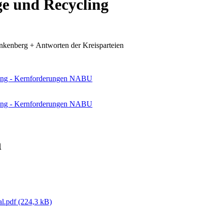
e und Recycling
berg + Antworten der Kreisparteien
ing - Kernforderungen NABU
ing - Kernforderungen NABU
n
al.pdf
(224,3 kB)