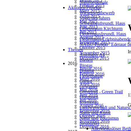
Januar 2015
Naturdenkmale
Februar 2015
Aktionen/Projekte
März 2015
Wiesenwettbewerb
April 2015
Vogel des Jahres
Mai 2015
Schwalbenfreundl. Haus
Juni 2015
Lebensraum Kirchturm
Juli 2015
Fledermausfreundl. Haus
August 2015
Fledermaus-Erlebnisabende
1
September 2015
NABU-Projekt "Ederaue be
Oktober 2015
Themen
I
November 2015
Autobahn A4
Dezember 2015
Bienen
2016
Biogas
Januar 2016
Botanik
Februar 2016
Fledermäuse
März 2016
Garten
April 2016
Gewässer
Mai 2016
Grenztrail - Green Trail
Juni 2016
1
Hornissen
Juli 2016
Kormoran
G
August 2016
Landwirtschaft und Natursc
September 2016
Natur und Kunst
Oktober 2016
Natur und Tourismus
November 2016
Neubürger
Dezember 2016
Allergieauslöser Bei