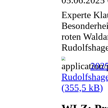
05.06.2025
Experte Kla
Besonderhei
roten Walda
Rudolfshag
202
Rudolfshag
(355,5 kB)