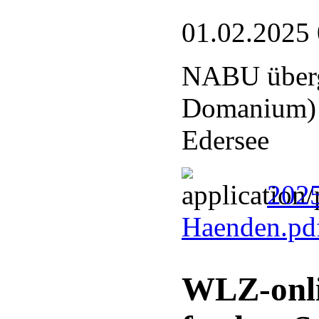
01.02.2025
NABU überg
Domanium) a
Edersee
2025
Haenden.pd
WLZ-onli