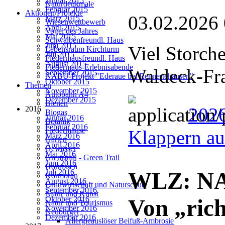
Januar 2015
Naturdenkmale
Februar 2015
Aktionen/Projekte
03.02.2026
März 2015
Wiesenwettbewerb
April 2015
Vogel des Jahres
Mai 2015
Schwalbenfreundl. Haus
Juni 2015
Viel Storch
Lebensraum Kirchturm
Juli 2015
Fledermausfreundl. Haus
August 2015
Fledermaus-Erlebnisabende
Waldeck-Fr
September 2015
NABU-Projekt "Ederaue bei Rennertehausen"
Oktober 2015
Themen
November 2015
Autobahn A4
Dezember 2015
Bienen
2026
2016
Biogas
Januar 2016
Botanik
Februar 2016
Fledermäuse
Klappern au
März 2016
Garten
April 2016
Gewässer
Mai 2016
Grenztrail - Green Trail
Juni 2016
Hornissen
Juli 2016
WLZ: NAB
Kormoran
August 2016
Landwirtschaft und Naturschutz
September 2016
Natur und Kunst
Oktober 2016
Von „rich
Natur und Tourismus
November 2016
Neubürger
Dezember 2016
Allergieauslöser Beifuß-Ambrosie