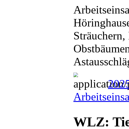
Arbeitseins
Höringhaus
Sträuchern,
Obstbäumen
Astausschl
202
Arbeitseins
WLZ: Tie