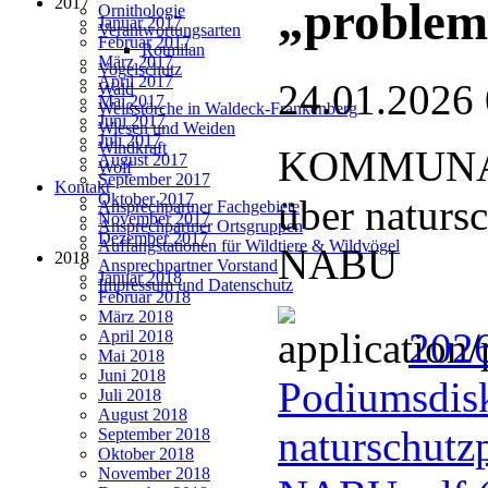
2017
„problem
Ornithologie
Januar 2017
Verantwortungsarten
Februar 2017
Rotmilan
März 2017
Vogelschutz
April 2017
24.01.2026
Wald
Mai 2017
Weißstörche in Waldeck-Frankenberg
Juni 2017
Wiesen und Weiden
Juli 2017
Windkraft
KOMMUNAL
August 2017
Wolf
September 2017
Kontakt
Oktober 2017
über naturs
Ansprechpartner Fachgebiete
November 2017
Ansprechpartner Ortsgruppen
Dezember 2017
Auffangstationen für Wildtiere & Wildvögel
NABU
2018
Ansprechpartner Vorstand
Januar 2018
Impressum und Datenschutz
Februar 2018
März 2018
202
April 2018
Mai 2018
Juni 2018
Podiumsdisk
Juli 2018
August 2018
naturschutz
September 2018
Oktober 2018
November 2018