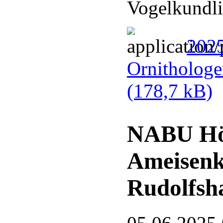
Vogelkundli
2025
Ornithologe
(178,7 kB)
NABU Hör
Ameisenk
Rudolfsh