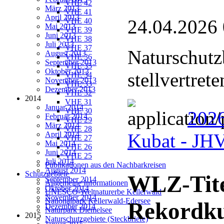
VHE 42
März 2013
VHE 41
April 2013
24.04.2026
VHE 40
Mai 2013
VHE 39
Juni 2013
VHE 38
Juli 2013
VHE 37
Naturschutz
August 2013
VHE 36
September 2013
VHE 35
Oktober 2013
stellvertret
VHE 34
November 2013
VHE 33
Dezember 2013
VHE 32
2014
VHE 31
Januar 2014
VHE 30
2026
Februar 2014
VHE 29
März 2014
VHE 28
April 2014
Kubat - J
VHE 27
Mai 2014
VHE 26
Juni 2014
VHE 25
Juli 2014
Publikationen aus den Nachbarkreisen
August 2014
Schutzgebiete
WLZ-Tite
September 2014
Allgemeine Informationen
Oktober 2014
UNESCO-Weltnaturerbe Kellerwald
November 2014
Nationalpark Kellerwald-Edersee
Rekordk
Dezember 2014
Naturpark Diemelsee
2015
Naturschutzgebiete (Steckbriefe)