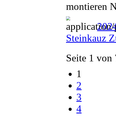
montieren N
202
Steinkauz Z
Seite 1 von
1
2
3
4