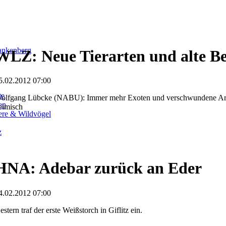
ankenberg
WLZ: Neue Tierarten und alte B
5.02.2012 07:00
te
olfgang Lübcke (NABU): Immer mehr Exoten und verschwundene Ar
en
eimisch
iere & Wildvögel
z
HNA: Adebar zurück an Eder
4.02.2012 07:00
estern traf der erste Weißstorch in Giflitz ein.