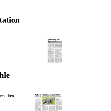
tation
hle
tersuchen