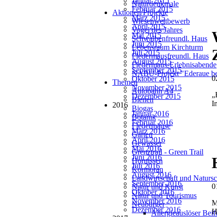
Januar 2015
Naturdenkmale
Februar 2015
Aktionen/Projekte
März 2015
Wiesenwettbewerb
April 2015
Vogel des Jahres
Mai 2015
Schwalbenfreundl. Haus
Juni 2015
Lebensraum Kirchturm
Juli 2015
Fledermausfreundl. Haus
August 2015
Fledermaus-Erlebnisabende
September 2015
NABU-Projekt "Ederaue be
0
Oktober 2015
Themen
November 2015
Autobahn A4
„
Dezember 2015
Bienen
I
2016
Biogas
Januar 2016
Botanik
Februar 2016
Fledermäuse
März 2016
Garten
April 2016
Gewässer
Mai 2016
Grenztrail - Green Trail
Juni 2016
Hornissen
Juli 2016
Kormoran
August 2016
Landwirtschaft und Natursc
September 2016
0
Natur und Kunst
Oktober 2016
Natur und Tourismus
November 2016
M
Neubürger
Dezember 2016
H
Allergieauslöser Bei