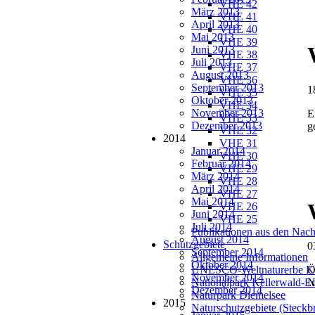
VHE 42
März 2013
VHE 41
April 2013
VHE 40
Mai 2013
VHE 39
Juni 2013
VHE 38
Juli 2013
VHE 37
August 2013
VHE 36
September 2013
1
VHE 35
Oktober 2013
VHE 34
November 2013
E
VHE 33
Dezember 2013
g
VHE 32
2014
VHE 31
Januar 2014
VHE 30
Februar 2014
VHE 29
März 2014
VHE 28
April 2014
VHE 27
Mai 2014
VHE 26
Juni 2014
VHE 25
Juli 2014
Publikationen aus den Nach
August 2014
Schutzgebiete
0
September 2014
Allgemeine Informationen
Oktober 2014
UNESCO-Weltnaturerbe Ke
Ö
November 2014
Nationalpark Kellerwald-E
Dezember 2014
Naturpark Diemelsee
2015
Naturschutzgebiete (Steckbr