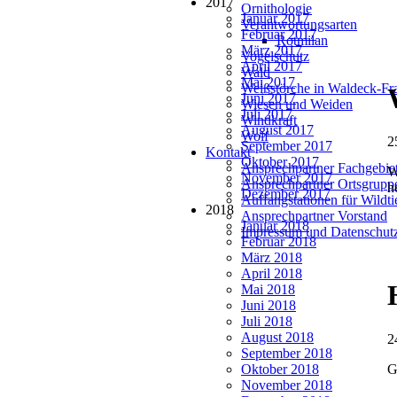
2017
Ornithologie
Januar 2017
Verantwortungsarten
Februar 2017
Rotmilan
März 2017
Vogelschutz
April 2017
Wald
Mai 2017
Weißstörche in Waldeck-Fr
Juni 2017
Wiesen und Weiden
Juli 2017
Windkraft
August 2017
Wolf
2
September 2017
Kontakt
Oktober 2017
Ansprechpartner Fachgebie
W
November 2017
Ansprechpartner Ortsgrupp
h
Dezember 2017
Auffangstationen für Wildt
2018
Ansprechpartner Vorstand
Januar 2018
Impressum und Datenschut
Februar 2018
März 2018
April 2018
Mai 2018
Juni 2018
Juli 2018
August 2018
2
September 2018
Oktober 2018
G
November 2018