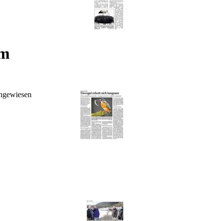
am
chgewiesen