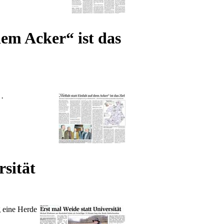
dem Acker“ ist das
 ·
sität
g eine Herde