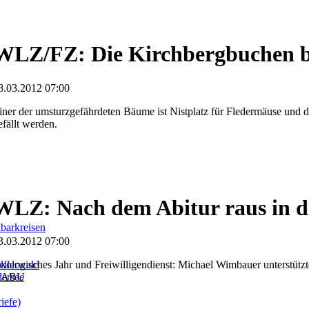
WLZ/FZ: Die Kirchbergbuchen bl
8.03.2012 07:00
iner der umsturzgefährdeten Bäume ist Nistplatz für Fledermäuse und d
efällt werden.
WLZ: Nach dem Abitur raus in d
barkreisen
3.03.2012 07:00
llerwald
kologisches Jahr und Freiwilligendienst: Michael Wimbauer unterstütz
dersee
NABU
iefe)