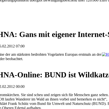
egierungspräsident übergibt Bewilligungsbescheid über 120.000 Euro 
HNA: Gans mit eigener Internet-
6.02.2012 07:00
ine der am stärksten bedrohten Vogelarten Europas erstmals an der
der beobachtet.
HNA-Online: BUND ist Wildkatze
2.02.2012 00:00
romskirchen. Sie sind scheu und zeigen sich für Menschen ganz selten.
Oft laufen Wanderer im Wald an ihnen vorbei und bemerken es nicht“,
rklärt Frank Schütz vom Bund für Umwelt und Naturschutz (BUND). Er 
m Oberen Edertal aufhalten.