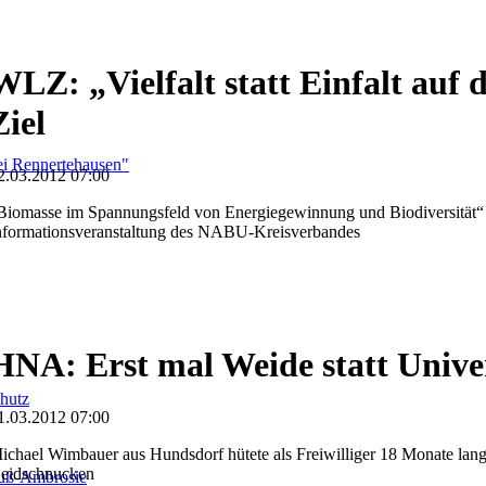
WLZ: „Vielfalt statt Einfalt auf 
Ziel
i Rennertehausen"
2.03.2012 07:00
Biomasse im Spannungsfeld von Energiegewinnung und Biodiversität“
nformationsveranstaltung des NABU-Kreisverbandes
HNA: Erst mal Weide statt Univer
hutz
1.03.2012 07:00
ichael Wimbauer aus Hundsdorf hütete als Freiwilliger 18 Monate lan
eidschnucken
fuß-Ambrosie