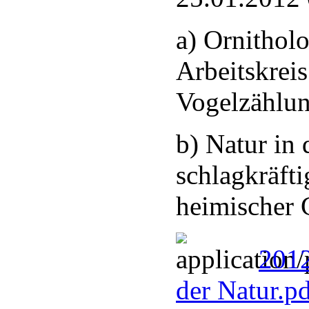
a) Ornithol
Arbeitskreis
Vogelzählu
b) Natur in 
schlagkräfti
heimischer 
2012
der Natur.p