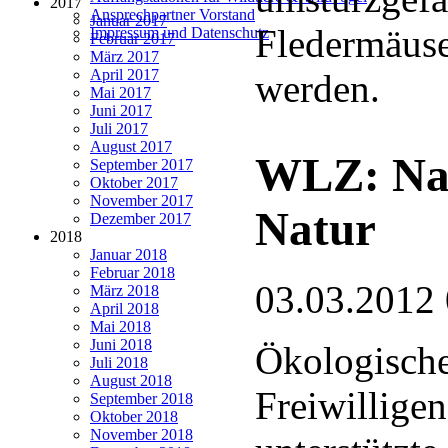
2017
Ansprechpartner Vorstand
Januar 2017
Fledermäuse 
Impressum und Datenschutz
Februar 2017
März 2017
April 2017
werden.
Mai 2017
Juni 2017
Juli 2017
August 2017
WLZ: Nac
September 2017
Oktober 2017
November 2017
Natur
Dezember 2017
2018
Januar 2018
Februar 2018
03.03.2012
März 2018
April 2018
Mai 2018
Juni 2018
Ökologische
Juli 2018
August 2018
Freiwillige
September 2018
Oktober 2018
November 2018