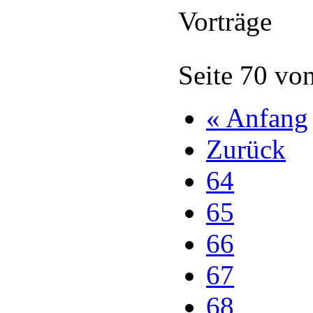
Vorträge
Seite 70 vo
« Anfang
Zurück
64
65
66
67
68