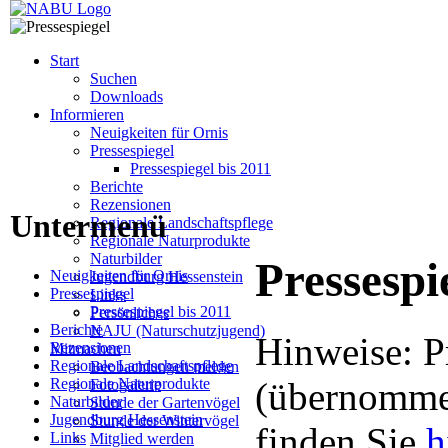
Start
Suchen
Downloads
Informieren
Neuigkeiten für Ornis
Pressespiegel
Pressespiegel bis 2011
Berichte
Rezensionen
Untermenü
Regionale Landschaftspflege
Regionale Naturprodukte
Naturbilder
Pressespi
Neuigkeiten für Ornis
Jugendburg Hessenstein
Pressespiegel
Links
Pressespiegel bis 2011
Persönliches
Berichte
NAJU (Naturschutzjugend)
Hinweise: P
Rezensionen
Mitmachen
Regionale Landschaftspflege
Beobachtungen melden
Regionale Naturprodukte
(übernommen
Fotogalerie
Naturbilder
Stunde der Gartenvögel
Jugendburg Hessenstein
Stunde der Wintervögel
finden Sie
h
Links
Mitglied werden