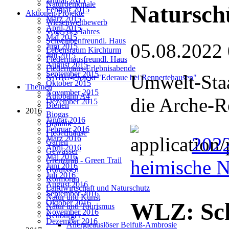
Januar 2015
Naturdenkmale
Natursch
Februar 2015
Aktionen/Projekte
März 2015
Wiesenwettbewerb
April 2015
Vogel des Jahres
Mai 2015
Schwalbenfreundl. Haus
05.08.2022
Juni 2015
Lebensraum Kirchturm
Juli 2015
Fledermausfreundl. Haus
August 2015
Fledermaus-Erlebnisabende
September 2015
Umwelt-Staa
NABU-Projekt "Ederaue bei Rennertehausen"
Oktober 2015
Themen
November 2015
Autobahn A4
die Arche-R
Dezember 2015
Bienen
2016
Biogas
Januar 2016
Botanik
Februar 2016
Fledermäuse
202
März 2016
Garten
April 2016
Gewässer
Mai 2016
Grenztrail - Green Trail
heimische N
Juni 2016
Hornissen
Juli 2016
Kormoran
August 2016
Landwirtschaft und Naturschutz
September 2016
Natur und Kunst
Oktober 2016
WLZ: Sc
Natur und Tourismus
November 2016
Neubürger
Dezember 2016
Allergieauslöser Beifuß-Ambrosie