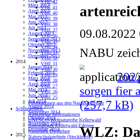
VHE 42
März 2013
artenreic
VHE 41
April 2013
VHE 40
Mai 2013
VHE 39
Juni 2013
VHE 38
Juli 2013
09.08.2022
VHE 37
August 2013
VHE 36
September 2013
VHE 35
Oktober 2013
VHE 34
NABU zeichn
November 2013
VHE 33
Dezember 2013
VHE 32
2014
VHE 31
Januar 2014
VHE 30
Februar 2014
2022
VHE 29
März 2014
VHE 28
April 2014
VHE 27
sorgen fier 
Mai 2014
VHE 26
Juni 2014
VHE 25
Juli 2014
(257,7 kB)
Publikationen aus den Nachbarkreisen
August 2014
Schutzgebiete
September 2014
Allgemeine Informationen
Oktober 2014
UNESCO-Weltnaturerbe Kellerwald
November 2014
Nationalpark Kellerwald-Edersee
WLZ: Dan
Dezember 2014
Naturpark Diemelsee
2015
Naturschutzgebiete (Steckbriefe)