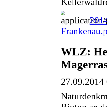
Kellerwaldr
201
Frankenau.
WLZ: Hei
Magerra
27.09.2014
Naturdenkma
Biotop an d