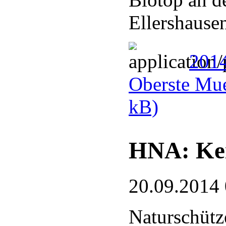
Ellershause
201
Oberste Mue
kB)
HNA: Kei
20.09.2014
Naturschütze