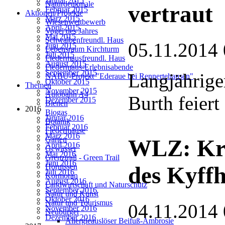
Januar 2015
Naturdenkmale
vertraut
Februar 2015
Aktionen/Projekte
März 2015
Wiesenwettbewerb
April 2015
Vogel des Jahres
Mai 2015
Schwalbenfreundl. Haus
05.11.2014 
Juni 2015
Lebensraum Kirchturm
Juli 2015
Fledermausfreundl. Haus
August 2015
Fledermaus-Erlebnisabende
September 2015
Langjährige
NABU-Projekt "Ederaue bei Rennertehausen"
Oktober 2015
Themen
November 2015
Autobahn A4
Burth feiert
Dezember 2015
Bienen
2016
Biogas
Januar 2016
Botanik
Februar 2016
Fledermäuse
März 2016
Garten
WLZ: Kra
April 2016
Gewässer
Mai 2016
Grenztrail - Green Trail
Juni 2016
Hornissen
des Kyff
Juli 2016
Kormoran
August 2016
Landwirtschaft und Naturschutz
September 2016
Natur und Kunst
Oktober 2016
Natur und Tourismus
04.11.2014 
November 2016
Neubürger
Dezember 2016
Allergieauslöser Beifuß-Ambrosie