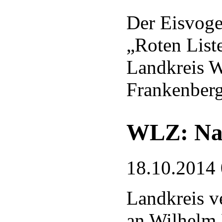
Der Eisvogel
„Roten List
Landkreis W
Frankenber
WLZ: Nac
18.10.2014
Landkreis ve
an Wilhelm