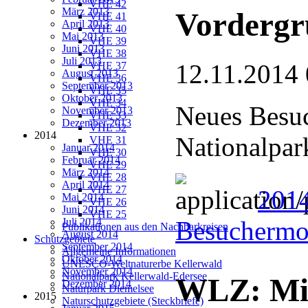
VHE 42
März 2013
Vorderg
VHE 41
April 2013
VHE 40
Mai 2013
VHE 39
Juni 2013
VHE 38
Juli 2013
12.11.2014 
VHE 37
August 2013
VHE 36
September 2013
VHE 35
Oktober 2013
VHE 34
Neues Besuc
November 2013
VHE 33
Dezember 2013
VHE 32
2014
Nationalpar
VHE 31
Januar 2014
VHE 30
Februar 2014
VHE 29
März 2014
VHE 28
April 2014
VHE 27
2014
Mai 2014
VHE 26
Juni 2014
VHE 25
Juli 2014
Besuchermo
Publikationen aus den Nachbarkreisen
August 2014
Schutzgebiete
September 2014
Allgemeine Informationen
Oktober 2014
UNESCO-Weltnaturerbe Kellerwald
November 2014
Nationalpark Kellerwald-Edersee
WLZ: Mit
Dezember 2014
Naturpark Diemelsee
2015
Naturschutzgebiete (Steckbriefe)