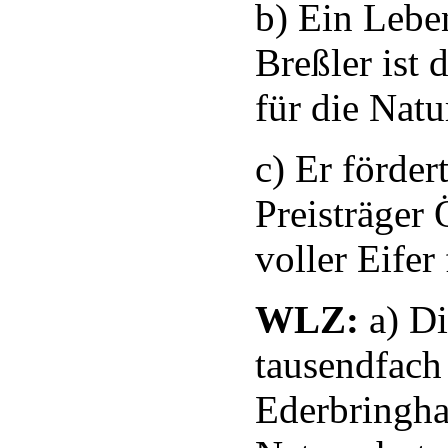
b) Ein Lebe
Breßler ist
für die Nat
c) Er förder
Preisträger
voller Eife
WLZ:
a) Di
tausendfach
Ederbringha