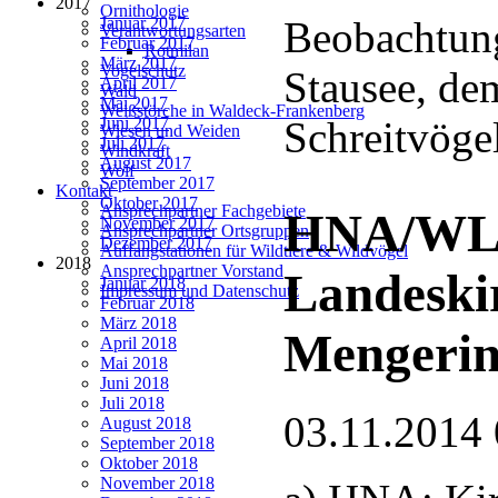
2017
Ornithologie
Beobachtun
Januar 2017
Verantwortungsarten
Februar 2017
Rotmilan
März 2017
Vogelschutz
Stausee, de
April 2017
Wald
Mai 2017
Weißstörche in Waldeck-Frankenberg
Schreitvöge
Juni 2017
Wiesen und Weiden
Juli 2017
Windkraft
August 2017
Wolf
September 2017
Kontakt
Oktober 2017
Ansprechpartner Fachgebiete
HNA/WLZ:
November 2017
Ansprechpartner Ortsgruppen
Dezember 2017
Auffangstationen für Wildtiere & Wildvögel
2018
Ansprechpartner Vorstand
Landeski
Januar 2018
Impressum und Datenschutz
Februar 2018
März 2018
Mengerin
April 2018
Mai 2018
Juni 2018
Juli 2018
03.11.2014 
August 2018
September 2018
Oktober 2018
November 2018