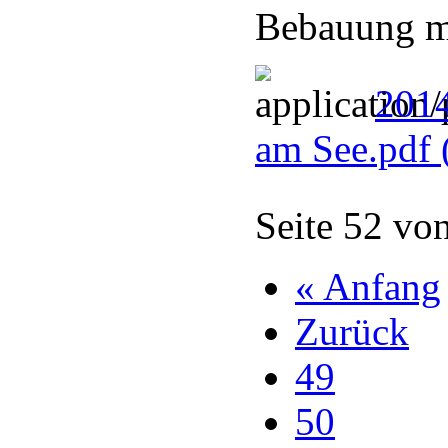
Bebauung m
201
am See.pdf
Seite 52 vo
« Anfang
Zurück
49
50