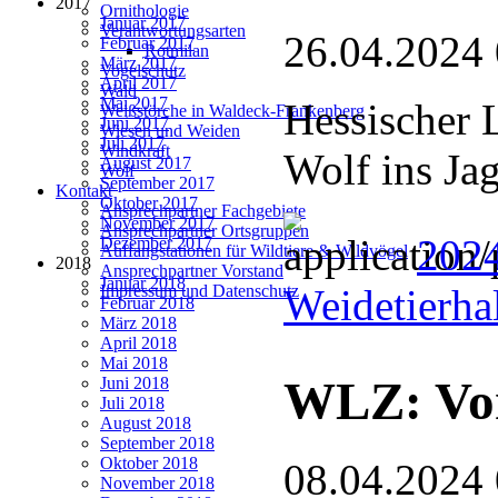
2017
Ornithologie
Januar 2017
Verantwortungsarten
26.04.2024
Februar 2017
Rotmilan
März 2017
Vogelschutz
April 2017
Wald
Mai 2017
Hessischer 
Weißstörche in Waldeck-Frankenberg
Juni 2017
Wiesen und Weiden
Juli 2017
Windkraft
Wolf ins Ja
August 2017
Wolf
September 2017
Kontakt
Oktober 2017
Ansprechpartner Fachgebiete
November 2017
Ansprechpartner Ortsgruppen
2024
Dezember 2017
Auffangstationen für Wildtiere & Wildvögel
2018
Ansprechpartner Vorstand
Januar 2018
Weidetierha
Impressum und Datenschutz
Februar 2018
März 2018
April 2018
Mai 2018
WLZ: Vor
Juni 2018
Juli 2018
August 2018
September 2018
Oktober 2018
08.04.2024
November 2018