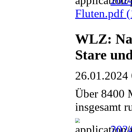
2024
Fluten.pdf
(
WLZ: Nab
Stare und
26.01.2024
Über 8400 M
insgesamt r
202