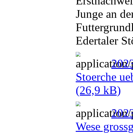
Erstnachwei
Junge an de
Futtergrundl
Edertaler St
2023
Stoerche ue
(26,9 kB)
2023
Wese gross