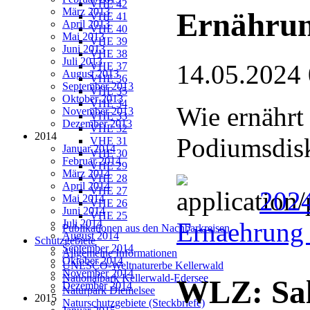
VHE 42
März 2013
Ernährun
VHE 41
April 2013
VHE 40
Mai 2013
VHE 39
Juni 2013
VHE 38
Juli 2013
14.05.2024
VHE 37
August 2013
VHE 36
September 2013
VHE 35
Oktober 2013
VHE 34
Wie ernährt
November 2013
VHE 33
Dezember 2013
VHE 32
2014
Podiumsdis
VHE 31
Januar 2014
VHE 30
Februar 2014
VHE 29
März 2014
VHE 28
April 2014
VHE 27
2024
Mai 2014
VHE 26
Juni 2014
VHE 25
Juli 2014
Ernaehrung 
Publikationen aus den Nachbarkreisen
August 2014
Schutzgebiete
September 2014
Allgemeine Informationen
Oktober 2014
UNESCO-Weltnaturerbe Kellerwald
November 2014
Nationalpark Kellerwald-Edersee
WLZ: Sal
Dezember 2014
Naturpark Diemelsee
2015
Naturschutzgebiete (Steckbriefe)