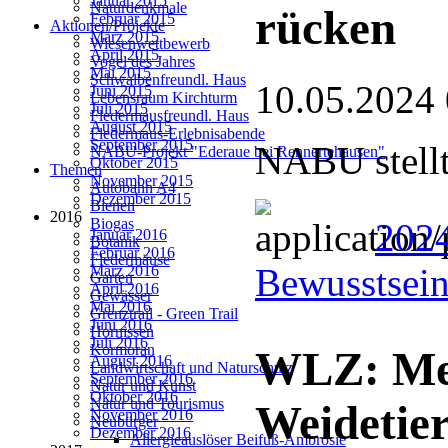
Januar 2015
Naturdenkmale
rücken
Februar 2015
Aktionen/Projekte
März 2015
Wiesenwettbewerb
April 2015
Vogel des Jahres
Mai 2015
Schwalbenfreundl. Haus
10.05.2024
Juni 2015
Lebensraum Kirchturm
Juli 2015
Fledermausfreundl. Haus
August 2015
Fledermaus-Erlebnisabende
September 2015
NABU stellt
NABU-Projekt "Ederaue bei Rennertehausen"
Oktober 2015
Themen
November 2015
Autobahn A4
Dezember 2015
Bienen
2016
Biogas
2024
Januar 2016
Botanik
Februar 2016
Fledermäuse
Bewusstsein
März 2016
Garten
April 2016
Gewässer
Mai 2016
Grenztrail - Green Trail
Juni 2016
Hornissen
Juli 2016
Kormoran
WLZ: Meh
August 2016
Landwirtschaft und Naturschutz
September 2016
Natur und Kunst
Oktober 2016
Natur und Tourismus
Weidetier
November 2016
Neubürger
Dezember 2016
Allergieauslöser Beifuß-Ambrosie