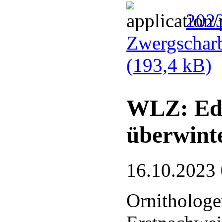
2023
Zwergscharb
(193,4 kB)
WLZ: Ede
überwint
16.10.2023
Ornithologe