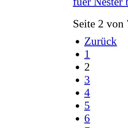
fuer Nester 
Seite 2 von
Zurück
1
2
3
4
5
6