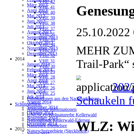
VHE 42
März 2013
Genesun
VHE 41
April 2013
VHE 40
Mai 2013
VHE 39
Juni 2013
VHE 38
Juli 2013
25.10.2022
VHE 37
August 2013
VHE 36
September 2013
VHE 35
Oktober 2013
VHE 34
MEHR ZUM 
November 2013
VHE 33
Dezember 2013
VHE 32
2014
Trail-Park“
VHE 31
Januar 2014
VHE 30
Februar 2014
VHE 29
März 2014
VHE 28
April 2014
VHE 27
2022
Mai 2014
VHE 26
Juni 2014
VHE 25
Juli 2014
Schaukeln f
Publikationen aus den Nachbarkreisen
August 2014
Schutzgebiete
September 2014
Allgemeine Informationen
Oktober 2014
UNESCO-Weltnaturerbe Kellerwald
November 2014
Nationalpark Kellerwald-Edersee
WLZ: Wis
Dezember 2014
Naturpark Diemelsee
2015
Naturschutzgebiete (Steckbriefe)