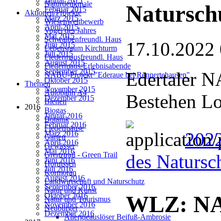
Januar 2015
Naturdenkmale
Natursch
Februar 2015
Aktionen/Projekte
März 2015
Wiesenwettbewerb
April 2015
Vogel des Jahres
Mai 2015
Schwalbenfreundl. Haus
17.10.2022
Juni 2015
Lebensraum Kirchturm
Juli 2015
Fledermausfreundl. Haus
August 2015
Fledermaus-Erlebnisabende
September 2015
Edertaler N
NABU-Projekt "Ederaue bei Rennertehausen"
Oktober 2015
Themen
November 2015
Autobahn A4
Bestehen Lo
Dezember 2015
Bienen
2016
Biogas
Januar 2016
Botanik
Februar 2016
Fledermäuse
2022
März 2016
Garten
April 2016
Gewässer
Mai 2016
Grenztrail - Green Trail
des Natursc
Juni 2016
Hornissen
Juli 2016
Kormoran
August 2016
Landwirtschaft und Naturschutz
September 2016
Natur und Kunst
Oktober 2016
WLZ: NA
Natur und Tourismus
November 2016
Neubürger
Dezember 2016
Allergieauslöser Beifuß-Ambrosie