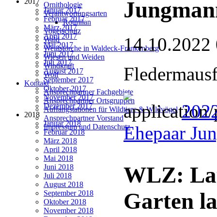
2017
Jungman
Ornithologie
Januar 2017
Verantwortungsarten
Februar 2017
Rotmilan
März 2017
Vogelschutz
April 2017
14.10.2022
Wald
Mai 2017
Weißstörche in Waldeck-Frankenberg
Juni 2017
Wiesen und Weiden
Juli 2017
Windkraft
Fledermausf
August 2017
Wolf
September 2017
Kontakt
Oktober 2017
Ansprechpartner Fachgebiete
November 2017
Ansprechpartner Ortsgruppen
202
Dezember 2017
Auffangstationen für Wildtiere & Wildvögel
2018
Ansprechpartner Vorstand
Januar 2018
Ehepaar Ju
Impressum und Datenschutz
Februar 2018
März 2018
April 2018
Mai 2018
WLZ: Lau
Juni 2018
Juli 2018
August 2018
Garten la
September 2018
Oktober 2018
November 2018