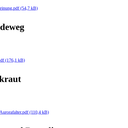
meinung.pdf
(54,7 kB)
ideweg
pdf
(176,1 kB)
kraut
Aurorafalter.pdf
(110,4 kB)