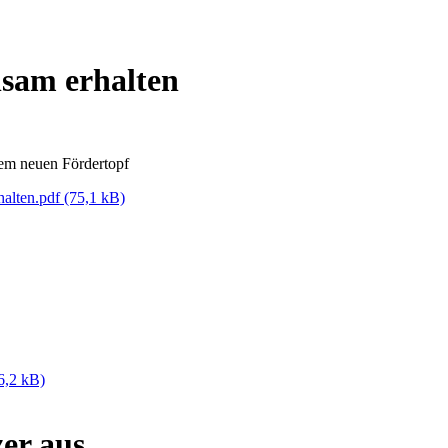
nsam erhalten
em neuen Fördertopf
halten.pdf
(75,1 kB)
6,2 kB)
er aus