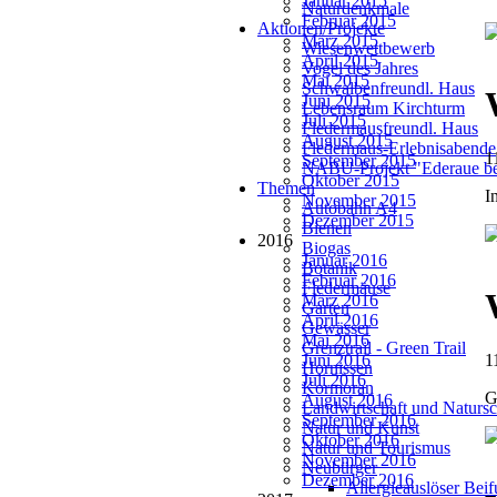
Januar 2015
Naturdenkmale
Februar 2015
Aktionen/Projekte
März 2015
Wiesenwettbewerb
April 2015
Vogel des Jahres
Mai 2015
Schwalbenfreundl. Haus
Juni 2015
Lebensraum Kirchturm
Juli 2015
Fledermausfreundl. Haus
August 2015
Fledermaus-Erlebnisabende
1
September 2015
NABU-Projekt "Ederaue be
Oktober 2015
Themen
I
November 2015
Autobahn A4
Dezember 2015
Bienen
2016
Biogas
Januar 2016
Botanik
Februar 2016
Fledermäuse
März 2016
Garten
April 2016
Gewässer
Mai 2016
Grenztrail - Green Trail
Juni 2016
1
Hornissen
Juli 2016
Kormoran
G
August 2016
Landwirtschaft und Natursc
September 2016
Natur und Kunst
Oktober 2016
Natur und Tourismus
November 2016
Neubürger
Dezember 2016
Allergieauslöser Bei