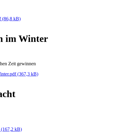
df
(86,8 kB)
n im Winter
en Zeit gewinnen
inter.pdf
(367,3 kB)
acht
f
(167,2 kB)