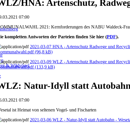
WLZ/HNA: Artenschutz, Radweg
9.03.2021 07:00
OMMUNALWAHL 2021: Kernforderungen des NABU Waldeck-Franken
ankenberg
ie kompletten Antworten der Parteien finden Sie hier (
PDF
).
2021-03-07 HNA - Artenschutz Radwege und Recycl
ommunalwahl.pdf
(96,8 kB)
te
en
2021-03-09 WLZ - Artenschutz Radwege und Recycl
iere & Wildvögel
ommunalwahl.pdf
(133,9 kB)
z
WLZ: Natur-Idyll statt Autobah
6.03.2021 07:00
esetal ist Heimat von seltenen Vogel- und Fischarten
2021-03-06 WLZ - Natur-Idyll statt Autobahn - Weset