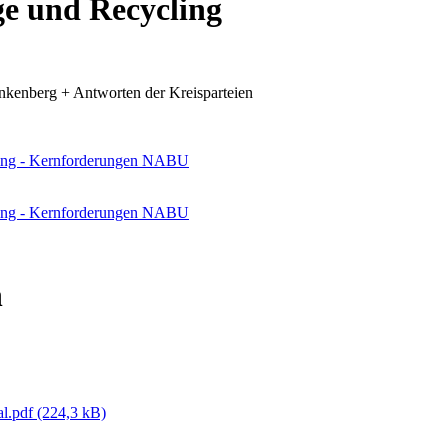
e und Recycling
berg + Antworten der Kreisparteien
ing - Kernforderungen NABU
ing - Kernforderungen NABU
n
al.pdf
(224,3 kB)