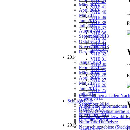
VHE 42
März 2013
VHE 41
April 2013
VHE 40
1
Mai 2013
VHE 39
Juni 2013
VHE 38
P
Juli 2013
VHE 37
August 2013
VHE 36
September 2013
VHE 35
Oktober 2013
VHE 34
November 2013
VHE 33
Dezember 2013
VHE 32
2014
VHE 31
Januar 2014
VHE 30
1
Februar 2014
VHE 29
März 2014
VHE 28
E
April 2014
VHE 27
Mai 2014
VHE 26
Juni 2014
VHE 25
Juli 2014
Publikationen aus den Nach
August 2014
Schutzgebiete
September 2014
Allgemeine Informationen
Oktober 2014
UNESCO-Weltnaturerbe Ke
November 2014
Nationalpark Kellerwald-E
1
Dezember 2014
Naturpark Diemelsee
2015
Naturschutzgebiete (Steckbr
L