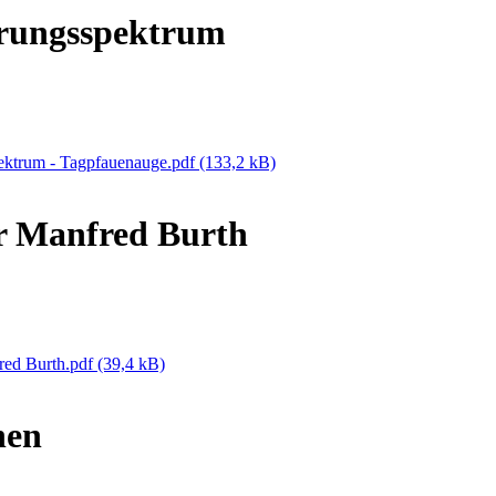
rungsspektrum
ektrum - Tagpfauenauge.pdf
(133,2 kB)
r Manfred Burth
red Burth.pdf
(39,4 kB)
hen