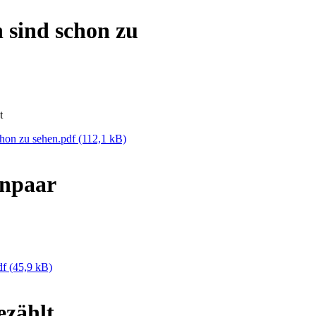
 sind schon zu
t
chon zu sehen.pdf
(112,1 kB)
enpaar
df
(45,9 kB)
ezählt