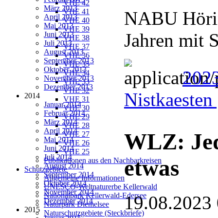
VHE 42
März 2013
VHE 41
NABU Hörin
April 2013
VHE 40
Mai 2013
VHE 39
Jahren mit 
Juni 2013
VHE 38
Juli 2013
VHE 37
August 2013
VHE 36
September 2013
VHE 35
Oktober 2013
202
VHE 34
November 2013
VHE 33
Dezember 2013
VHE 32
Nistkaesten
2014
VHE 31
Januar 2014
VHE 30
Februar 2014
VHE 29
März 2014
VHE 28
April 2014
WLZ: Je
VHE 27
Mai 2014
VHE 26
Juni 2014
VHE 25
Juli 2014
etwas
Publikationen aus den Nachbarkreisen
August 2014
Schutzgebiete
September 2014
Allgemeine Informationen
Oktober 2014
UNESCO-Weltnaturerbe Kellerwald
November 2014
Nationalpark Kellerwald-Edersee
19.08.2023
Dezember 2014
Naturpark Diemelsee
2015
Naturschutzgebiete (Steckbriefe)