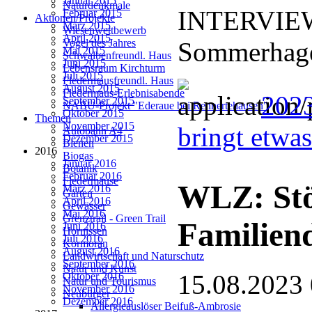
Januar 2015
Naturdenkmale
INTERVIEW:
Februar 2015
Aktionen/Projekte
März 2015
Wiesenwettbewerb
April 2015
Sommerhage
Vogel des Jahres
Mai 2015
Schwalbenfreundl. Haus
Juni 2015
Lebensraum Kirchturm
Juli 2015
Fledermausfreundl. Haus
August 2015
Fledermaus-Erlebnisabende
202
September 2015
NABU-Projekt "Ederaue bei Rennertehausen"
Oktober 2015
Themen
November 2015
bringt etwa
Autobahn A4
Dezember 2015
Bienen
2016
Biogas
Januar 2016
Botanik
Februar 2016
Fledermäuse
WLZ: Stö
März 2016
Garten
April 2016
Gewässer
Mai 2016
Grenztrail - Green Trail
Familien
Juni 2016
Hornissen
Juli 2016
Kormoran
August 2016
Landwirtschaft und Naturschutz
September 2016
Natur und Kunst
15.08.2023
Oktober 2016
Natur und Tourismus
November 2016
Neubürger
Dezember 2016
Allergieauslöser Beifuß-Ambrosie