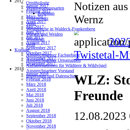
2017
Notizen aus
Ornithologie
Januar 2017
Verantwortungsarten
Februar 2017
Rotmilan
Wernz
März 2017
Vogelschutz
April 2017
Wald
Mai 2017
Weißstörche in Waldeck-Frankenberg
Juni 2017
Wiesen und Weiden
Juli 2017
2023
Windkraft
August 2017
Wolf
September 2017
Kontakt
Twistetal-
Oktober 2017
Ansprechpartner Fachgebiete
November 2017
Ansprechpartner Ortsgruppen
Dezember 2017
Auffangstationen für Wildtiere & Wildvögel
2018
Ansprechpartner Vorstand
Januar 2018
WLZ: Sto
Impressum und Datenschutz
Februar 2018
März 2018
April 2018
Freunde
Mai 2018
Juni 2018
Juli 2018
August 2018
12.08.2023
September 2018
Oktober 2018
November 2018